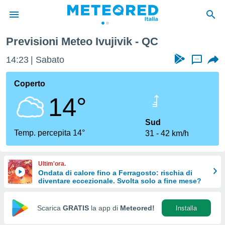
Previsioni Meteo Ivujivik - QC
tiva
rivacy
14:23
Sabato
...
ti di
net
Coperto
net)
14°
i
 da
nisti per
Sud
 che le
Temp. percepita 14°
31
42 km/h
ioni
iano di
È
Ultim'ora.
Ondata di calore fino a Ferragosto: rischia di
 a
diventare eccezionale. Svolta solo a fine mese?
ito Web
do le
opzioni:
Scarica
GRATIS
la app di
Meteored!
Installa
 i