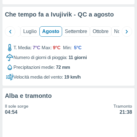
ioni
" o
tra
Che tempo fa a Ivujivik - QC a
agosto
sui cookie
o sito
Giugno
Luglio
Agosto
Settembre
Ottobre
Novembre
nostri
T. Media:
7°C
Max:
9°C
Min:
5°C
mo il
te
Numero di giorni di pioggia:
11
giorni
ento dei
Precipitazioni medie:
72 mm
re
Velocità media del vento:
19 km/h
ioni su
vo e/o
i,
Alba e tramonto
 dati
er la
Il sole sorge
Tramonto
 della
04:54
21:38
à, creare
r la
à
izzata,