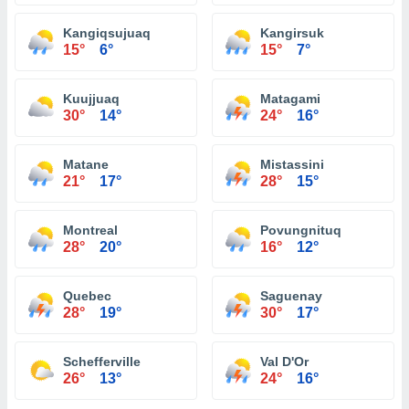
Kangiqsujuaq
Kangirsuk
15°
6°
15°
7°
Kuujjuaq
Matagami
30°
14°
24°
16°
Matane
Mistassini
21°
17°
28°
15°
Montreal
Povungnituq
28°
20°
16°
12°
Quebec
Saguenay
28°
19°
30°
17°
Schefferville
Val D'Or
26°
13°
24°
16°