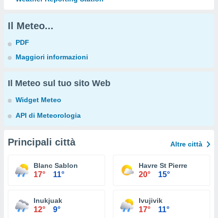
Il Meteo...
PDF
Maggiori informazioni
Il Meteo sul tuo sito Web
Widget Meteo
API di Meteorologia
Principali città
Altre città
Blanc Sablon
Havre St Pierre
17°
11°
20°
15°
Inukjuak
Ivujivik
12°
9°
17°
11°