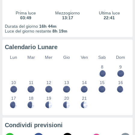
 profili
lezione
Prima luce
Mezzogiorno
Ultima luce
cità
03:49
13:17
22:41
izzata,
fili per
Durata del giorno
16h 44m
Luce del giorno restante
8h 19m
izzazione
nuti,
Calendario Lunare
 profili
lezione
Lun
Mar
Mer
Gio
Ven
Sab
Dom
uti
zzati,
8
9
 le
ni degli
10
11
12
13
14
15
16
 misurare
zioni dei
,
17
18
19
20
21
ere il
so
he o la
ione di
Condividi previsioni
enienti
diverse,