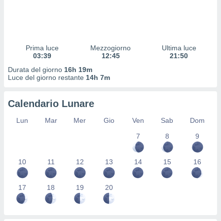
 profili
lezione
cità
izzata,
fili per
Prima luce
Mezzogiorno
Ultima luce
03:39
12:45
21:50
izzazione
Durata del giorno
16h 19m
nuti,
Luce del giorno restante
14h 7m
 profili
lezione
uti
Calendario Lunare
zzati,
 le
Lun
Mar
Mer
Gio
Ven
Sab
Dom
ni degli
 misurare
7
8
9
zioni dei
,
10
11
12
13
14
15
16
ere il
so
17
18
19
20
he o la
ione di
enienti
diverse,