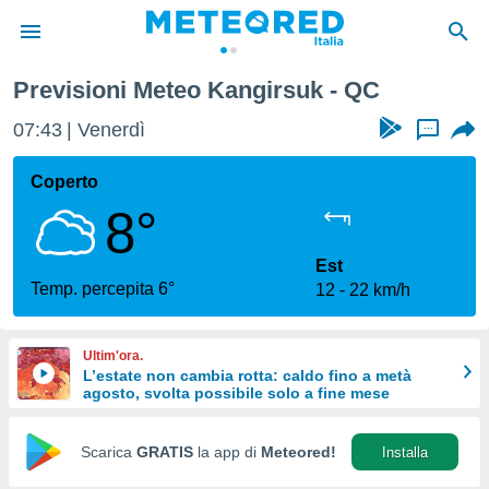
Previsioni Meteo Kangirsuk - QC
tiva
rivacy
07:43
Venerdì
...
ti di
net
Coperto
net)
8°
i
 da
nisti per
Est
 che le
Temp. percepita 6°
12
22 km/h
ioni
iano di
È
Ultim'ora.
L’estate non cambia rotta: caldo fino a metà
 a
agosto, svolta possibile solo a fine mese
ito Web
do le
opzioni:
Scarica
GRATIS
la app di
Meteored!
Installa
 i