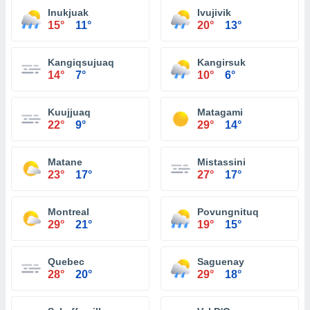
Inukjuak
Ivujivik
15°
11°
20°
13°
Kangiqsujuaq
Kangirsuk
14°
7°
10°
6°
Kuujjuaq
Matagami
22°
9°
29°
14°
Matane
Mistassini
23°
17°
27°
17°
Montreal
Povungnituq
29°
21°
19°
15°
Quebec
Saguenay
28°
20°
29°
18°