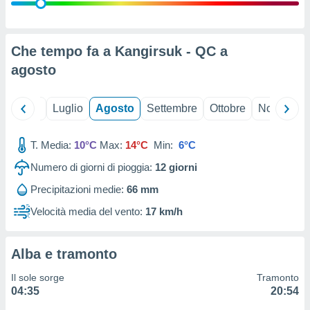
ioni
" o
tra
sui cookie
o sito
Che tempo fa a Kangirsuk - QC a
agosto
nostri
Giugno
Luglio
Agosto
Settembre
Ottobre
Novembre
mo il
te
ento dei
T. Media:
10°C
Max:
14°C
Min:
6°C
Numero di giorni di pioggia:
12
giorni
re
ioni su
Precipitazioni medie:
66 mm
vo e/o
Velocità media del vento:
17 km/h
i,
 dati
er la
 della
Alba e tramonto
à, creare
r la
Il sole sorge
Tramonto
à
04:35
20:54
izzata,