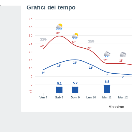
Grafici del tempo
40
35
30°
30
24°
25
22°
21°
20
15
13°
13°
15°
13°
12°
10
9°
8°
5
6°
6.5
5.2
5.1
0
°C
Ven
7
Sab
8
Dom
9
Lun
10
Mar
11
Mer
12
Massimo