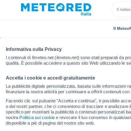
Il Meteo
Informativa sulla Privacy
I contenuti di Ilmeteo.net (ilmeteo.net) sono stati preparati da pro
qualità. È possibile accedere a questo sito Web utilizzando le se
Accetta i cookie e accedi gratuitamente
Home
Canada
Provincia del Quebec
Kuujjuaq
La pubblicità digitale personalizzata, basata sulle informazioni ra
finanziare la nostra attività per continuare a offrirti contenuti co
Previsioni Meteo Kuujj
Facendo clic sul pulsante "Accetta e continua", è possibile accede
o dei nostri partner, che ci consentono di tracciare e analizzare
05:19
Venerdì
specifico per mostrarti la pubblicità o contenuti personalizzati b
nostra
Politica sui cookie
e revocare il tuo consenso in qualsia
disponibile a piè di pagina del nostro sito web.
Nebbia