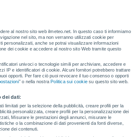
edere al nostro sito web ilmeteo.net. In questo caso ti informiamo
h
avigazione nel sito, ma non verranno utilizzati cookie per
i personalizzati, anche se potrai visualizzare informazioni
azione dei cookie e accedere al nostro sito Web tramite questo
tificatori univoci o tecnologie simili per archiviare, accedere e
zzi IP e identificatori di cookie. Alcuni fornitori potrebbero trattare
 puoi opporti. Per fare ciò puoi revocare il tuo consenso o opporti
pioggia
Satelliti
Modelli
ostazioni
" o nella nostra
Politica sui cookie
su questo sito web.
 dei dati:
Lunedì
Martedì
Mercoledì
Giovedi
 limitati per la selezione della pubblicità, creare profili per la
bblicità personalizzata, creare profili per la personalizzazione dei
10 Ago
11 Ago
12 Ago
13 Ago
izzati, Misurare le prestazioni degli annunci, misurare le
istiche o la combinazione di dati provenienti da fonti diverse,
ezione dei contenuti.
80%