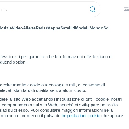
Notizie
Video
Allerte
Radar
Mappe
Satelliti
Modelli
Mondo
Sci
fessionisti per garantire che le informazioni offerte siano di
guenti opzioni:
ccolte tramite cookie o tecnologie simili, ci consente di
n elevati standard di qualità senza alcun costo.
uaq - QC
re al sito Web accettando l'installazione di tutti i cookie, nostri
 il comportamento sul sito Web, nonché di sviluppare un profilo
...
asati su di esso. Puoi consultare maggiori informazioni nella
si momento premendo il pulsante
Impostazioni cookie
che appare
Per ora
Si attendono banchi di nebbia
nelle prossime ore