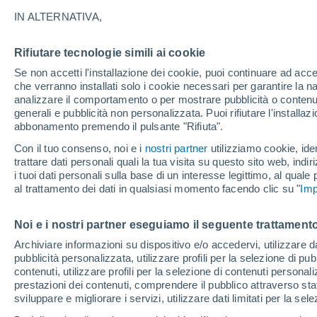
10°
IN ALTERNATIVA,
Rifiutare tecnologie simili ai cookie
Nord-est
Se non accetti l'installazione dei cookie, puoi continuare ad acc
Temp. percepita 9°
6
-
13 km/
che verranno installati solo i cookie necessari per garantire la n
analizzare il comportamento o per mostrare pubblicità o contenut
generali e pubblicità non personalizzata. Puoi rifiutare l'install
abbonamento premendo il pulsante "Rifiuta".
Ultim'ora.
L’estate non cambia rotta: caldo fino a metà
Con il tuo consenso, noi e i
nostri partner
utilizziamo cookie, iden
agosto, svolta possibile solo a fine mese
trattare dati personali quali la tua visita su questo sito web, indiri
i tuoi dati personali sulla base di un interesse legittimo, al quale
Il Meteo 1 - 7
Attualità
Mappa di pioggia
Radar di 
al trattamento dei dati in qualsiasi momento facendo clic su "
Imp
Noi e i nostri partner eseguiamo il seguente trattamento
Domani
Domenica
Oggi
Archiviare informazioni su dispositivo e/o accedervi, utilizzare dati
pubblicità personalizzata, utilizzare profili per la selezione di pu
8 Ago
9 Ago
7 Ago
contenuti, utilizzare profili per la selezione di contenuti personal
prestazioni dei contenuti, comprendere il pubblico attraverso stat
sviluppare e migliorare i servizi, utilizzare dati limitati per la sel
60%
90%