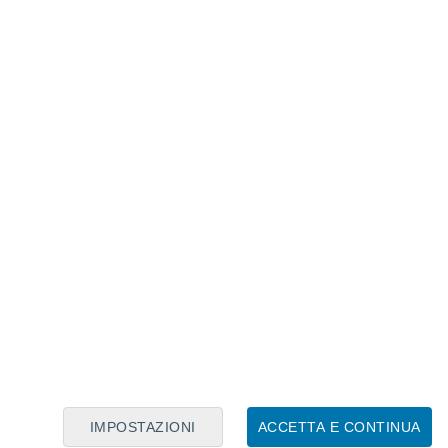
Calendario Lunare
Lun
Mar
Mer
Gio
Ven
Sab
Dom
7
8
9
10
11
12
13
14
15
16
17
18
19
20
IMPOSTAZIONI
ACCETTA E CONTINUA