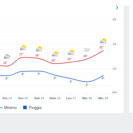
60
40
21°
17°
16°
16°
14°
13°
12°
20
9°
8°
6°
6°
6°
4°
2°
mm
Gio
13
Ven
14
Sab
15
Dom
16
Lun
17
Mar
18
Mer
19
Minimo
Pioggia