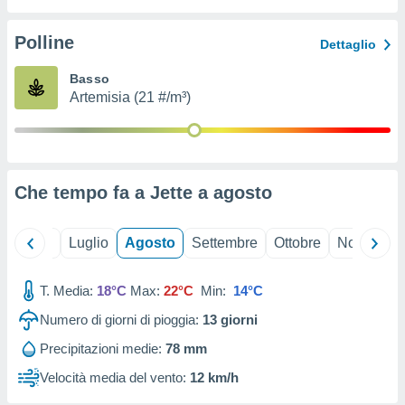
ioni
" o
tra
Polline
Dettaglio
sui cookie
o sito
Basso
Artemisia (21 #/m³)
nostri
mo il
te
ento dei
Che tempo fa a Jette a
agosto
re
ioni su
Giugno
Luglio
Agosto
Settembre
Ottobre
Novembre
vo e/o
i,
T. Media:
18°C
Max:
22°C
Min:
14°C
 dati
er la
Numero di giorni di pioggia:
13
giorni
 della
à, creare
Precipitazioni medie:
78 mm
r la
Velocità media del vento:
12 km/h
à
izzata,