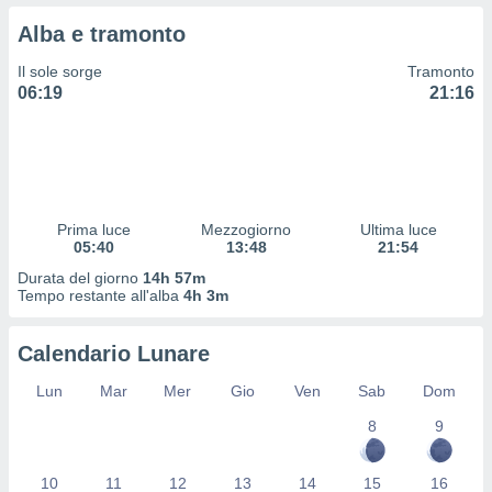
 profili
Alba e tramonto
lezione
cità
Il sole sorge
Tramonto
izzata,
06:19
21:16
fili per
izzazione
nuti,
 profili
lezione
uti
Prima luce
Mezzogiorno
Ultima luce
zzati,
05:40
13:48
21:54
 le
Durata del giorno
14h 57m
ni degli
Tempo restante all'alba
4h 3m
 misurare
zioni dei
,
Calendario Lunare
ere il
Lun
Mar
Mer
Gio
Ven
Sab
Dom
so
8
9
he o la
ione di
enienti
10
11
12
13
14
15
16
diverse,