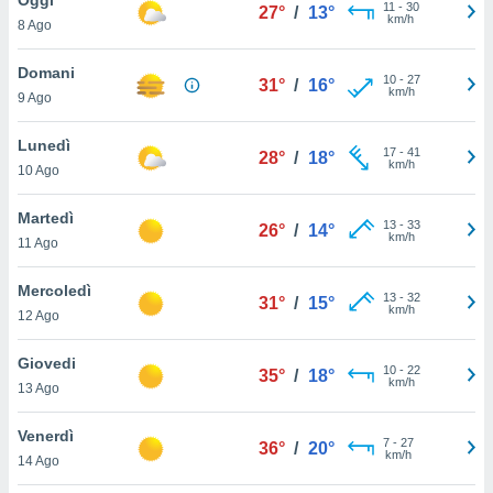
a", è
11
-
30
27°
/
13°
km/h
8 Ago
al sito
ettando
Domani
10
-
27
31°
/
16°
zione di
km/h
9 Ago
okie,
dei nostri
Lunedì
17
-
41
che ci
28°
/
18°
km/h
10 Ago
no di
 e
e il
Martedì
13
-
33
26°
/
14°
amento
km/h
11 Ago
 Web,
i
Mercoledì
13
-
32
re un
31°
/
15°
km/h
12 Ago
pecifico
arti la
Giovedi
à o
10
-
22
35°
/
18°
km/h
i
13 Ago
zzati
 di esso.
Venerdì
7
-
27
sultare
36°
/
20°
km/h
14 Ago
oni nella