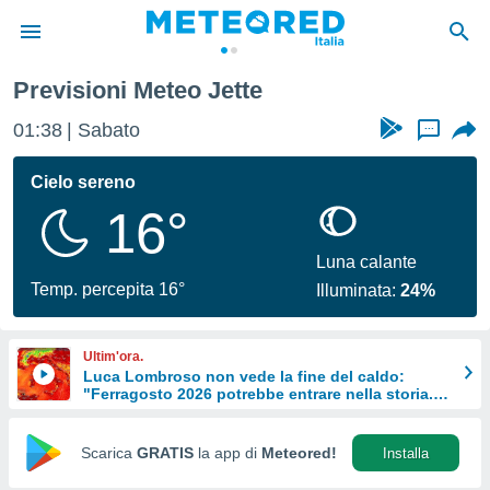
Previsioni Meteo Jette
tiva
rivacy
01:38
Sabato
...
ti di
net
Cielo sereno
net)
16°
i
 da
nisti per
Luna calante
 che le
Temp. percepita 16°
Illuminata:
24%
ioni
iano di
È
Ultim'ora.
Luca Lombroso non vede la fine del caldo:
 a
"Ferragosto 2026 potrebbe entrare nella storia.
ito Web
Ecco perché."
do le
opzioni:
Scarica
GRATIS
la app di
Meteored!
Installa
 i