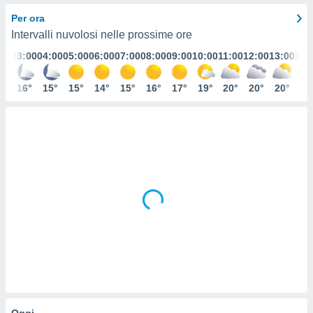
e
Per ora
Intervalli nuvolosi nelle prossime ore
amente
:00
03:00
04:00
05:00
06:00
07:00
08:00
09:00
10:00
11:00
12:00
13:00
14:
cità
izzata,
6°
16°
15°
15°
14°
15°
16°
17°
19°
20°
20°
20°
20
ACCETTA
ulle
E
ioni
CONTINUA
tramite
e simili,
IMPOSTAZIONI
nte di
e la
tività per
re a
ontenuti
ti
 di
senza
sto.
clic sul
 "Accetta
Oggi