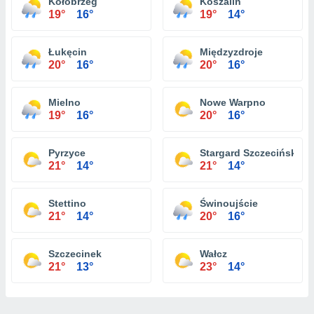
Kołobrzeg
Koszalin
19°
16°
19°
14°
Łukęcin
Międzyzdroje
20°
16°
20°
16°
Mielno
Nowe Warpno
19°
16°
20°
16°
Pyrzyce
Stargard Szczeciński
21°
14°
21°
14°
Stettino
Świnoujście
21°
14°
20°
16°
Szczecinek
Wałcz
21°
13°
23°
14°