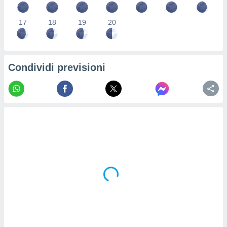
re e
e i
17
18
19
20
tilizzare
ati per la
e dei
.
Condividi previsioni
izzazione
azione
o la
e del
vo,
à e
i
zzati,
one delle
ni dei
 e degli
 ricerche
ico,
di