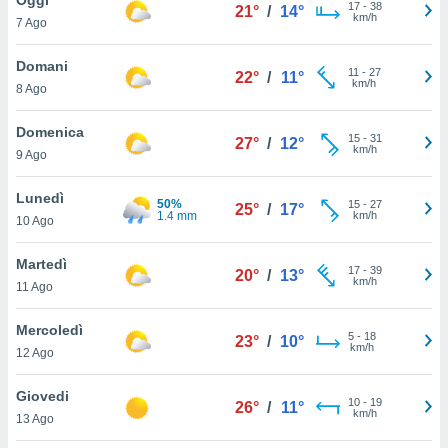
a", è
17
-
38
21°
/
14°
km/h
7 Ago
al sito
ettando
Domani
11
-
27
22°
/
11°
zione di
km/h
8 Ago
okie,
dei nostri
Domenica
15
-
31
che ci
27°
/
12°
km/h
9 Ago
no di
 e
e il
Lunedì
50%
15
-
27
25°
/
17°
amento
1.4 mm
km/h
10 Ago
 Web,
i
Martedì
17
-
39
re un
20°
/
13°
km/h
11 Ago
pecifico
arti la
Mercoledì
à o
5
-
18
23°
/
10°
km/h
i
12 Ago
zzati
 di esso.
Giovedi
10
-
19
sultare
26°
/
11°
km/h
13 Ago
oni nella