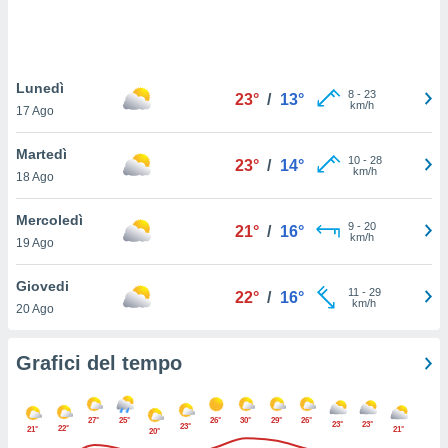
puoi
re ad
 al
ito web
Lunedì
et. In
8
-
23
23°
/
13°
km/h
aso ti
17 Ago
mo che
installati
Martedì
10
-
28
23°
/
14°
okie
km/h
18 Ago
i per
 la
Mercoledì
one nel
9
-
20
21°
/
16°
km/h
 non
19 Ago
utilizzati
er
Giovedi
11
-
29
22°
/
16°
e il
km/h
20 Ago
amento o
rare
à o
Grafici del tempo
i
zzati,
 potrai
27°
25°
26°
30°
29°
26°
23°
23°
23°
22°
are
21°
21°
20°