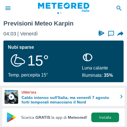
Previsioni Meteo Karpin
tiva
rivacy
04:03
Venerdì
...
ti di
net
Nubi sparse
net)
15°
i
 da
nisti per
Luna calante
 che le
Temp. percepita 15°
Illuminata:
35%
ioni
iano di
È
Ultim’ora
Caldo intenso sull’Italia, ma venerdì 7 agosto
 a
forti temporali minacciano il Nord
ito Web
do le
opzioni:
Scarica
GRATIS
la app di
Meteored!
Installa
 i