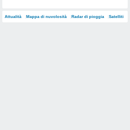
i nostri
artner
Attualità
Mappa di nuvolosità
Radar di pioggia
Satelliti