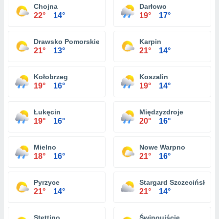
Chojna
Darłowo
22°
14°
19°
17°
Drawsko Pomorskie
Karpin
21°
13°
21°
14°
Kołobrzeg
Koszalin
19°
16°
19°
14°
Łukęcin
Międzyzdroje
19°
16°
20°
16°
Mielno
Nowe Warpno
18°
16°
21°
16°
Pyrzyce
Stargard Szczeciński
21°
14°
21°
14°
Stettino
Świnoujście