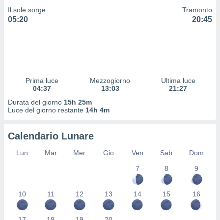
 profili
Il sole sorge
Tramonto
lezione
05:20
20:45
cità
izzata,
fili per
izzazione
nuti,
 profili
Prima luce
Mezzogiorno
Ultima luce
04:37
13:03
21:27
lezione
uti
Durata del giorno
15h 25m
zzati,
Luce del giorno restante
14h 4m
 le
ni degli
Calendario Lunare
 misurare
zioni dei
Lun
Mar
Mer
Gio
Ven
Sab
Dom
,
ere il
7
8
9
so
he o la
10
11
12
13
14
15
16
ione di
enienti
diverse,
17
18
19
20