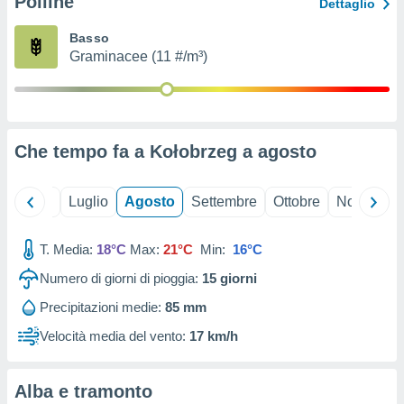
Polline
Dettaglio
ioni
" o
tra
Basso
sui cookie
Graminacee (11 #/m³)
o sito
nostri
mo il
Che tempo fa a Kołobrzeg a
agosto
te
ento dei
Giugno
Luglio
Agosto
Settembre
Ottobre
Novembre
re
ioni su
T. Media:
18°C
Max:
21°C
Min:
16°C
vo e/o
i,
Numero di giorni di pioggia:
15
giorni
 dati
Precipitazioni medie:
85 mm
er la
 della
Velocità media del vento:
17 km/h
à, creare
r la
à
Alba e tramonto
izzata,