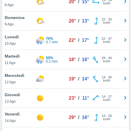
20°
/
15°
a", è
km/h
8 Ago
al sito
Domenica
ettando
22
-
35
26°
/
13°
km/h
zione di
9 Ago
okie,
dei nostri
Lunedì
70%
22
-
37
22°
/
17°
che ci
0.7 mm
km/h
10 Ago
no di
 e
Martedì
e il
50%
28
-
49
18°
/
16°
0.2 mm
km/h
11 Ago
amento
 Web,
i
Mercoledì
14
-
30
19°
/
14°
re un
km/h
12 Ago
pecifico
arti la
Giovedi
à o
14
-
27
23°
/
11°
km/h
13 Ago
i
zzati
 di esso.
Venerdì
14
-
28
29°
/
16°
sultare
km/h
14 Ago
oni nella