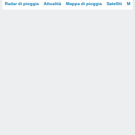
Radar di pioggia
Attualità
Mappa di pioggia
Satelliti
Mod
i nostri
artner