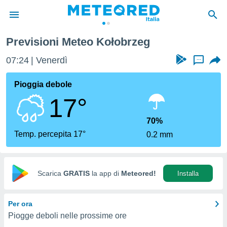
Previsioni Meteo Kołobrzeg
tiva
rivacy
07:24
Venerdì
...
ti di
net
Pioggia debole
net)
17°
i
 da
nisti per
70%
 che le
Temp. percepita 17°
0.2 mm
ioni
iano di
È
Scarica
GRATIS
la app di
Meteored!
Installa
 a
ito Web
do le
Per ora
opzioni:
Piogge deboli nelle prossime ore
 i