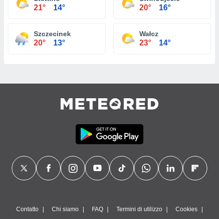
21°
14°
20°
16°
Szczecinek
Wałcz
20°
13°
23°
14°
Contatto
Chi siamo
FAQ
Termini di utilizzo
Cookies