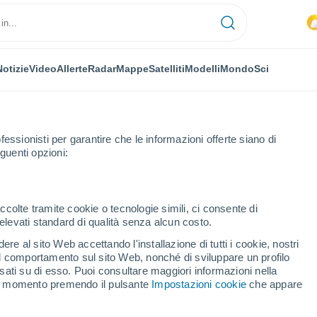
Notizie
Video
Allerte
Radar
Mappe
Satelliti
Modelli
Mondo
Sci
fessionisti per garantire che le informazioni offerte siano di
guenti opzioni:
ccolte tramite cookie o tecnologie simili, ci consente di
n elevati standard di qualità senza alcun costo.
ce
re al sito Web accettando l'installazione di tutti i cookie, nostri
 il comportamento sul sito Web, nonché di sviluppare un profilo
...
asati su di esso. Puoi consultare maggiori informazioni nella
si momento premendo il pulsante
Impostazioni cookie
che appare
Per ora
Piogge deboli nelle prossime ore