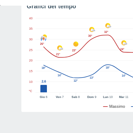
Grafici del tempo
40
35
32°
30°
30
26°
24°
25
23°
21°
20
18°
18°
15
14°
14°
13°
12°
2.6
10
°C
Gio
6
Ven
7
Sab
8
Dom
9
Lun
10
Mar
11
Massimo