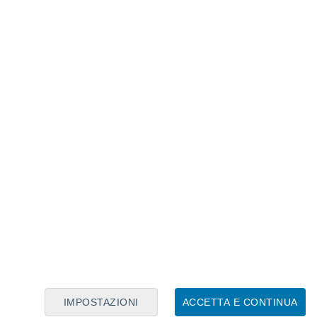
Calendario Lunare
Lun
Mar
Mer
Gio
Ven
Sab
Dom
6
7
8
9
10
11
12
13
14
15
16
17
18
19
IMPOSTAZIONI
ACCETTA E CONTINUA