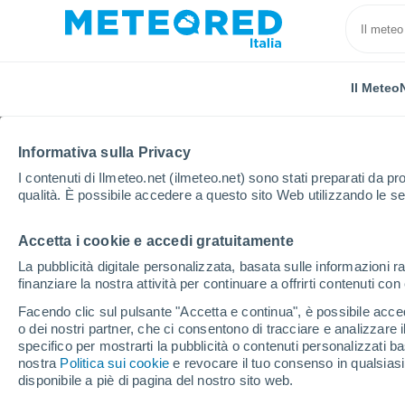
Il Meteo
Informativa sulla Privacy
I contenuti di Ilmeteo.net (ilmeteo.net) sono stati preparati da pro
qualità. È possibile accedere a questo sito Web utilizzando le se
Accetta i cookie e accedi gratuitamente
Home
Polonia
Pomerania Occidentale
Pyrzyce
La pubblicità digitale personalizzata, basata sulle informazioni ra
finanziare la nostra attività per continuare a offrirti contenuti co
Previsioni Meteo Pyrzy
Facendo clic sul pulsante "Accetta e continua", è possibile accede
o dei nostri partner, che ci consentono di tracciare e analizzare
08:54
Giovedi
specifico per mostrarti la pubblicità o contenuti personalizzati b
nostra
Politica sui cookie
e revocare il tuo consenso in qualsia
disponibile a piè di pagina del nostro sito web.
Nubi sparse