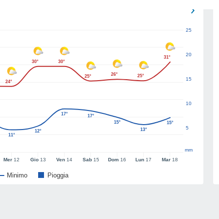
25
20
31°
30°
30°
26°
25°
25°
15
24°
10
17°
17°
15°
15°
5
13°
12°
11°
mm
Mer
12
Gio
13
Ven
14
Sab
15
Dom
16
Lun
17
Mar
18
Minimo
Pioggia