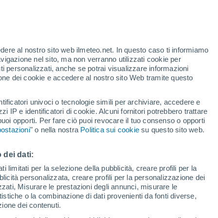
t
edere al nostro sito web ilmeteo.net. In questo caso ti informiamo
h
avigazione nel sito, ma non verranno utilizzati cookie per
i personalizzati, anche se potrai visualizzare informazioni
azione dei cookie e accedere al nostro sito Web tramite questo
tificatori univoci o tecnologie simili per archiviare, accedere e
sità
zzi IP e identificatori di cookie. Alcuni fornitori potrebbero trattare
 puoi opporti. Per fare ciò puoi revocare il tuo consenso o opporti
pioggia
Satelliti
Modelli
ostazioni
" o nella nostra
Politica sui cookie
su questo sito web.
 dei dati:
omenica
Lunedì
Martedì
Mercoledì
 limitati per la selezione della pubblicità, creare profili per la
bblicità personalizzata, creare profili per la personalizzazione dei
9 Ago
10 Ago
11 Ago
12 Ago
izzati, Misurare le prestazioni degli annunci, misurare le
istiche o la combinazione di dati provenienti da fonti diverse,
ezione dei contenuti.