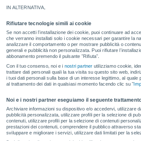
22°
IN ALTERNATIVA,
Rifiutare tecnologie simili ai cookie
Nord-oves
Se non accetti l'installazione dei cookie, puoi continuare ad acc
Temp. percepita 21°
9
-
20 km/
che verranno installati solo i cookie necessari per garantire la n
analizzare il comportamento o per mostrare pubblicità o contenut
generali e pubblicità non personalizzata. Puoi rifiutare l'install
abbonamento premendo il pulsante "Rifiuta".
Ultim'ora.
L'Organizzazione Meteorologica Mondiale
Con il tuo consenso, noi e i
nostri partner
utilizziamo cookie, iden
conferma: "El Niño sta raggiungendo un'inten
trattare dati personali quali la tua visita su questo sito web, indiri
mai vista da diversi anni"
i tuoi dati personali sulla base di un interesse legittimo, al quale
Il Meteo 1 - 7
Attualità
Mappa di pioggia
Radar di 
al trattamento dei dati in qualsiasi momento facendo clic su "
Imp
Noi e i nostri partner eseguiamo il seguente trattamento
Domani
Sabato
D
Oggi
Archiviare informazioni su dispositivo e/o accedervi, utilizzare dati
pubblicità personalizzata, utilizzare profili per la selezione di pu
7 Ago
8 Ago
6 Ago
contenuti, utilizzare profili per la selezione di contenuti personal
prestazioni dei contenuti, comprendere il pubblico attraverso stat
sviluppare e migliorare i servizi, utilizzare dati limitati per la sel
60%