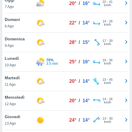
a", è
22
-
41
20°
/
16°
km/h
7 Ago
al sito
ettando
Domani
14
-
26
22°
/
14°
zione di
km/h
8 Ago
okie,
dei nostri
Domenica
17
-
30
che ci
28°
/
15°
km/h
9 Ago
no di
 e
e il
Lunedì
70%
19
-
36
25°
/
16°
amento
3.5 mm
km/h
10 Ago
 Web,
i
Martedì
23
-
45
re un
20°
/
14°
km/h
11 Ago
pecifico
arti la
Mercoledì
à o
14
-
26
20°
/
14°
km/h
i
12 Ago
zzati
 di esso.
Giovedi
13
-
30
sultare
24°
/
14°
km/h
13 Ago
oni nella