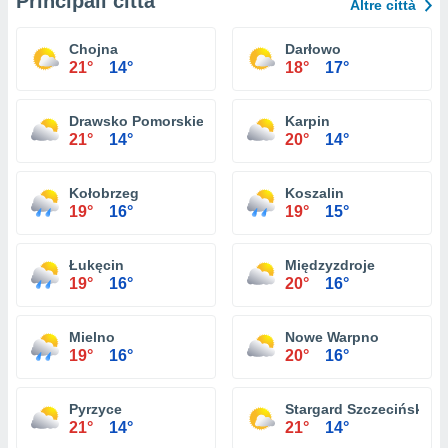
Principali città
Altre città
Chojna
Darłowo
21°
14°
18°
17°
Drawsko Pomorskie
Karpin
21°
14°
20°
14°
Kołobrzeg
Koszalin
19°
16°
19°
15°
Łukęcin
Międzyzdroje
19°
16°
20°
16°
Mielno
Nowe Warpno
19°
16°
20°
16°
Pyrzyce
Stargard Szczeciński
21°
14°
21°
14°