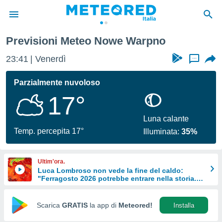
Previsioni Meteo Nowe Warpno
tiva
rivacy
23:42
Venerdì
...
ti di
net
Parzialmente nuvoloso
net)
17°
i
 da
nisti per
Luna calante
 che le
Temp. percepita 17°
Illuminata:
35%
ioni
iano di
È
Ultim'ora.
Luca Lombroso non vede la fine del caldo:
 a
"Ferragosto 2026 potrebbe entrare nella storia.
ito Web
Ecco perché."
do le
opzioni:
Scarica
GRATIS
la app di
Meteored!
Installa
 i