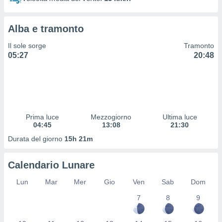
 profili
lezione
cità
Alba e tramonto
izzata,
fili per
Il sole sorge
Tramonto
05:27
20:48
izzazione
nuti,
 profili
lezione
uti
zzati,
Prima luce
Mezzogiorno
Ultima luce
 le
04:45
13:08
21:30
ni degli
 misurare
Durata del giorno
15h 21m
zioni dei
,
Calendario Lunare
ere il
Lun
Mar
Mer
Gio
Ven
Sab
Dom
so
he o la
7
8
9
ione di
enienti
diverse,