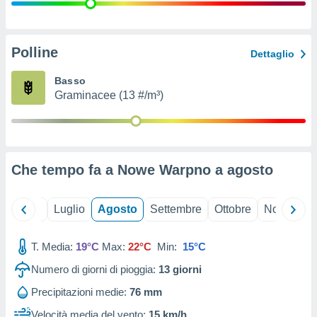
ioni
" o
tra
sui cookie
o sito
Polline
Dettaglio
Basso
nostri
Graminacee (13 #/m³)
mo il
te
ento dei
Che tempo fa a Nowe Warpno a
agosto
re
ioni su
vo e/o
Giugno
Luglio
Agosto
Settembre
Ottobre
Novembre
i,
 dati
er la
T. Media:
19°C
Max:
22°C
Min:
15°C
 della
Numero di giorni di pioggia:
13
giorni
à, creare
r la
Precipitazioni medie:
76 mm
à
izzata,
Velocità media del vento:
15 km/h