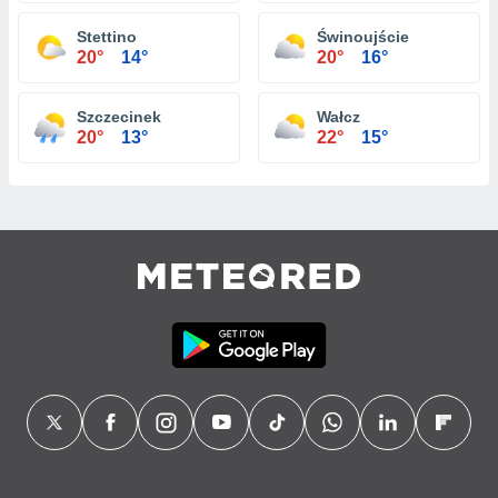
Stettino
Świnoujście
20°
14°
20°
16°
Szczecinek
Wałcz
20°
13°
22°
15°