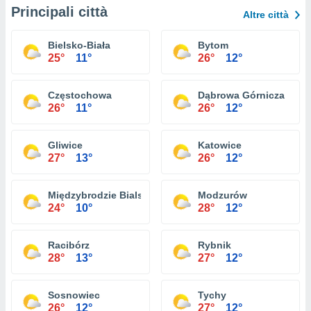
Principali città
Altre città
Bielsko-Biała
Bytom
25°
11°
26°
12°
Częstochowa
Dąbrowa Górnicza
26°
11°
26°
12°
Gliwice
Katowice
27°
13°
26°
12°
Międzybrodzie Bialskie
Modzurów
24°
10°
28°
12°
Racibórz
Rybnik
28°
13°
27°
12°
Sosnowiec
Tychy
26°
12°
27°
12°