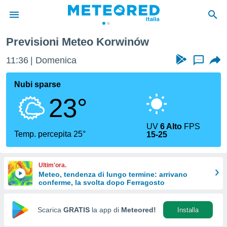
Previsioni Meteo Korwinów
tiva
rivacy
11:36
Domenica
...
ti di
net
Nubi sparse
net)
23°
i
 da
nisti per
UV
6 Alto
FPS
 che le
Temp. percepita 25°
15-25
ioni
iano di
È
Ultim'ora.
Meteo, tendenza di lungo termine: arrivano
 a
conferme, la svolta dopo Ferragosto
ito Web
do le
opzioni:
Scarica
GRATIS
la app di
Meteored!
Installa
 i