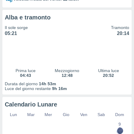
 profili
lezione
cità
Alba e tramonto
izzata,
fili per
Il sole sorge
Tramonto
05:21
20:14
izzazione
nuti,
 profili
lezione
uti
zzati,
Prima luce
Mezzogiorno
Ultima luce
 le
04:43
12:48
20:52
ni degli
 misurare
Durata del giorno
14h 53m
zioni dei
Luce del giorno restante
9h 16m
,
ere il
Calendario Lunare
so
Lun
Mar
Mer
Gio
Ven
Sab
Dom
he o la
ione di
9
enienti
diverse,