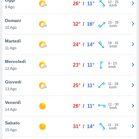
a", è
12
-
25
26°
/
11°
km/h
9 Ago
al sito
ettando
Domani
15
-
35
32°
/
16°
zione di
km/h
10 Ago
okie,
dei nostri
Martedì
18
-
41
che ci
24°
/
14°
km/h
11 Ago
no di
 e
e il
Mercoledì
9
-
23
23°
/
11°
amento
km/h
12 Ago
 Web,
i
Giovedi
11
-
28
re un
25°
/
11°
km/h
13 Ago
pecifico
arti la
Venerdì
à o
12
-
30
26°
/
11°
km/h
i
14 Ago
zzati
 di esso.
Sabato
11
-
24
sultare
31°
/
14°
km/h
15 Ago
oni nella