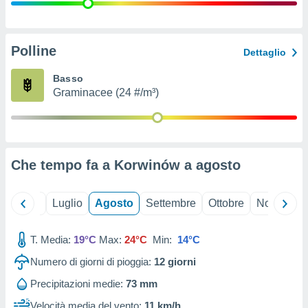
ioni
" o
tra
sui cookie
o sito
Polline
Dettaglio
Basso
nostri
Graminacee (24 #/m³)
mo il
te
ento dei
Che tempo fa a Korwinów a
agosto
re
ioni su
vo e/o
Giugno
Luglio
Agosto
Settembre
Ottobre
Novembre
i,
 dati
er la
T. Media:
19°C
Max:
24°C
Min:
14°C
 della
Numero di giorni di pioggia:
12
giorni
à, creare
r la
Precipitazioni medie:
73 mm
à
izzata,
Velocità media del vento:
11 km/h