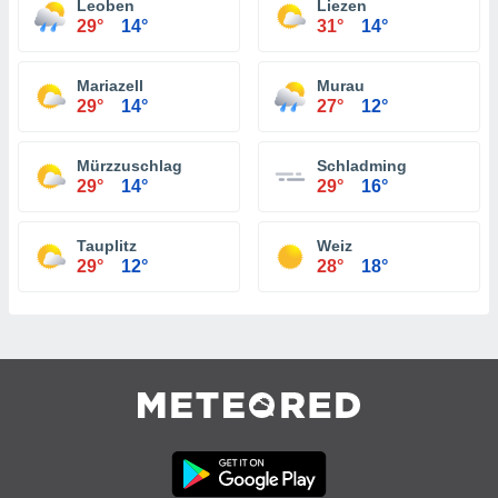
Leoben
Liezen
29°
14°
31°
14°
Mariazell
Murau
29°
14°
27°
12°
Mürzzuschlag
Schladming
29°
14°
29°
16°
Tauplitz
Weiz
29°
12°
28°
18°