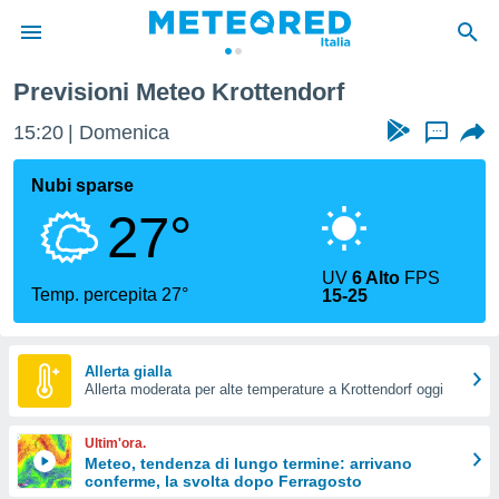
Previsioni Meteo Krottendorf
tiva
rivacy
15:20
Domenica
...
ti di
net
Nubi sparse
net)
27°
i
 da
nisti per
UV
6 Alto
FPS
 che le
Temp. percepita 27°
15-25
ioni
iano di
È
Allerta gialla
 a
Allerta moderata per alte temperature a Krottendorf oggi
ito Web
do le
Ultim'ora.
opzioni:
Meteo, tendenza di lungo termine: arrivano
conferme, la svolta dopo Ferragosto
 i