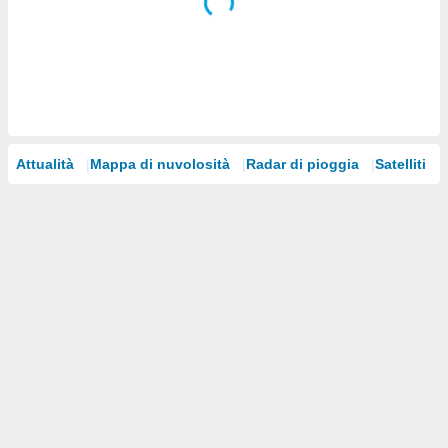
i nostri
artner
Attualità
Mappa di nuvolosità
Radar di pioggia
Satelliti