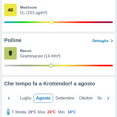
ioni
" o
Mediocre
tra
40
O₃ (101 µg/m³)
sui cookie
o sito
nostri
Polline
Dettaglio
mo il
te
Basso
ento dei
Graminacee (14 #/m³)
re
ioni su
vo e/o
i,
Che tempo fa a Krottendorf a
agosto
 dati
er la
 della
Giugno
Luglio
Agosto
Settembre
Ottobre
Novembre
à, creare
r la
à
T. Media:
19°C
Max:
24°C
Min:
14°C
izzata,