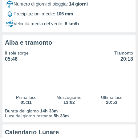
 profili
Numero di giorni di pioggia:
14
giorni
lezione
Precipitazioni medie:
106 mm
cità
izzata,
Velocità media del vento:
6 km/h
fili per
izzazione
Alba e tramonto
nuti,
 profili
Il sole sorge
Tramonto
lezione
05:46
20:18
uti
zzati,
 le
ni degli
 misurare
zioni dei
,
Prima luce
Mezzogiorno
Ultima luce
05:11
13:02
20:53
ere il
Durata del giorno
14h 33m
so
Luce del giorno restante
5h 33m
he o la
ione di
Calendario Lunare
enienti
diverse,