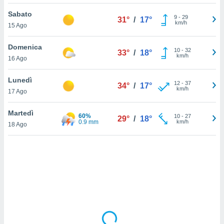
Sabato
sui cookie
9
-
29
31°
/
17°
km/h
15 Ago
e il tuo
 in
Domenica
10
-
32
33°
/
18°
o
km/h
16 Ago
 il
Lunedì
azioni
12
-
37
34°
/
17°
km/h
17 Ago
kie
re
le a piè
Martedì
60%
10
-
27
29°
/
18°
 del
0.9 mm
km/h
18 Ago
to web.
ATIVA,
e
gie
i cookie
ccetti
zione dei