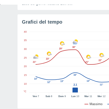
Luce del giorno restante
15h 9m
Grafici del tempo
40
35
30°
29°
30
25
23°
22°
21°
21°
20
15
16°
14°
13°
13°
12°
10
2.1
11°
°C
Ven
7
Sab
8
Dom
9
Lun
10
Mar
11
Mer
12
Massimo