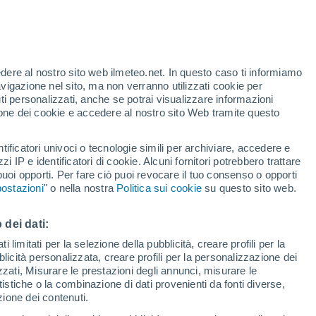
edere al nostro sito web ilmeteo.net. In questo caso ti informiamo
/h
avigazione nel sito, ma non verranno utilizzati cookie per
i personalizzati, anche se potrai visualizzare informazioni
azione dei cookie e accedere al nostro sito Web tramite questo
forti
tificatori univoci o tecnologie simili per archiviare, accedere e
zzi IP e identificatori di cookie. Alcuni fornitori potrebbero trattare
 puoi opporti. Per fare ciò puoi revocare il tuo consenso o opporti
pioggia
Satelliti
Modelli
ostazioni
" o nella nostra
Politica sui cookie
su questo sito web.
 dei dati:
Lunedì
Martedì
Mercoledì
Giovedi
 limitati per la selezione della pubblicità, creare profili per la
bblicità personalizzata, creare profili per la personalizzazione dei
10 Ago
11 Ago
12 Ago
13 Ago
izzati, Misurare le prestazioni degli annunci, misurare le
istiche o la combinazione di dati provenienti da fonti diverse,
ezione dei contenuti.
70%