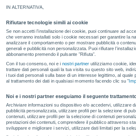
15°
IN ALTERNATIVA,
Rifiutare tecnologie simili ai cookie
Ovest
Se non accetti l'installazione dei cookie, puoi continuare ad acc
Temp. percepita 15°
10
-
19 km
che verranno installati solo i cookie necessari per garantire la n
analizzare il comportamento o per mostrare pubblicità o contenut
generali e pubblicità non personalizzata. Puoi rifiutare l'install
abbonamento premendo il pulsante "Rifiuta".
Ultim’ora
Caldo intenso sull’Italia, ma venerdì 7 agosto 
Con il tuo consenso, noi e i
nostri partner
utilizziamo cookie, iden
temporali minacciano il Nord
trattare dati personali quali la tua visita su questo sito web, indiri
i tuoi dati personali sulla base di un interesse legittimo, al quale
Il Meteo 1 - 7
Attualità
Mappa di pioggia
Radar di 
al trattamento dei dati in qualsiasi momento facendo clic su "
Imp
Noi e i nostri partner eseguiamo il seguente trattamento
Domani
Domenica
Oggi
Archiviare informazioni su dispositivo e/o accedervi, utilizzare dati
pubblicità personalizzata, utilizzare profili per la selezione di pu
8 Ago
9 Ago
7 Ago
contenuti, utilizzare profili per la selezione di contenuti personal
prestazioni dei contenuti, comprendere il pubblico attraverso stat
sviluppare e migliorare i servizi, utilizzare dati limitati per la sel