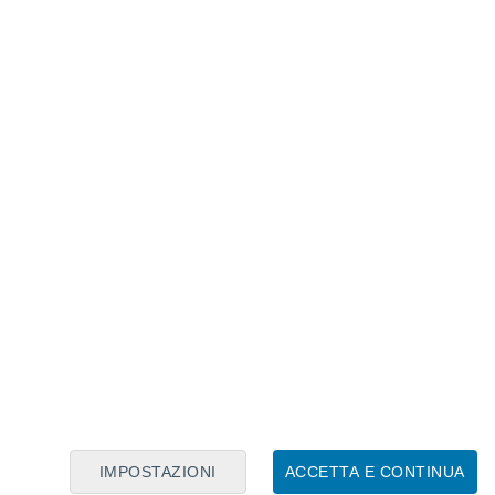
Calendario Lunare
Lun
Mar
Mer
Gio
Ven
Sab
Dom
7
8
9
10
11
12
13
14
15
16
17
18
19
20
IMPOSTAZIONI
ACCETTA E CONTINUA