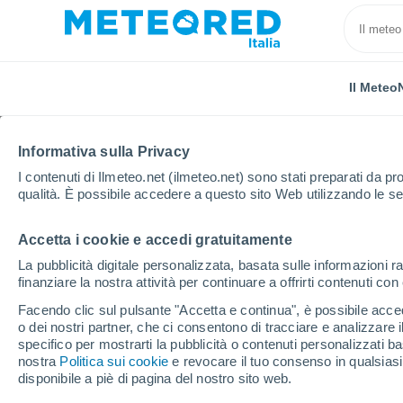
Il Meteo
Informativa sulla Privacy
I contenuti di Ilmeteo.net (ilmeteo.net) sono stati preparati da pro
qualità. È possibile accedere a questo sito Web utilizzando le se
Accetta i cookie e accedi gratuitamente
Home
Polonia
Pomerania Occidentale
Lipnik
La pubblicità digitale personalizzata, basata sulle informazioni ra
finanziare la nostra attività per continuare a offrirti contenuti co
Previsioni Meteo Lipni
Facendo clic sul pulsante "Accetta e continua", è possibile accede
o dei nostri partner, che ci consentono di tracciare e analizzare
06:16
Venerdì
specifico per mostrarti la pubblicità o contenuti personalizzati b
nostra
Politica sui cookie
e revocare il tuo consenso in qualsia
disponibile a piè di pagina del nostro sito web.
Sereno