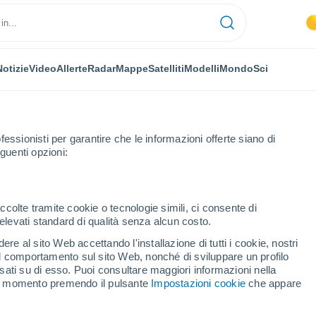
Notizie
Video
Allerte
Radar
Mappe
Satelliti
Modelli
Mondo
Sci
fessionisti per garantire che le informazioni offerte siano di
guenti opzioni:
ccolte tramite cookie o tecnologie simili, ci consente di
n elevati standard di qualità senza alcun costo.
k
re al sito Web accettando l'installazione di tutti i cookie, nostri
 il comportamento sul sito Web, nonché di sviluppare un profilo
...
asati su di esso. Puoi consultare maggiori informazioni nella
si momento premendo il pulsante
Impostazioni cookie
che appare
Per ora
Cielo coperto nelle prossime ore