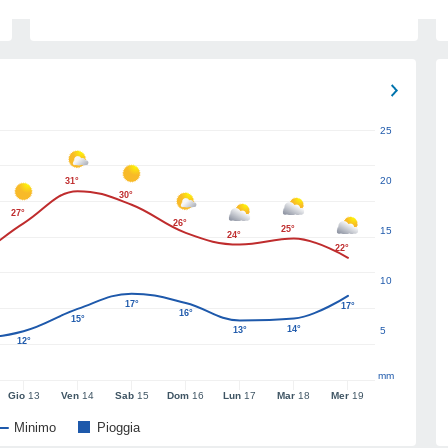
25
20
31°
30°
27°
26°
25°
15
24°
22°
10
17°
17°
16°
15°
14°
13°
5
12°
mm
Gio
13
Ven
14
Sab
15
Dom
16
Lun
17
Mar
18
Mer
19
Minimo
Pioggia