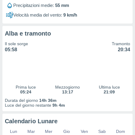
 profili
Precipitazioni medie:
55 mm
lezione
cità
Velocità media del vento:
9 km/h
izzata,
fili per
Alba e tramonto
izzazione
nuti,
Il sole sorge
Tramonto
 profili
05:58
20:34
lezione
uti
zzati,
 le
ni degli
 misurare
Prima luce
Mezzogiorno
Ultima luce
zioni dei
05:24
13:17
21:09
,
ere il
Durata del giorno
14h 36m
Luce del giorno restante
9h 4m
so
he o la
Calendario Lunare
ione di
enienti
Lun
Mar
Mer
Gio
Ven
Sab
Dom
diverse,