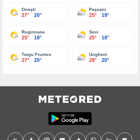
Oneşti
Paşcani
27°
20°
25°
19°
Ruginoasa
Soci
25°
18°
25°
18°
Targu Frumos
Ungheni
27°
20°
28°
20°