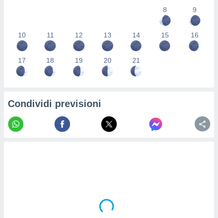
re e
8
9
e i
tilizzare
10
11
12
13
14
15
16
ati per la
e dei
.
17
18
19
20
21
izzazione
azione
Condividi previsioni
o la
e del
vo,
à e
i
zzati,
one delle
ni dei
 e degli
 ricerche
ico,
di