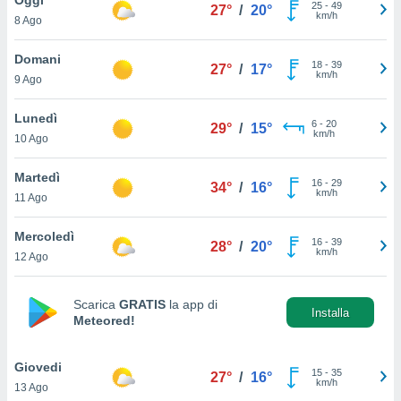
a", è
25
-
49
27°
/
20°
km/h
8 Ago
al sito
ettando
Domani
18
-
39
27°
/
17°
zione di
km/h
9 Ago
okie,
dei nostri
Lunedì
6
-
20
che ci
29°
/
15°
km/h
10 Ago
no di
 e
e il
Martedì
16
-
29
34°
/
16°
amento
km/h
11 Ago
 Web,
i
Mercoledì
16
-
39
re un
28°
/
20°
km/h
12 Ago
pecifico
arti la
à o
Scarica
GRATIS
la app di
i
Installa
Meteored!
zzati
 di esso.
sultare
Giovedi
15
-
35
27°
/
16°
km/h
13 Ago
oni nella