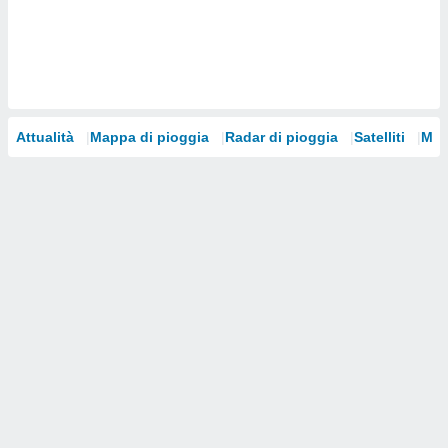
i nostri
artner
Attualità
Mappa di pioggia
Radar di pioggia
Satelliti
Mod