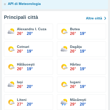
API di Meteorologia
Principali città
Altre città
Alexandru I. Cuza
Butea
26°
20°
26°
19°
Cotnari
Dagâţa
26°
19°
26°
19°
Hălăuceşti
Hârlau
26°
19°
26°
19°
Iași
Iugani
26°
20°
26°
19°
Liteni
Măcăreşti
27°
20°
29°
20°