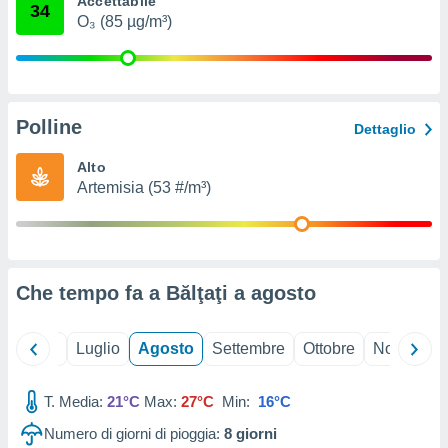
Accettabile
34
ioni
" o
O₃ (85 µg/m³)
tra
sui cookie
o sito
Polline
nostri
Dettaglio
mo il
Alto
te
Artemisia (53 #/m³)
ento dei
re
ioni su
vo e/o
Che tempo fa a Bălţaţi a
agosto
i,
 dati
er la
Giugno
Luglio
Agosto
Settembre
Ottobre
Novembre
 della
à, creare
r la
T. Media:
21°C
Max:
27°C
Min:
16°C
à
Numero di giorni di pioggia:
8
giorni
izzata,