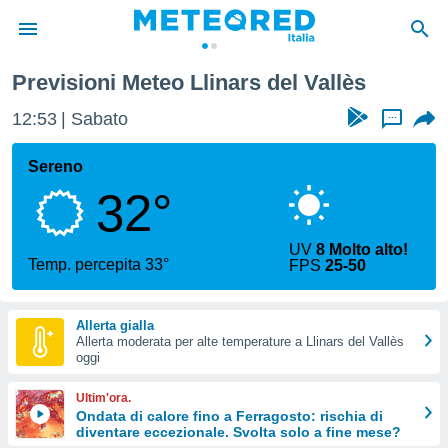
s del Vallès
Previsioni Meteo Llinars del Vallès
tiva
rivacy
12:53
Sabato
...
ti di
net
Sereno
net)
32°
i
 da
nisti per
UV
8 Molto alto!
 che le
Temp. percepita 33°
FPS
25-50
ioni
iano di
È
Allerta gialla
Allerta moderata per alte temperature a Llinars del Vallès
 a
oggi
ito Web
do le
Ultim'ora.
opzioni:
Ondata di calore fino a Ferragosto: rischia di
diventare eccezionale. Svolta solo a fine mese?
 i