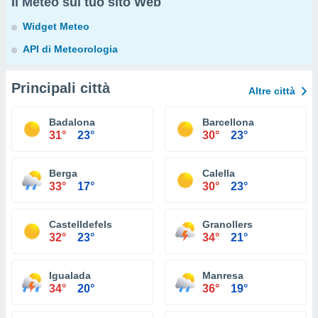
Il Meteo sul tuo sito Web
Widget Meteo
API di Meteorologia
Principali città
Altre città
Badalona
Barcellona
31°
23°
30°
23°
Berga
Calella
33°
17°
30°
23°
Castelldefels
Granollers
32°
23°
34°
21°
Igualada
Manresa
34°
20°
36°
19°