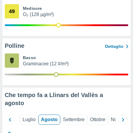
ioni
" o
Mediocre
tra
49
O₃ (128 µg/m³)
sui cookie
o sito
nostri
Polline
Dettaglio
mo il
te
Basso
ento dei
Graminacee (12 #/m³)
re
ioni su
vo e/o
i,
Che tempo fa a Llinars del Vallès a
 dati
er la
agosto
 della
à, creare
r la
Giugno
Luglio
Agosto
Settembre
Ottobre
Novembre
à
izzata,