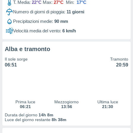
T. Media:
22°C
Max:
27°C
Min:
17°C
 profili
lezione
Numero di giorni di pioggia:
11
giorni
cità
izzata,
Precipitazioni medie:
90 mm
fili per
Velocità media del vento:
6 km/h
izzazione
nuti,
 profili
Alba e tramonto
lezione
Il sole sorge
Tramonto
uti
06:51
20:59
zzati,
 le
ni degli
 misurare
zioni dei
,
ere il
Prima luce
Mezzogiorno
Ultima luce
06:21
13:56
21:30
so
Durata del giorno
14h 8m
he o la
Luce del giorno restante
8h 38m
ione di
enienti
diverse,