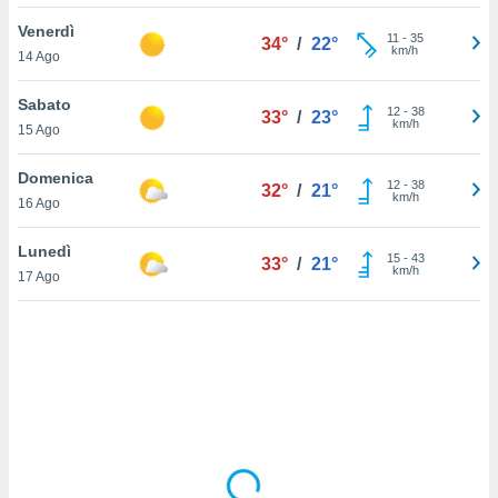
Venerdì
sui cookie
11
-
35
34°
/
22°
km/h
14 Ago
e il tuo
 in
Sabato
12
-
38
33°
/
23°
o
km/h
15 Ago
 il
Domenica
azioni
12
-
38
32°
/
21°
km/h
16 Ago
kie
re
le a piè
Lunedì
15
-
43
33°
/
21°
 del
km/h
17 Ago
to web.
ATIVA,
e
gie
i cookie
ccetti
zione dei