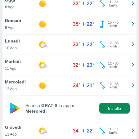
a", è
11
-
33
33°
/
22°
km/h
8 Ago
al sito
ettando
Domani
15
-
40
35°
/
22°
zione di
km/h
9 Ago
okie,
dei nostri
Lunedì
12
-
36
che ci
33°
/
23°
km/h
10 Ago
no di
 e
e il
Martedì
12
-
36
32°
/
23°
amento
km/h
11 Ago
 Web,
i
Mercoledì
12
-
35
re un
34°
/
21°
km/h
12 Ago
pecifico
arti la
à o
Scarica
GRATIS
la app di
i
Installa
Meteored!
zzati
 di esso.
sultare
Giovedi
11
-
33
34°
/
22°
km/h
13 Ago
oni nella