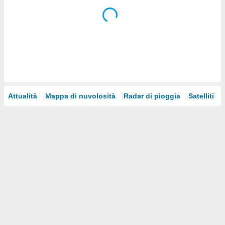
i nostri
artner
Attualità
Mappa di nuvolosità
Radar di pioggia
Satelliti