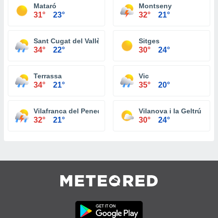
Mataró
Montseny
31°
23°
32°
21°
Sant Cugat del Vallès
Sitges
34°
22°
30°
24°
Terrassa
Vic
34°
21°
35°
20°
Vilafranca del Penedès
Vilanova i la Geltrú
32°
21°
30°
24°