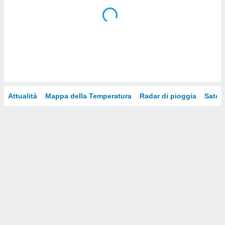
i nostri
artner
Attualità
Mappa della Temperatura
Radar di pioggia
Satelli