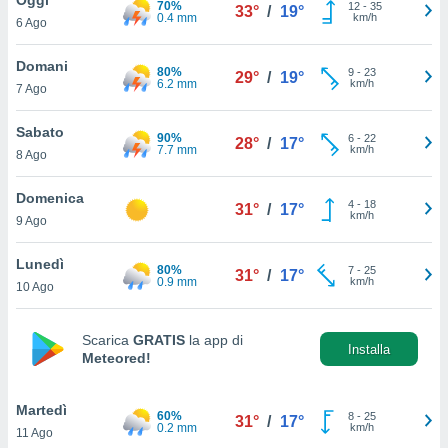
70%
a", è
12
-
35
33°
/
19°
0.4 mm
km/h
6 Ago
al sito
ettando
Domani
80%
9
-
23
29°
/
19°
zione di
6.2 mm
km/h
7 Ago
okie,
dei nostri
Sabato
90%
6
-
22
che ci
28°
/
17°
7.7 mm
km/h
8 Ago
no di
 e
e il
Domenica
4
-
18
31°
/
17°
amento
km/h
9 Ago
 Web,
i
Lunedì
80%
7
-
25
re un
31°
/
17°
0.9 mm
km/h
10 Ago
pecifico
arti la
à o
Scarica
GRATIS
la app di
i
Installa
Meteored!
zzati
 di esso.
sultare
Martedì
60%
8
-
25
31°
/
17°
0.2 mm
km/h
11 Ago
oni nella