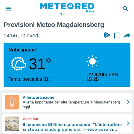
Previsioni Meteo Magdalensberg
tiva
rivacy
14:56
Giovedi
...
ti di
net
Nubi sparse
net)
31°
i
 da
nisti per
UV
6 Alto
FPS
 che le
Temp. percepita 31°
15-25
ioni
iano di
È
Allerta arancione
Allerta importante per alte temperature a Magdalensberg
 a
oggi
ito Web
do le
Ultim'ora.
opzioni:
Il fenomeno El Niño sta tornando: "L'interruttore
si sta azionando proprio ora" – ecco cosa ci
 i