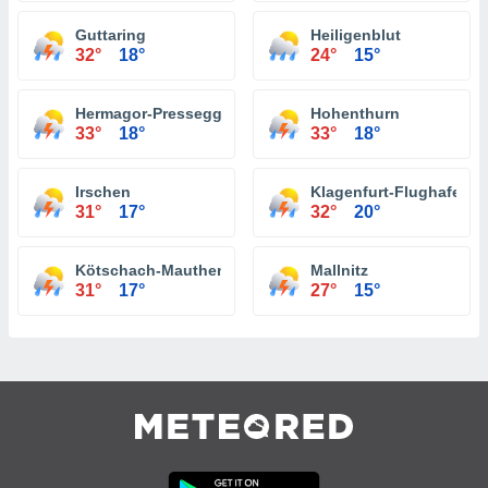
Guttaring
Heiligenblut
32°
18°
24°
15°
Hermagor-Pressegger See
Hohenthurn
33°
18°
33°
18°
Irschen
Klagenfurt-Flughafen
31°
17°
32°
20°
Kötschach-Mauthen
Mallnitz
31°
17°
27°
15°