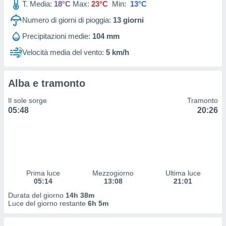
T. Media:
18°C
Max:
23°C
Min:
13°C
 profili
lezione
Numero di giorni di pioggia:
13
giorni
cità
izzata,
Precipitazioni medie:
104 mm
fili per
Velocità media del vento:
5 km/h
izzazione
nuti,
 profili
Alba e tramonto
lezione
Il sole sorge
Tramonto
uti
05:48
20:26
zzati,
 le
ni degli
 misurare
zioni dei
,
ere il
Prima luce
Mezzogiorno
Ultima luce
05:14
13:08
21:01
so
Durata del giorno
14h 38m
he o la
Luce del giorno restante
6h 5m
ione di
enienti
diverse,