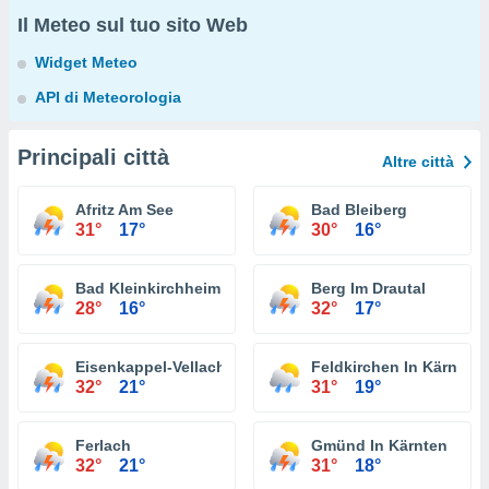
Il Meteo sul tuo sito Web
Widget Meteo
API di Meteorologia
Principali città
Altre città
Afritz Am See
Bad Bleiberg
31°
17°
30°
16°
Bad Kleinkirchheim
Berg Im Drautal
28°
16°
32°
17°
Eisenkappel-Vellach
Feldkirchen In Kärnten
32°
21°
31°
19°
Ferlach
Gmünd In Kärnten
32°
21°
31°
18°