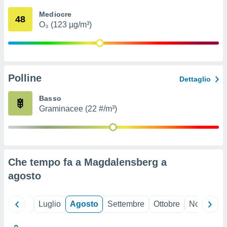
ioni
" o
Mediocre
tra
48
O₃ (123 µg/m³)
sui cookie
o sito
nostri
Polline
Dettaglio
mo il
te
Basso
ento dei
Graminacee (22 #/m³)
re
ioni su
vo e/o
i,
Che tempo fa a Magdalensberg a
 dati
er la
agosto
 della
à, creare
r la
Giugno
Luglio
Agosto
Settembre
Ottobre
Novembre
à
izzata,