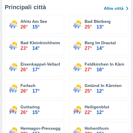
Principali città
Altre città
Afritz Am See
Bad Bleiberg
26°
15°
25°
13°
Bad Kleinkirchheim
Berg Im Drautal
23°
14°
27°
14°
Eisenkappel-Vellach
Feldkirchen In Kärnten
26°
17°
27°
16°
Ferlach
Gmünd In Kärnten
26°
17°
25°
12°
Guttaring
Heiligenblut
26°
15°
22°
12°
Hermagor-Pressegger See
Hohenthurn