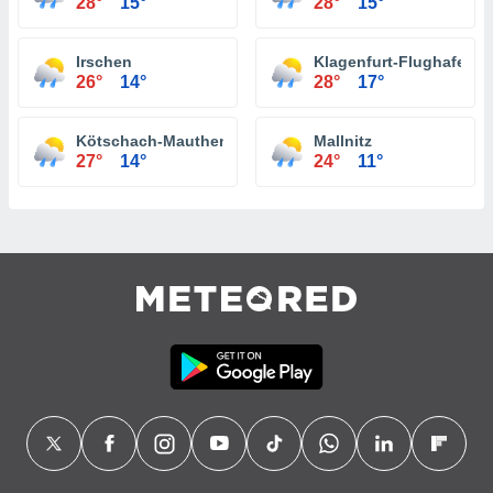
28°
15°
28°
15°
Irschen
Klagenfurt-Flughafen
26°
14°
28°
17°
Kötschach-Mauthen
Mallnitz
27°
14°
24°
11°