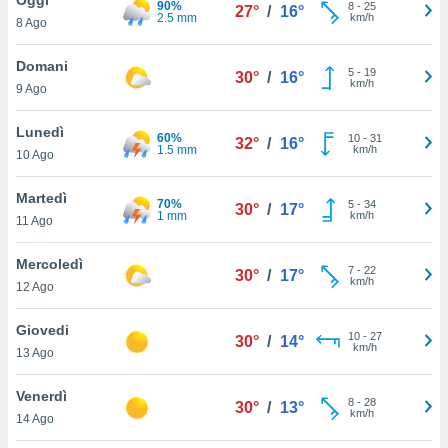
90%
a", è
8
-
25
27°
/
16°
2.5 mm
km/h
8 Ago
al sito
ettando
Domani
5
-
19
30°
/
16°
zione di
km/h
9 Ago
okie,
dei nostri
Lunedì
60%
10
-
31
che ci
32°
/
16°
1.5 mm
km/h
10 Ago
no di
 e
e il
Martedì
70%
5
-
34
30°
/
17°
amento
1 mm
km/h
11 Ago
 Web,
i
Mercoledì
7
-
22
re un
30°
/
17°
km/h
12 Ago
pecifico
arti la
Giovedi
à o
10
-
27
30°
/
14°
km/h
i
13 Ago
zzati
 di esso.
Venerdì
8
-
28
sultare
30°
/
13°
km/h
14 Ago
oni nella