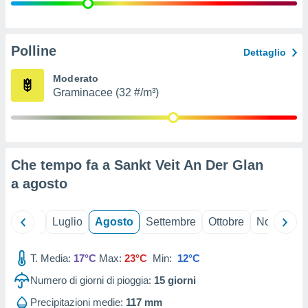
ioni
" o
tra
sui cookie
o sito
Polline
Dettaglio
Moderato
nostri
Graminacee (32 #/m³)
mo il
te
ento dei
Che tempo fa a Sankt Veit An Der Glan
re
a
agosto
ioni su
vo e/o
i,
Giugno
Luglio
Agosto
Settembre
Ottobre
Novembre
 dati
er la
 della
T. Media:
17°C
Max:
23°C
Min:
12°C
à, creare
r la
Numero di giorni di pioggia:
15
giorni
à
izzata,
Precipitazioni medie:
117 mm