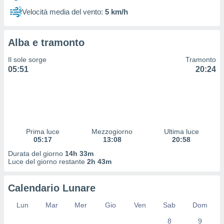
 profili
Velocità media del vento:
5 km/h
lezione
cità
izzata,
Alba e tramonto
fili per
Il sole sorge
Tramonto
izzazione
05:51
20:24
nuti,
 profili
lezione
uti
zzati,
 le
ni degli
Prima luce
Mezzogiorno
Ultima luce
 misurare
05:17
13:08
20:58
zioni dei
Durata del giorno
14h 33m
,
Luce del giorno restante
2h 43m
ere il
so
Calendario Lunare
he o la
ione di
Lun
Mar
Mer
Gio
Ven
Sab
Dom
enienti
8
9
diverse,