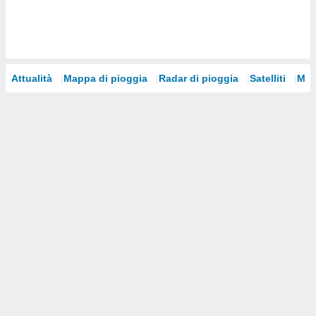
i nostri
artner
Attualità
Mappa di pioggia
Radar di pioggia
Satelliti
Mod