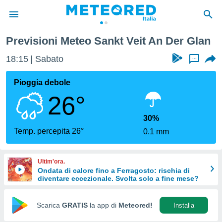
Previsioni Meteo Sankt Veit An Der Glan
tiva
rivacy
18:15
Sabato
...
ti di
net
Pioggia debole
net)
26°
i
 da
nisti per
30%
 che le
Temp. percepita 26°
0.1 mm
ioni
iano di
È
Ultim'ora.
Ondata di calore fino a Ferragosto: rischia di
 a
diventare eccezionale. Svolta solo a fine mese?
ito Web
do le
opzioni:
Scarica
GRATIS
la app di
Meteored!
Installa
 i