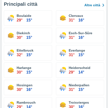
Principali città
Altre città
Boulaide
Clervaux
29°
15°
31°
16°
Diekirch
Esch-Sur-Sûre
30°
15°
31°
16°
Ettelbruck
Everlange
32°
15°
31°
15°
Harlange
Heiderscheid
30°
15°
29°
14°
Hosingen
Niederpallen
30°
16°
31°
15°
Rambrouch
Troisvierges
29°
14°
30°
16°