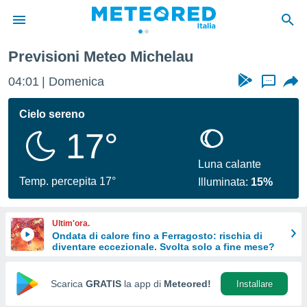
Previsioni Meteo Michelau
tiva
rivacy
04:01
Domenica
...
ti di
net
Cielo sereno
net)
17°
i
 da
nisti per
Luna calante
 che le
Temp. percepita 17°
Illuminata:
15%
ioni
iano di
È
Ultim'ora.
Ondata di calore fino a Ferragosto: rischia di
 a
diventare eccezionale. Svolta solo a fine mese?
ito Web
do le
opzioni:
Scarica
GRATIS
la app di
Meteored!
Installare
 i