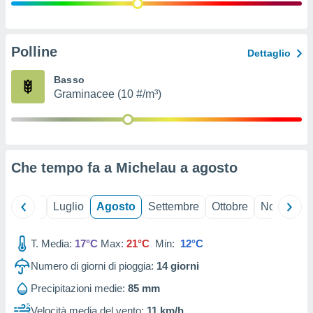
ioni
" o
tra
sui cookie
o sito
Polline
Dettaglio
Basso
nostri
Graminacee (10 #/m³)
mo il
te
ento dei
Che tempo fa a Michelau a
agosto
re
ioni su
vo e/o
Giugno
Luglio
Agosto
Settembre
Ottobre
Novembre
i,
 dati
er la
T. Media:
17°C
Max:
21°C
Min:
12°C
 della
Numero di giorni di pioggia:
14
giorni
à, creare
r la
Precipitazioni medie:
85 mm
à
izzata,
Velocità media del vento:
11 km/h