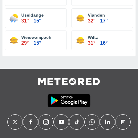
Useldange
Vianden
31°
15°
32°
17°
Weiswampach
Wiltz
29°
15°
31°
16°