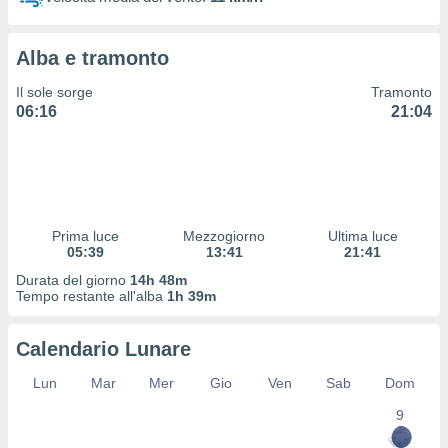
 profili
lezione
cità
Alba e tramonto
izzata,
fili per
Il sole sorge
Tramonto
06:16
21:04
izzazione
nuti,
 profili
lezione
uti
zzati,
Prima luce
Mezzogiorno
Ultima luce
 le
05:39
13:41
21:41
ni degli
 misurare
Durata del giorno
14h 48m
zioni dei
Tempo restante all'alba
1h 39m
,
ere il
Calendario Lunare
so
Lun
Mar
Mer
Gio
Ven
Sab
Dom
he o la
ione di
9
enienti
diverse,