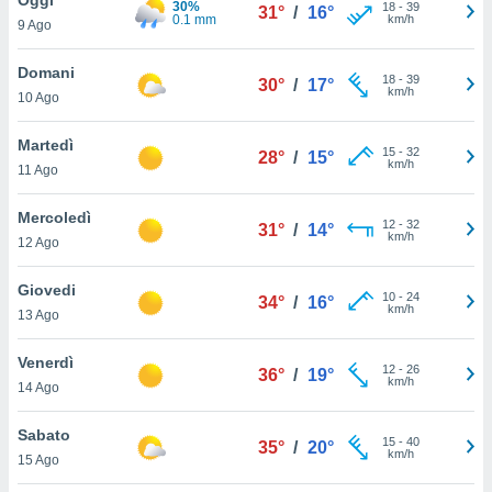
30%
a", è
18
-
39
31°
/
16°
0.1 mm
km/h
9 Ago
al sito
ettando
Domani
18
-
39
30°
/
17°
zione di
km/h
10 Ago
okie,
dei nostri
Martedì
15
-
32
che ci
28°
/
15°
km/h
11 Ago
no di
 e
e il
Mercoledì
12
-
32
31°
/
14°
amento
km/h
12 Ago
 Web,
i
Giovedi
10
-
24
re un
34°
/
16°
km/h
13 Ago
pecifico
arti la
Venerdì
à o
12
-
26
36°
/
19°
km/h
i
14 Ago
zzati
 di esso.
Sabato
15
-
40
sultare
35°
/
20°
km/h
15 Ago
oni nella