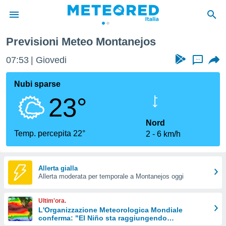
jos
Previsioni Meteo Montanejos
tiva
rivacy
07:53
Giovedi
...
ti di
net
Nubi sparse
net)
23°
i
 da
nisti per
Nord
 che le
Temp. percepita 22°
2
6 km/h
ioni
iano di
È
Allerta gialla
 a
Allerta moderata per temporale a Montanejos oggi
ito Web
do le
Ultim'ora.
opzioni:
L'Organizzazione Meteorologica Mondiale
conferma: "El Niño sta raggiungendo
 i