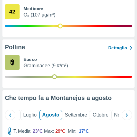
ioni
" o
Mediocre
tra
42
O₃ (107 µg/m³)
sui cookie
o sito
nostri
Polline
Dettaglio
mo il
te
Basso
ento dei
Graminacee (9 #/m³)
re
ioni su
vo e/o
i,
Che tempo fa a Montanejos a
agosto
 dati
er la
 della
Giugno
Luglio
Agosto
Settembre
Ottobre
Novembre
à, creare
r la
à
T. Media:
23°C
Max:
29°C
Min:
17°C
izzata,