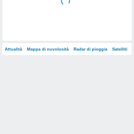
i nostri
artner
Attualità
Mappa di nuvolosità
Radar di pioggia
Satelliti