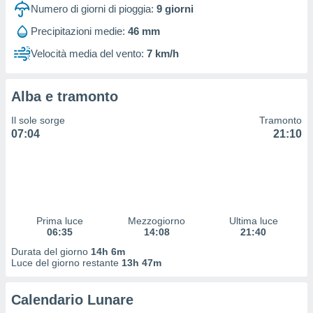
 profili
Numero di giorni di pioggia:
9
giorni
lezione
Precipitazioni medie:
46 mm
cità
izzata,
Velocità media del vento:
7 km/h
fili per
izzazione
Alba e tramonto
nuti,
 profili
Il sole sorge
Tramonto
lezione
07:04
21:10
uti
zzati,
 le
ni degli
 misurare
zioni dei
,
Prima luce
Mezzogiorno
Ultima luce
06:35
14:08
21:40
ere il
Durata del giorno
14h 6m
so
Luce del giorno restante
13h 47m
he o la
ione di
Calendario Lunare
enienti
diverse,