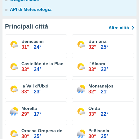
API di Meteorologia
Principali città
Altre città
Benicasim
Burriana
31°
24°
32°
25°
Castellón de la Plana
l' Alcora
33°
24°
33°
22°
la Vall d'Uixó
Montanejos
33°
23°
32°
21°
Morella
Onda
29°
17°
33°
22°
Orpesa Oropesa del Mar
Peñíscola
30°
25°
30°
25°