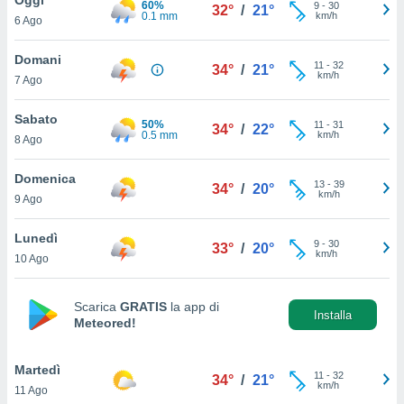
60%
a", è
9
-
30
32°
/
21°
0.1 mm
km/h
6 Ago
al sito
ettando
Domani
11
-
32
34°
/
21°
zione di
km/h
7 Ago
okie,
dei nostri
Sabato
50%
11
-
31
che ci
34°
/
22°
0.5 mm
km/h
8 Ago
no di
 e
e il
Domenica
13
-
39
34°
/
20°
amento
km/h
9 Ago
 Web,
i
Lunedì
9
-
30
re un
33°
/
20°
km/h
10 Ago
pecifico
arti la
à o
Scarica
GRATIS
la app di
i
Installa
Meteored!
zzati
 di esso.
sultare
Martedì
11
-
32
34°
/
21°
km/h
11 Ago
oni nella