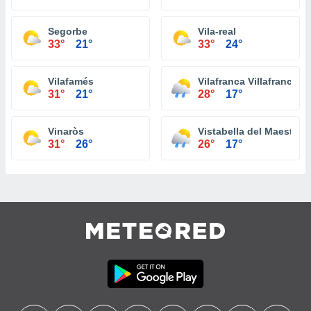
Segorbe
Vila-real
33°
21°
33°
24°
Vilafamés
Vilafranca Villafranca d
31°
21°
28°
17°
Vinaròs
Vistabella del Maestraz
31°
26°
26°
17°