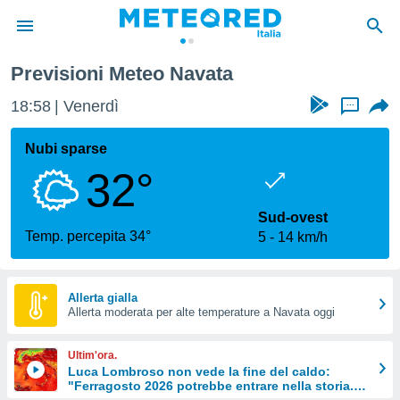
Previsioni Meteo Navata
tiva
rivacy
18:58
Venerdì
...
ti di
net
Nubi sparse
net)
32°
i
 da
nisti per
Sud-ovest
 che le
Temp. percepita 34°
5
14 km/h
ioni
iano di
È
Allerta gialla
 a
Allerta moderata per alte temperature a Navata oggi
ito Web
do le
Ultim'ora.
opzioni:
Luca Lombroso non vede la fine del caldo:
"Ferragosto 2026 potrebbe entrare nella storia.
 i