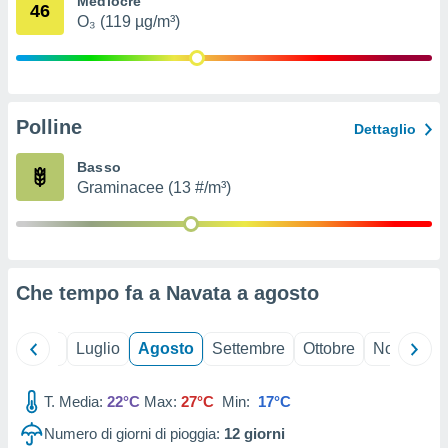
Mediocre
46
ioni
" o
O₃ (119 µg/m³)
tra
sui cookie
o sito
Polline
nostri
Dettaglio
mo il
Basso
te
Graminacee (13 #/m³)
ento dei
re
ioni su
vo e/o
Che tempo fa a Navata a
agosto
i,
 dati
er la
Giugno
Luglio
Agosto
Settembre
Ottobre
Novembre
 della
à, creare
r la
T. Media:
22°C
Max:
27°C
Min:
17°C
à
Numero di giorni di pioggia:
12
giorni
izzata,