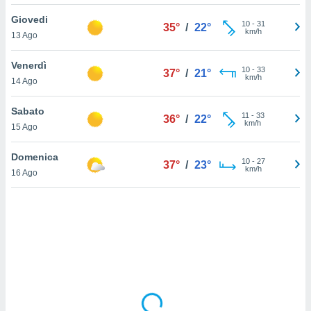
Giovedi
sui cookie
10
-
31
35°
/
22°
km/h
13 Ago
e il tuo
 in
Venerdì
10
-
33
37°
/
21°
o
km/h
14 Ago
 il
Sabato
azioni
11
-
33
36°
/
22°
km/h
15 Ago
kie
re
le a piè
Domenica
10
-
27
37°
/
23°
 del
km/h
16 Ago
to web.
ATIVA,
e
gie
i cookie
ccetti
zione dei