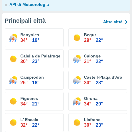
API di Meteorologia
Principali città
Altre città
Banyoles
Begur
34°
19°
29°
22°
Calella de Palafrugell
Calonge
30°
23°
31°
22°
Camprodon
Castell-Platja d'Aro
26°
18°
30°
23°
Figueres
Girona
34°
21°
34°
20°
L' Escala
Llafranc
32°
22°
30°
23°