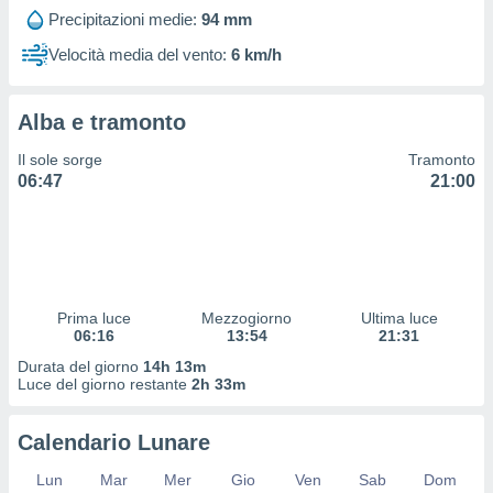
 profili
Precipitazioni medie:
94 mm
lezione
cità
Velocità media del vento:
6 km/h
izzata,
fili per
Alba e tramonto
izzazione
nuti,
Il sole sorge
Tramonto
 profili
06:47
21:00
lezione
uti
zzati,
 le
ni degli
 misurare
Prima luce
Mezzogiorno
Ultima luce
zioni dei
06:16
13:54
21:31
,
ere il
Durata del giorno
14h 13m
Luce del giorno restante
2h 33m
so
he o la
Calendario Lunare
ione di
enienti
Lun
Mar
Mer
Gio
Ven
Sab
Dom
diverse,