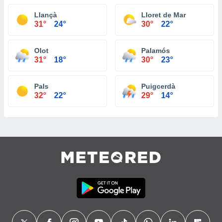
Llançà
Lloret de Mar
31°
24°
30°
22°
Olot
Palamós
31°
18°
30°
23°
Pals
Puigcerdà
32°
22°
29°
14°