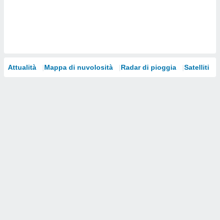
i nostri
artner
Attualità
Mappa di nuvolosità
Radar di pioggia
Satelliti