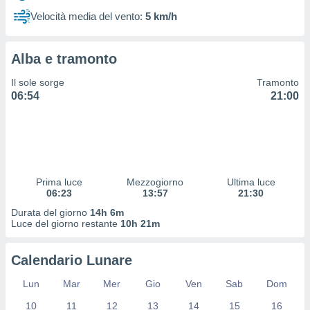
 profili
Velocità media del vento:
5 km/h
lezione
cità
izzata,
Alba e tramonto
fili per
Il sole sorge
Tramonto
izzazione
06:54
21:00
nuti,
 profili
lezione
uti
zzati,
 le
ni degli
Prima luce
Mezzogiorno
Ultima luce
 misurare
06:23
13:57
21:30
zioni dei
Durata del giorno
14h 6m
,
Luce del giorno restante
10h 21m
ere il
so
Calendario Lunare
he o la
ione di
Lun
Mar
Mer
Gio
Ven
Sab
Dom
enienti
10
11
12
13
14
15
16
diverse,