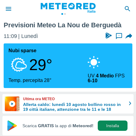
ou de Berguedà
Previsioni Meteo La Nou de Berguedà
tiva
rivacy
11:09
Lunedì
...
ti di
net
Nubi sparse
net)
29°
i
 da
nisti per
UV
4 Medio
FPS
 che le
Temp. percepita 28°
6-10
ioni
iano di
È
Ultima ora METEO
Allerta caldo: lunedì 10 agosto bollino rosso in
 a
19 città italiane, attenzione tra le 11 e le 18
ito Web
do le
opzioni:
Scarica
GRATIS
la app di
Meteored!
Installa
 i