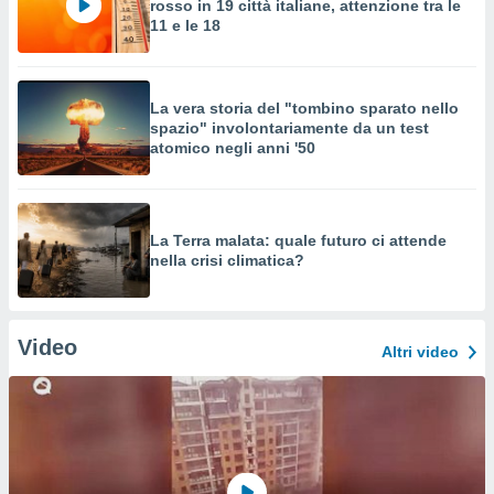
rosso in 19 città italiane, attenzione tra le
11 e le 18
La vera storia del "tombino sparato nello
spazio" involontariamente da un test
atomico negli anni '50
La Terra malata: quale futuro ci attende
nella crisi climatica?
Video
Altri video