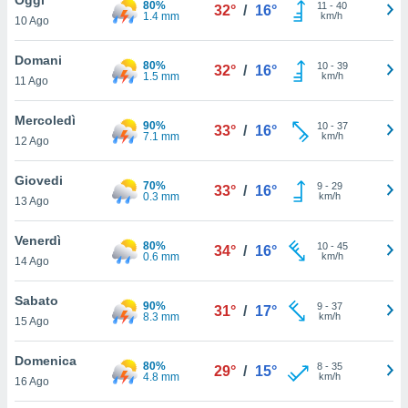
80%
a", è
11
-
40
32°
/
16°
1.4 mm
km/h
10 Ago
al sito
ettando
Domani
80%
10
-
39
32°
/
16°
zione di
1.5 mm
km/h
11 Ago
okie,
dei nostri
Mercoledì
90%
10
-
37
che ci
33°
/
16°
7.1 mm
km/h
12 Ago
no di
 e
e il
Giovedi
70%
9
-
29
33°
/
16°
amento
0.3 mm
km/h
13 Ago
 Web,
i
Venerdì
80%
10
-
45
re un
34°
/
16°
0.6 mm
km/h
14 Ago
pecifico
arti la
Sabato
à o
90%
9
-
37
31°
/
17°
8.3 mm
km/h
i
15 Ago
zzati
 di esso.
Domenica
80%
8
-
35
sultare
29°
/
15°
4.8 mm
km/h
16 Ago
oni nella