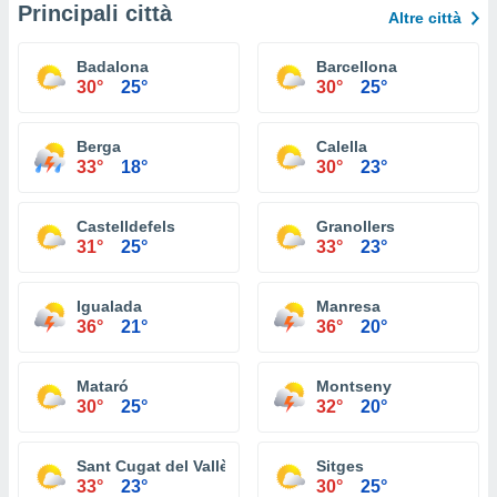
Principali città
Altre città
Badalona
Barcellona
30°
25°
30°
25°
Berga
Calella
33°
18°
30°
23°
Castelldefels
Granollers
31°
25°
33°
23°
Igualada
Manresa
36°
21°
36°
20°
Mataró
Montseny
30°
25°
32°
20°
Sant Cugat del Vallès
Sitges
33°
23°
30°
25°