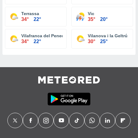
Terrassa
Vic
34°
22°
35°
20°
Vilafranca del Penedès
Vilanova i la Geltrú
34°
22°
30°
25°