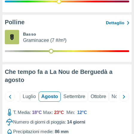
ioni
" o
tra
sui cookie
o sito
Polline
Dettaglio
Basso
nostri
Graminacee (7 #/m³)
mo il
te
ento dei
Che tempo fa a La Nou de Berguedà a
re
agosto
ioni su
vo e/o
i,
Giugno
Luglio
Agosto
Settembre
Ottobre
Novembre
 dati
er la
 della
T. Media:
18°C
Max:
23°C
Min:
12°C
à, creare
r la
Numero di giorni di pioggia:
14
giorni
à
izzata,
Precipitazioni medie:
86 mm