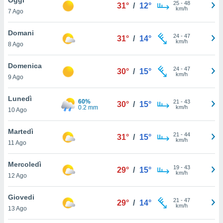
a", è
25
-
48
31°
/
12°
km/h
7 Ago
al sito
ettando
Domani
24
-
47
31°
/
14°
zione di
km/h
8 Ago
okie,
dei nostri
Domenica
24
-
47
che ci
30°
/
15°
km/h
9 Ago
no di
 e
e il
Lunedì
60%
21
-
43
30°
/
15°
amento
0.2 mm
km/h
10 Ago
 Web,
i
Martedì
21
-
44
re un
31°
/
15°
km/h
11 Ago
pecifico
arti la
Mercoledì
à o
19
-
43
29°
/
15°
km/h
i
12 Ago
zzati
 di esso.
Giovedi
21
-
47
sultare
29°
/
14°
km/h
13 Ago
oni nella