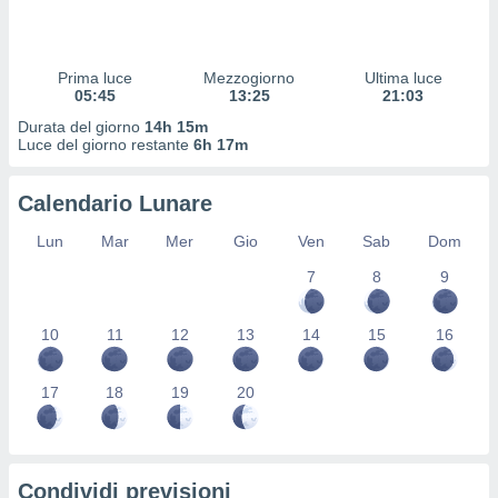
 profili
lezione
cità
izzata,
Prima luce
Mezzogiorno
Ultima luce
fili per
05:45
13:25
21:03
Durata del giorno
14h 15m
izzazione
Luce del giorno restante
6h 17m
nuti,
 profili
Calendario Lunare
lezione
uti
Lun
Mar
Mer
Gio
Ven
Sab
Dom
zzati,
 le
7
8
9
ni degli
 misurare
zioni dei
10
11
12
13
14
15
16
,
ere il
17
18
19
20
so
he o la
ione di
enienti
Condividi previsioni
diverse,