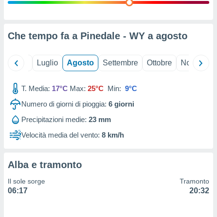
ioni
" o
tra
sui cookie
o sito
Che tempo fa a Pinedale - WY a
agosto
nostri
Giugno
Luglio
Agosto
Settembre
Ottobre
Novembre
mo il
T. Media:
17°C
Max:
25°C
Min:
9°C
te
ento dei
Numero di giorni di pioggia:
6
giorni
Precipitazioni medie:
23 mm
re
ioni su
Velocità media del vento:
8 km/h
vo e/o
i,
 dati
Alba e tramonto
er la
 della
Il sole sorge
Tramonto
à, creare
06:17
20:32
r la
à
izzata,