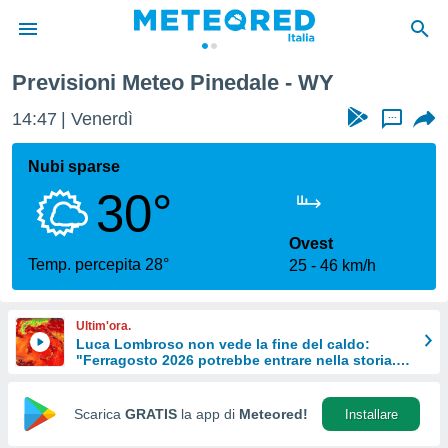
Previsioni Meteo Pinedale - WY
tiva
rivacy
14:47
Venerdì
...
ti di
net
Nubi sparse
net)
30°
i
 da
nisti per
Ovest
 che le
Temp. percepita 28°
25
46 km/h
ioni
iano di
È
Ultim'ora.
Luca Lombroso non vede la fine del caldo:
 a
"Ferragosto 2026 potrebbe entrare nella storia.
ito Web
Ecco perché.
do le
opzioni:
Scarica
GRATIS
la app di
Meteored!
Installare
 i