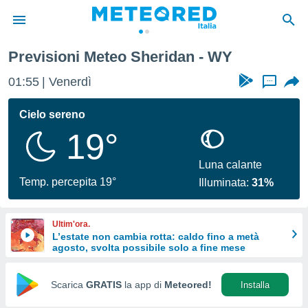
Previsioni Meteo Sheridan - WY
tiva
rivacy
01:55
Venerdì
...
ti di
net
Cielo sereno
net)
19°
i
 da
nisti per
Luna calante
 che le
Temp. percepita 19°
Illuminata:
31%
ioni
iano di
È
Ultim'ora.
L’estate non cambia rotta: caldo fino a metà
 a
agosto, svolta possibile solo a fine mese
ito Web
do le
opzioni:
Scarica
GRATIS
la app di
Meteored!
Installa
 i