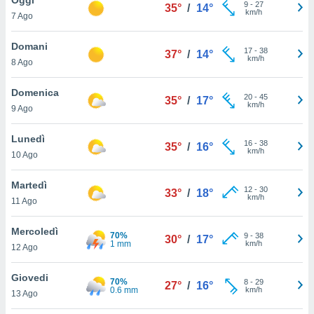
a", è
9
-
27
35°
/
14°
km/h
7 Ago
al sito
ettando
Domani
17
-
38
37°
/
14°
zione di
km/h
8 Ago
okie,
dei nostri
Domenica
20
-
45
che ci
35°
/
17°
km/h
9 Ago
no di
 e
e il
Lunedì
16
-
38
35°
/
16°
amento
km/h
10 Ago
 Web,
i
Martedì
12
-
30
re un
33°
/
18°
km/h
11 Ago
pecifico
arti la
Mercoledì
à o
70%
9
-
38
30°
/
17°
1 mm
km/h
i
12 Ago
zzati
 di esso.
Giovedi
70%
8
-
29
sultare
27°
/
16°
0.6 mm
km/h
13 Ago
oni nella