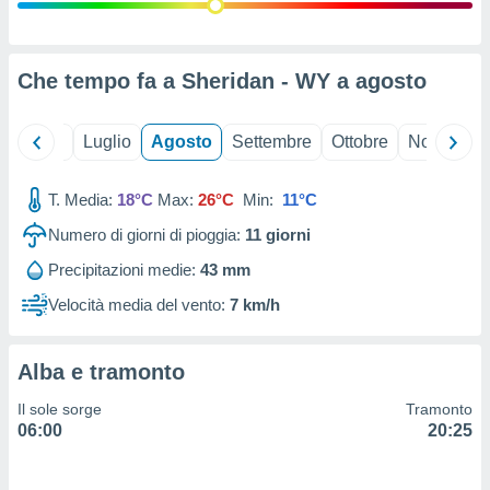
ioni
" o
tra
sui cookie
o sito
Che tempo fa a Sheridan - WY a
agosto
nostri
Giugno
Luglio
Agosto
Settembre
Ottobre
Novembre
mo il
T. Media:
18°C
Max:
26°C
Min:
11°C
te
ento dei
Numero di giorni di pioggia:
11
giorni
Precipitazioni medie:
43 mm
re
ioni su
Velocità media del vento:
7 km/h
vo e/o
i,
 dati
Alba e tramonto
er la
 della
Il sole sorge
Tramonto
à, creare
06:00
20:25
r la
à
izzata,