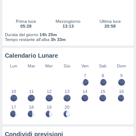
 profili
lezione
cità
izzata,
Prima luce
Mezzogiorno
Ultima luce
fili per
05:28
13:13
20:58
Durata del giorno
14h 25m
izzazione
Tempo restante all'alba
3h 33m
nuti,
 profili
Calendario Lunare
lezione
uti
Lun
Mar
Mer
Gio
Ven
Sab
Dom
zzati,
 le
7
8
9
ni degli
 misurare
zioni dei
10
11
12
13
14
15
16
,
ere il
17
18
19
20
so
he o la
ione di
enienti
Condividi previsioni
diverse,