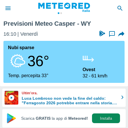
Previsioni Meteo Casper - WY
tiva
rivacy
16:10
Venerdì
...
ti di
net
Nubi sparse
net)
36°
i
 da
nisti per
Ovest
 che le
Temp. percepita 33°
32
61 km/h
ioni
iano di
È
Ultim'ora.
Luca Lombroso non vede la fine del caldo:
 a
"Ferragosto 2026 potrebbe entrare nella storia.
ito Web
Ecco perché."
do le
opzioni:
Scarica
GRATIS
la app di
Meteored!
Installa
 i