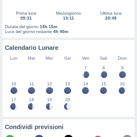
 profili
lezione
Prima luce
Mezzogiorno
Ultima luce
cità
05:31
13:11
20:49
izzata,
fili per
Durata del giorno
14h 15m
Luce del giorno restante
4h 40m
izzazione
nuti,
Calendario Lunare
 profili
lezione
Lun
Mar
Mer
Gio
Ven
Sab
Dom
uti
zzati,
7
8
9
 le
ni degli
10
11
12
13
14
15
16
 misurare
zioni dei
,
17
18
19
20
ere il
so
he o la
ione di
Condividi previsioni
enienti
diverse,