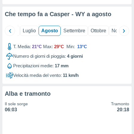
ioni
" o
tra
Che tempo fa a Casper - WY a
agosto
sui cookie
o sito
Giugno
Luglio
Agosto
Settembre
Ottobre
Novembre
nostri
T. Media:
21°C
Max:
29°C
Min:
13°C
mo il
te
Numero di giorni di pioggia:
4
giorni
ento dei
Precipitazioni medie:
17 mm
re
Velocità media del vento:
11 km/h
ioni su
vo e/o
i,
Alba e tramonto
 dati
er la
Il sole sorge
Tramonto
 della
06:03
20:18
à, creare
r la
à
izzata,