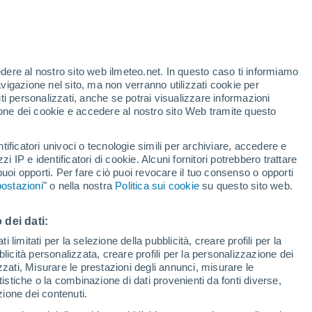
Allerta gialla
Allerta moderata per altri a
Stockenboi oggi
edere al nostro sito web ilmeteo.net. In questo caso ti informiamo
avigazione nel sito, ma non verranno utilizzati cookie per
i personalizzati, anche se potrai visualizzare informazioni
azione dei cookie e accedere al nostro sito Web tramite questo
tificatori univoci o tecnologie simili per archiviare, accedere e
zzi IP e identificatori di cookie. Alcuni fornitori potrebbero trattare
 puoi opporti. Per fare ciò puoi revocare il tuo consenso o opporti
di pioggia
Satelliti
Modelli
ostazioni
" o nella nostra
Politica sui cookie
su questo sito web.
 dei dati:
ercoledì
Giovedi
Venerdì
Sabato
 limitati per la selezione della pubblicità, creare profili per la
bblicità personalizzata, creare profili per la personalizzazione dei
12 Ago
13 Ago
14 Ago
15 Ago
izzati, Misurare le prestazioni degli annunci, misurare le
istiche o la combinazione di dati provenienti da fonti diverse,
ezione dei contenuti.
70%