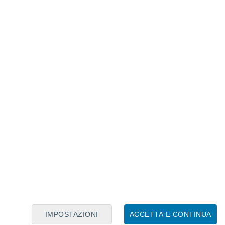
Calendario Lunare
Lun
Mar
Mer
Gio
Ven
Sab
Dom
9
10
11
12
13
14
15
16
17
18
19
20
21
22
IMPOSTAZIONI
ACCETTA E CONTINUA