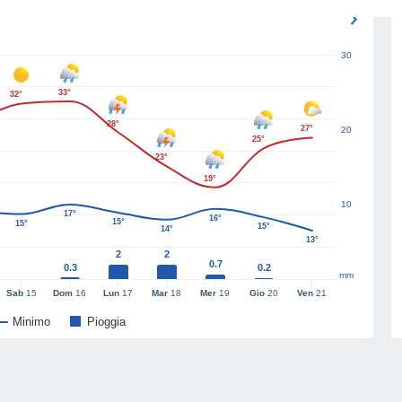
30
33°
32°
28°
27°
20
25°
23°
19°
10
17°
16°
15°
15°
15°
14°
13°
2
2
0.7
0.3
0.2
mm
Sab
15
Dom
16
Lun
17
Mar
18
Mer
19
Gio
20
Ven
21
Minimo
Pioggia