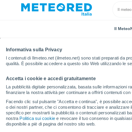
Il Meteo
Informativa sulla Privacy
I contenuti di Ilmeteo.net (ilmeteo.net) sono stati preparati da pro
qualità. È possibile accedere a questo sito Web utilizzando le se
Accetta i cookie e accedi gratuitamente
Home
Austria
Carinzia
Stockenboi
La pubblicità digitale personalizzata, basata sulle informazioni ra
finanziare la nostra attività per continuare a offrirti contenuti co
Previsioni Meteo Stoc
Facendo clic sul pulsante "Accetta e continua", è possibile accede
o dei nostri partner, che ci consentono di tracciare e analizzare
09:17
Domenica
specifico per mostrarti la pubblicità o contenuti personalizzati b
nostra
Politica sui cookie
e revocare il tuo consenso in qualsia
disponibile a piè di pagina del nostro sito web.
Sereno