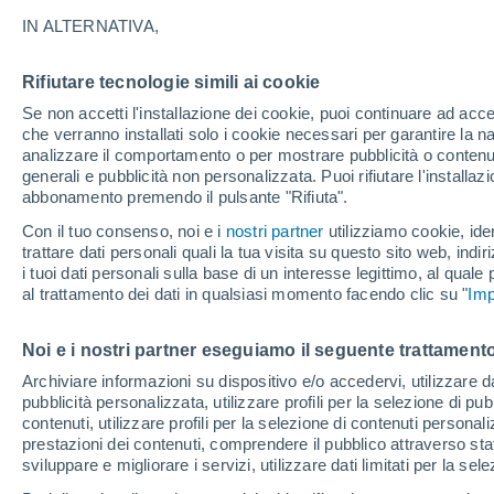
23°
IN ALTERNATIVA,
Rifiutare tecnologie simili ai cookie
Sud-est
Se non accetti l'installazione dei cookie, puoi continuare ad acc
Temp. percepita 25°
1
-
11 km/h
che verranno installati solo i cookie necessari per garantire la n
analizzare il comportamento o per mostrare pubblicità o contenut
generali e pubblicità non personalizzata. Puoi rifiutare l'install
abbonamento premendo il pulsante "Rifiuta".
Ultim'ora.
Meteo, tendenza di lungo termine: arrivano
Con il tuo consenso, noi e i
nostri partner
utilizziamo cookie, iden
conferme, la svolta dopo Ferragosto
trattare dati personali quali la tua visita su questo sito web, indiri
i tuoi dati personali sulla base di un interesse legittimo, al quale
Il Meteo 1 - 7
Attualità
Mappa di nuvolosità
Radar 
al trattamento dei dati in qualsiasi momento facendo clic su "
Imp
Noi e i nostri partner eseguiamo il seguente trattamento
Domani
Martedì
M
Oggi
Archiviare informazioni su dispositivo e/o accedervi, utilizzare dati
pubblicità personalizzata, utilizzare profili per la selezione di pu
10 Ago
11 Ago
9 Ago
contenuti, utilizzare profili per la selezione di contenuti personal
prestazioni dei contenuti, comprendere il pubblico attraverso stat
sviluppare e migliorare i servizi, utilizzare dati limitati per la sel
90%
80%
40%