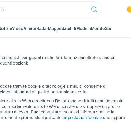
Notizie
Video
Allerte
Radar
Mappe
Satelliti
Modelli
Mondo
Sci
fessionisti per garantire che le informazioni offerte siano di
guenti opzioni:
ccolte tramite cookie o tecnologie simili, ci consente di
n elevati standard di qualità senza alcun costo.
kenboi
re al sito Web accettando l'installazione di tutti i cookie, nostri
 il comportamento sul sito Web, nonché di sviluppare un profilo
...
asati su di esso. Puoi consultare maggiori informazioni nella
si momento premendo il pulsante
Impostazioni cookie
che appare
Per ora
Intervalli nuvolosi nelle prossime
ore