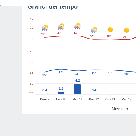
Grafici del tempo
40
35
32°
32°
31°
30°
30°
30°
30
25
20
17°
15
16°
16°
16°
16°
15°
4.2
10
1.1
0.4
0.4
°C
Dom
9
Lun
10
Mar
11
Mer
12
Gio
13
Ven
14
Massimo