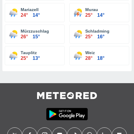
Mariazell
Murau
24°
14°
25°
14°
Mürzzuschlag
Schladming
26°
15°
25°
16°
Tauplitz
Weiz
25°
13°
28°
18°