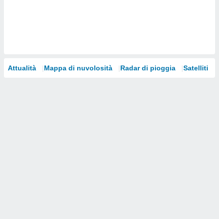
i nostri
artner
Attualità
Mappa di nuvolosità
Radar di pioggia
Satelliti