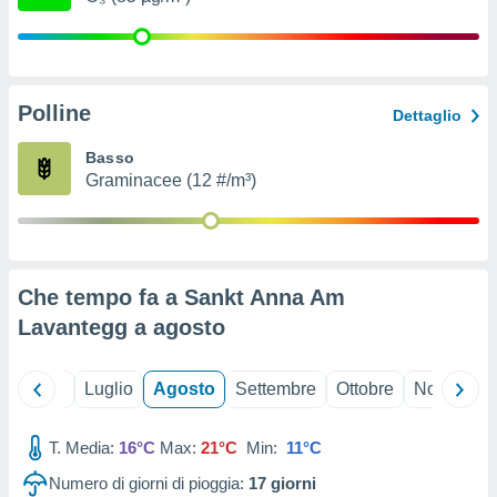
ioni
" o
tra
sui cookie
o sito
Polline
Dettaglio
nostri
Basso
Graminacee (12 #/m³)
mo il
te
ento dei
re
Che tempo fa a Sankt Anna Am
ioni su
vo e/o
Lavantegg a
agosto
i,
 dati
er la
Giugno
Luglio
Agosto
Settembre
Ottobre
Novembre
 della
à, creare
r la
T. Media:
16°C
Max:
21°C
Min:
11°C
à
Numero di giorni di pioggia:
17
giorni
izzata,