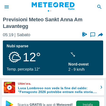
Previsioni Meteo Sankt Anna Am
tiva
Lavantegg
rivacy
ti di
05:19
Sabato
...
net
net)
Nubi sparse
i
 da
12°
nisti per
 che le
Nord-ovest
ioni
Temp. percepita 12°
iano di
2
9 km/h
È
 a
Ultim'ora.
ito Web
Luca Lombroso non vede la fine del caldo:
do le
"Ferragosto 2026 potrebbe entrare nella storia.
Ecco perché."
opzioni:
Scarica
GRATIS
la app di
Meteored!
Installa
 i