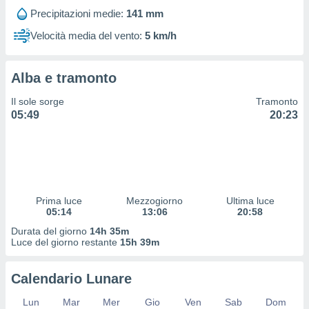
 profili
Precipitazioni medie:
141 mm
lezione
cità
Velocità media del vento:
5 km/h
izzata,
fili per
Alba e tramonto
izzazione
nuti,
Il sole sorge
Tramonto
 profili
05:49
20:23
lezione
uti
zzati,
 le
ni degli
 misurare
Prima luce
Mezzogiorno
Ultima luce
zioni dei
05:14
13:06
20:58
,
ere il
Durata del giorno
14h 35m
Luce del giorno restante
15h 39m
so
he o la
Calendario Lunare
ione di
enienti
Lun
Mar
Mer
Gio
Ven
Sab
Dom
diverse,