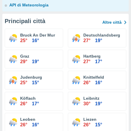
API di Meteorologia
Principali città
Altre città
Bruck An Der Mur
Deutschlandsberg
25°
16°
27°
19°
Graz
Hartberg
29°
19°
27°
17°
Judenburg
Knittelfeld
25°
15°
26°
16°
Köflach
Leibnitz
26°
17°
30°
19°
Leoben
Liezen
26°
16°
26°
15°