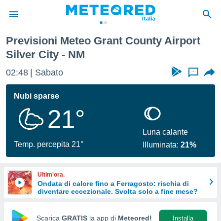
r City
Previsioni Meteo Grant County Airport
tiva
Silver City - NM
rivacy
ti di
02:49
Sabato
...
net
net)
Nubi sparse
i
 da
21°
nisti per
 che le
Luna calante
ioni
Temp. percepita 21°
iano di
Illuminata:
21%
È
 a
Ultim'ora.
ito Web
Ondata di calore fino a Ferragosto: rischia di
do le
diventare eccezionale. Svolta solo a fine mese?
opzioni:
Scarica
GRATIS
la app di
Meteored!
Installa
 i