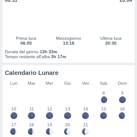
06:31
20:04
 profili
lezione
cità
izzata,
fili per
izzazione
Prima luce
Mezzogiorno
Ultima luce
06:05
13:18
20:30
nuti,
 profili
Durata del giorno
13h 33m
lezione
Tempo restante all'alba
3h 17m
uti
zzati,
Calendario Lunare
 le
ni degli
Lun
Mar
Mer
Gio
Ven
Sab
Dom
 misurare
zioni dei
8
9
,
ere il
10
11
12
13
14
15
16
so
he o la
17
18
19
20
21
ione di
enienti
diverse,