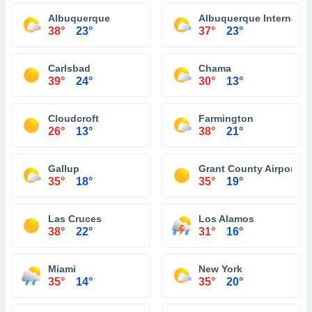
Albuquerque
Albuquerque Internation
38°
23°
37°
23°
Carlsbad
Chama
39°
24°
30°
13°
Cloudcroft
Farmington
26°
13°
38°
21°
Gallup
Grant County Airport Sil
35°
18°
35°
19°
Las Cruces
Los Alamos
38°
22°
31°
16°
Miami
New York
35°
14°
35°
20°