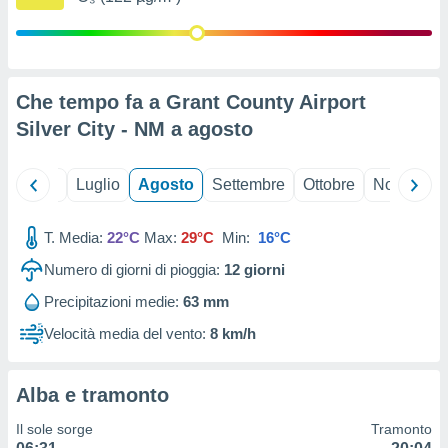
ioni
" o
tra
sui cookie
o sito
Che tempo fa a Grant County Airport
Silver City - NM a
agosto
nostri
mo il
te
Giugno
Luglio
Agosto
Settembre
Ottobre
Novembre
ento dei
T. Media:
22°C
Max:
29°C
Min:
16°C
re
ioni su
Numero di giorni di pioggia:
12
giorni
vo e/o
Precipitazioni medie:
63 mm
i,
 dati
Velocità media del vento:
8 km/h
er la
 della
à, creare
Alba e tramonto
r la
à
Il sole sorge
Tramonto
izzata,