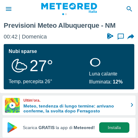
Previsioni Meteo Albuquerque - NM
tiva
rivacy
00:42
Domenica
...
ti di
net
Nubi sparse
net)
27°
i
 da
nisti per
Luna calante
 che le
Temp. percepita 26°
Illuminata:
12%
ioni
iano di
È
Ultim'ora.
Meteo, tendenza di lungo termine: arrivano
 a
conferme, la svolta dopo Ferragosto
ito Web
do le
opzioni:
Scarica
GRATIS
la app di
Meteored!
Installa
 i