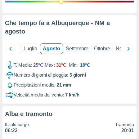
ioni
" o
tra
sui cookie
o sito
Che tempo fa a Albuquerque - NM a
agosto
nostri
Giugno
Luglio
Agosto
Settembre
Ottobre
Novembre
mo il
te
ento dei
T. Media:
25°C
Max:
31°C
Min:
18°C
Numero di giorni di pioggia:
5
giorni
re
ioni su
Precipitazioni medie:
21 mm
vo e/o
Velocità media del vento:
7 km/h
i,
 dati
er la
 della
Alba e tramonto
à, creare
r la
Il sole sorge
Tramonto
à
06:22
20:01
izzata,