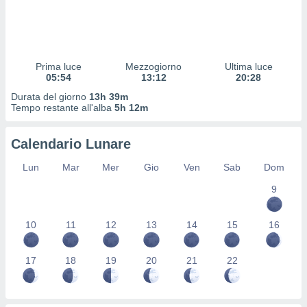
 profili
lezione
cità
izzata,
fili per
Prima luce
Mezzogiorno
Ultima luce
05:54
13:12
20:28
izzazione
Durata del giorno
13h 39m
nuti,
Tempo restante all'alba
5h 12m
 profili
lezione
uti
Calendario Lunare
zzati,
 le
Lun
Mar
Mer
Gio
Ven
Sab
Dom
ni degli
 misurare
9
zioni dei
,
10
11
12
13
14
15
16
ere il
so
17
18
19
20
21
22
he o la
ione di
enienti
diverse,