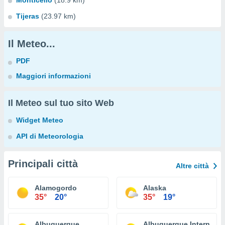
Monticello
(18.9 km)
Tijeras
(23.97 km)
Il Meteo...
PDF
Maggiori informazioni
Il Meteo sul tuo sito Web
Widget Meteo
API di Meteorologia
Principali città
Altre città
Alamogordo
Alaska
35°
20°
35°
19°
Albuquerque
Albuquerque Internation