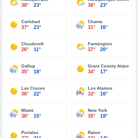
38°
23°
36°
23°
Carlsbad
Chama
37°
23°
31°
16°
Cloudcroft
Farmington
26°
11°
37°
20°
Gallup
Grant County Airport Sil
35°
18°
34°
17°
Las Cruces
Los Alamos
36°
22°
32°
16°
Miami
New York
36°
15°
35°
19°
Portales
Raton