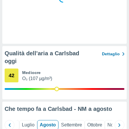
 e
ati
 quali la
a su
ito web,
IP e
tori di
Alcuni
ro
Qualità dell'aria a Carlsbad
Dettaglio
 tuoi dati
oggi
 sulla
un
e
Mediocre
42
, al quale
O₃ (107 µg/m³)
rti. Per
puoi
il tuo
o o
l
Che tempo fa a Carlsbad - NM a
agosto
nto dei
ualsiasi
 facendo
Giugno
Luglio
Agosto
Settembre
Ottobre
Novembre