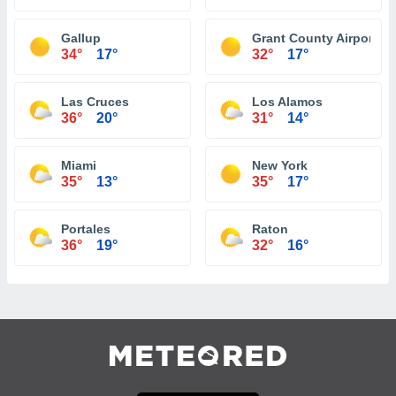
Gallup
Grant County Airport Sil
34°
17°
32°
17°
Las Cruces
Los Alamos
36°
20°
31°
14°
Miami
New York
35°
13°
35°
17°
Portales
Raton
36°
19°
32°
16°