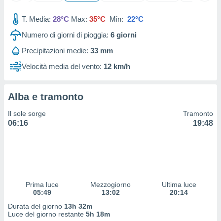
ioni
" o
tra
T. Media:
28°C
Max:
35°C
Min:
22°C
sui cookie
o sito
Numero di giorni di pioggia:
6
giorni
Precipitazioni medie:
33 mm
nostri
Velocità media del vento:
12 km/h
mo il
te
Alba e tramonto
ento dei
Il sole sorge
Tramonto
re
06:16
19:48
ioni su
vo e/o
i,
 dati
er la
 della
Prima luce
Mezzogiorno
Ultima luce
à, creare
05:49
13:02
20:14
r la
Durata del giorno
13h 32m
à
Luce del giorno restante
5h 18m
izzata,