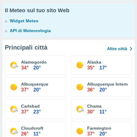
Il Meteo sul tuo sito Web
Widget Meteo
API di Meteorologia
Principali città
Altre città
Alamogordo
Alaska
34°
20°
35°
17°
Albuquerque
Albuquerque Internation
37°
20°
36°
20°
Carlsbad
Chama
37°
23°
30°
11°
Cloudcroft
Farmington
26°
11°
37°
20°