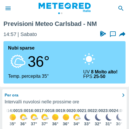
Previsioni Meteo Carlsbad - NM
tiva
rivacy
14:57
Sabato
...
ti di
net
Nubi sparse
net)
36°
i
 da
nisti per
UV
8 Molto alto!
 che le
Temp. percepita 35°
FPS
25-50
ioni
iano di
È
Per ora
 a
Intervalli nuvolosi nelle prossime ore
ito Web
3:00
14:00
15:00
16:00
17:00
18:00
19:00
20:00
21:00
22:00
23:00
24:00
do le
opzioni:
34°
35°
36°
37°
37°
36°
36°
34°
33°
32°
31°
30°
 i