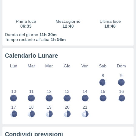
 profili
lezione
cità
izzata,
Prima luce
Mezzogiorno
Ultima luce
fili per
06:33
12:40
18:48
Durata del giorno
11h 30m
izzazione
Tempo restante all'alba
1h 56m
nuti,
 profili
Calendario Lunare
lezione
uti
Lun
Mar
Mer
Gio
Ven
Sab
Dom
zzati,
 le
8
9
ni degli
 misurare
zioni dei
10
11
12
13
14
15
16
,
ere il
17
18
19
20
21
so
he o la
ione di
enienti
Condividi previsioni
diverse,