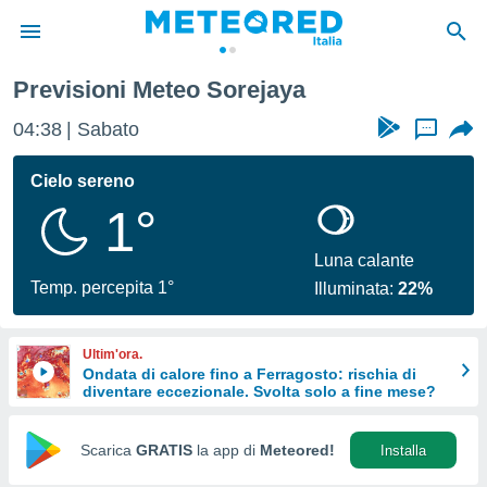
Previsioni Meteo Sorejaya
tiva
rivacy
04:38
Sabato
...
ti di
net
Cielo sereno
net)
1°
i
 da
nisti per
Luna calante
 che le
Temp. percepita 1°
Illuminata:
22%
ioni
iano di
È
Ultim'ora.
Ondata di calore fino a Ferragosto: rischia di
 a
diventare eccezionale. Svolta solo a fine mese?
ito Web
do le
opzioni:
Scarica
GRATIS
la app di
Meteored!
Installa
 i