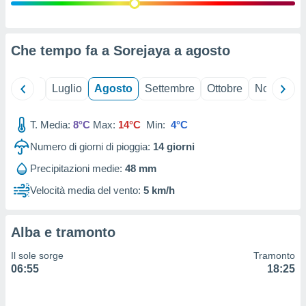
ioni
" o
tra
sui cookie
o sito
Che tempo fa a Sorejaya a
agosto
nostri
Giugno
Luglio
Agosto
Settembre
Ottobre
Novembre
mo il
T. Media:
8°C
Max:
14°C
Min:
4°C
te
ento dei
Numero di giorni di pioggia:
14
giorni
Precipitazioni medie:
48 mm
re
ioni su
Velocità media del vento:
5 km/h
vo e/o
i,
 dati
Alba e tramonto
er la
 della
Il sole sorge
Tramonto
à, creare
06:55
18:25
r la
à
izzata,