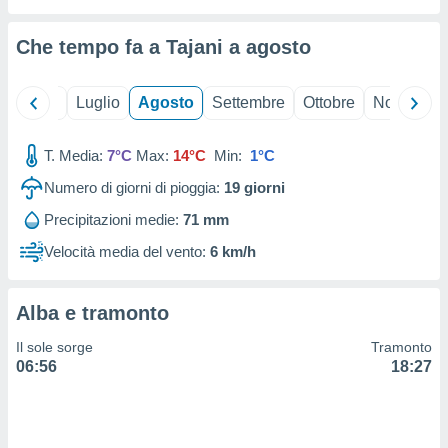
ioni
" o
tra
Che tempo fa a Tajani a
agosto
sui cookie
o sito
Giugno
Luglio
Agosto
Settembre
Ottobre
Novembre
nostri
T. Media:
7°C
Max:
14°C
Min:
1°C
mo il
te
Numero di giorni di pioggia:
19
giorni
ento dei
Precipitazioni medie:
71 mm
re
Velocità media del vento:
6 km/h
ioni su
vo e/o
i,
Alba e tramonto
 dati
er la
Il sole sorge
Tramonto
 della
06:56
18:27
à, creare
r la
à
izzata,