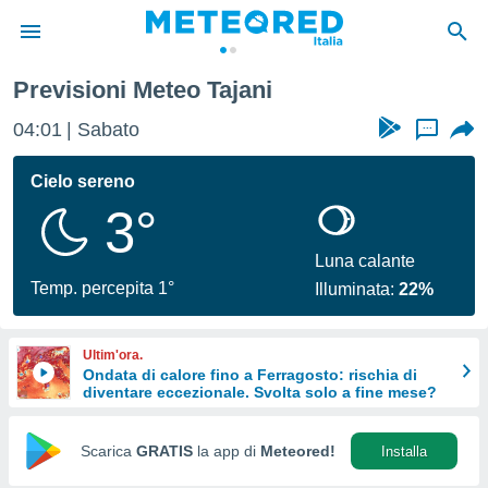
Previsioni Meteo Tajani
tiva
rivacy
04:01
Sabato
...
ti di
net
Cielo sereno
net)
3°
i
 da
nisti per
Luna calante
 che le
Temp. percepita 1°
Illuminata:
22%
ioni
iano di
È
Ultim'ora.
Ondata di calore fino a Ferragosto: rischia di
 a
diventare eccezionale. Svolta solo a fine mese?
ito Web
do le
opzioni:
Scarica
GRATIS
la app di
Meteored!
Installa
 i