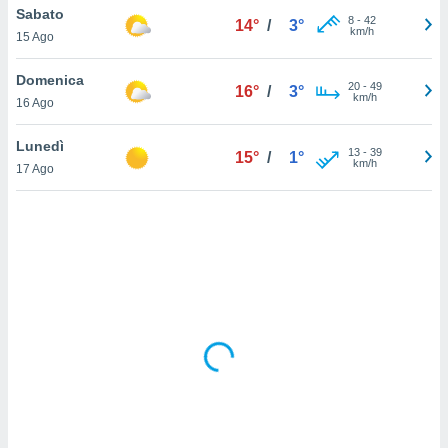
Sabato
8
-
42
14°
/
3°
km/h
sui cookie
15 Ago
e il tuo
 in
Domenica
20
-
49
16°
/
3°
km/h
16 Ago
o
 il
Lunedì
13
-
39
15°
/
1°
km/h
azioni
17 Ago
kie
re
le a piè
 del
to web.
ATIVA,
e
gie
i cookie
ccetti
zione dei