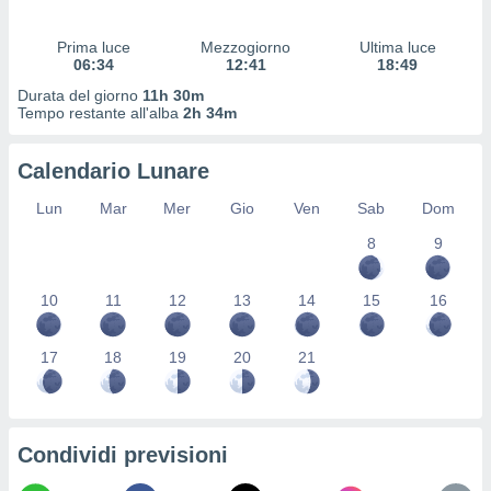
 profili
lezione
Prima luce
Mezzogiorno
Ultima luce
cità
06:34
12:41
18:49
izzata,
fili per
Durata del giorno
11h 30m
Tempo restante all'alba
2h 34m
izzazione
nuti,
Calendario Lunare
 profili
lezione
Lun
Mar
Mer
Gio
Ven
Sab
Dom
uti
zzati,
8
9
 le
ni degli
10
11
12
13
14
15
16
 misurare
zioni dei
,
17
18
19
20
21
ere il
so
he o la
ione di
Condividi previsioni
enienti
diverse,