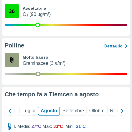
ioni
" o
Accettabile
tra
36
O₃ (90 µg/m³)
sui cookie
o sito
nostri
Polline
Dettaglio
mo il
te
Molto basso
ento dei
Graminacee (3 #/m³)
re
ioni su
vo e/o
i,
Che tempo fa a Tlemcen a
agosto
 dati
er la
 della
Giugno
Luglio
Agosto
Settembre
Ottobre
Novembre
à, creare
r la
à
T. Media:
27°C
Max:
33°C
Min:
21°C
izzata,