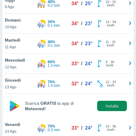
40%
a", è
10
-
31
34°
/
25°
0.2 mm
km/h
9 Ago
al sito
ettando
Domani
30%
13
-
34
34°
/
23°
zione di
0.1 mm
km/h
10 Ago
okie,
dei nostri
Martedì
40%
11
-
31
che ci
34°
/
23°
0.1 mm
km/h
11 Ago
no di
 e
e il
Mercoledì
60%
5
-
30
33°
/
24°
amento
1.3 mm
km/h
12 Ago
 Web,
i
Giovedi
70%
12
-
33
re un
32°
/
24°
1.4 mm
km/h
13 Ago
pecifico
arti la
à o
Scarica
GRATIS
la app di
i
Installa
Meteored!
zzati
 di esso.
sultare
Venerdì
70%
13
-
36
33°
/
24°
0.3 mm
km/h
14 Ago
oni nella