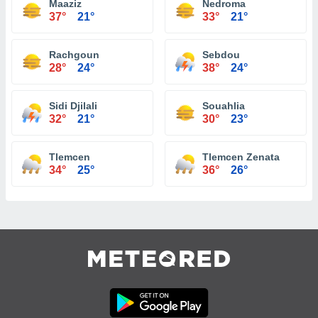
Maaziz
Nedroma
37°
21°
33°
21°
Rachgoun
Sebdou
28°
24°
38°
24°
Sidi Djilali
Souahlia
32°
21°
30°
23°
Tlemcen
Tlemcen Zenata
34°
25°
36°
26°