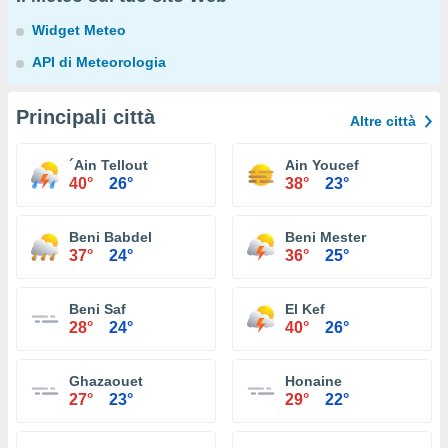
Widget Meteo
API di Meteorologia
Principali città
Altre città
´Ain Tellout
Ain Youcef
40°
26°
38°
23°
Beni Babdel
Beni Mester
37°
24°
36°
25°
Beni Saf
El Kef
28°
24°
40°
26°
Ghazaouet
Honaine
27°
23°
29°
22°