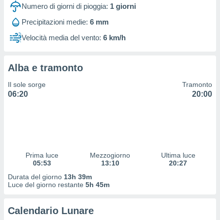
 profili
Numero di giorni di pioggia:
1
giorni
lezione
Precipitazioni medie:
6 mm
cità
izzata,
Velocità media del vento:
6 km/h
fili per
izzazione
Alba e tramonto
nuti,
 profili
Il sole sorge
Tramonto
lezione
06:20
20:00
uti
zzati,
 le
ni degli
 misurare
zioni dei
,
Prima luce
Mezzogiorno
Ultima luce
05:53
13:10
20:27
ere il
Durata del giorno
13h 39m
so
Luce del giorno restante
5h 45m
he o la
ione di
Calendario Lunare
enienti
diverse,