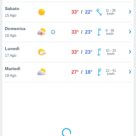
Sabato
sui cookie
11
-
35
33°
/
22°
km/h
15 Ago
e il tuo
 in
Domenica
8
-
36
33°
/
23°
o
km/h
16 Ago
 il
Lunedì
azioni
10
-
32
33°
/
23°
km/h
17 Ago
kie
re
le a piè
Martedì
12
-
41
27°
/
18°
 del
km/h
18 Ago
to web.
ATIVA,
e
gie
i cookie
ccetti
zione dei