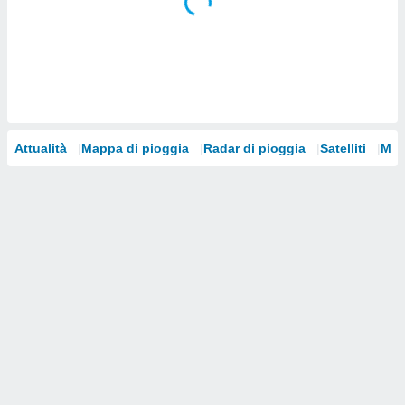
i nostri
artner
Attualità
Mappa di pioggia
Radar di pioggia
Satelliti
Mod