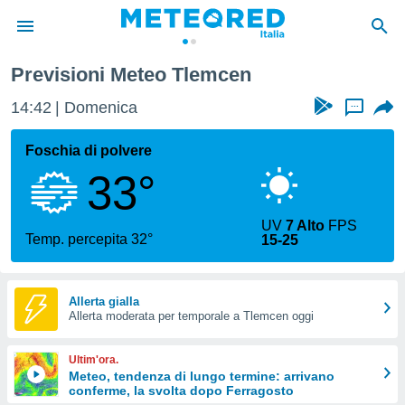
Previsioni Meteo Tlemcen
tiva
rivacy
14:42
Domenica
...
ti di
net
Foschia di polvere
net)
33°
i
 da
nisti per
UV
7 Alto
FPS
 che le
Temp. percepita 32°
15-25
ioni
iano di
È
Allerta gialla
 a
Allerta moderata per temporale a Tlemcen oggi
ito Web
do le
Ultim'ora.
opzioni:
Meteo, tendenza di lungo termine: arrivano
conferme, la svolta dopo Ferragosto
 i