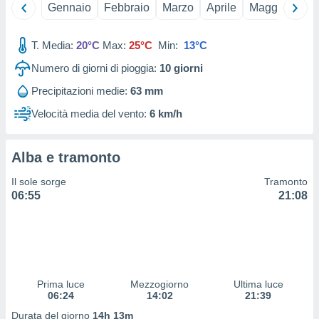
 e
Gennaio
Febbraio
Marzo
Aprile
Maggio
Giu
ati
 quali la
a su
T. Media:
20°C
Max:
25°C
Min:
13°C
ito web,
Numero di giorni di pioggia:
10
giorni
IP e
tori di
Precipitazioni medie:
63 mm
Alcuni
Velocità media del vento:
6 km/h
ro
 tuoi dati
 sulla
Alba e tramonto
un
e
Il sole sorge
Tramonto
, al quale
06:55
21:08
rti. Per
puoi
il tuo
o o
l
nto dei
Prima luce
Mezzogiorno
Ultima luce
ualsiasi
06:24
14:02
21:39
 facendo
Durata del giorno
14h 13m