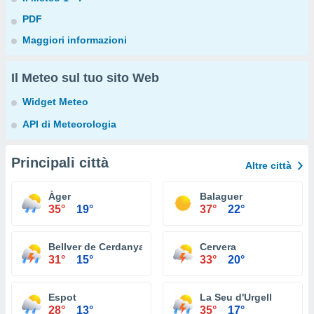
PDF
Maggiori informazioni
Il Meteo sul tuo sito Web
Widget Meteo
API di Meteorologia
Principali città
Altre città
Àger
Balaguer
35°
19°
37°
22°
Bellver de Cerdanya
Cervera
31°
15°
33°
20°
Espot
La Seu d'Urgell
28°
13°
35°
17°