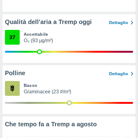
ioni
e
à non
izzata.
Qualità dell'aria a Tremp oggi
Dettaglio
utare
zione dei
Accettabile
37
O₃ (93 µg/m³)
 al
ito Web
questo
ento
 il
Polline
Dettaglio
Basso
o
Graminacee (23 #/m³)
, noi e i
rtner
mo
tori
o
Che tempo fa a Tremp a
agosto
e simili
viare,