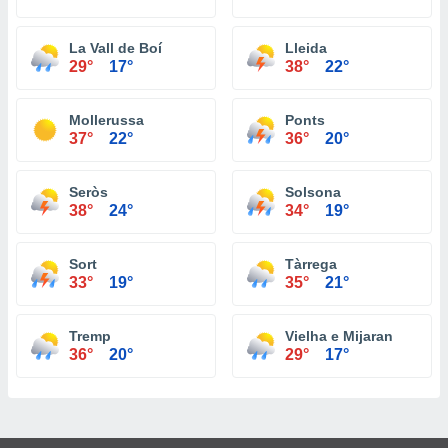
La Vall de Boí
Lleida
29°
17°
38°
22°
Mollerussa
Ponts
37°
22°
36°
20°
Seròs
Solsona
38°
24°
34°
19°
Sort
Tàrrega
33°
19°
35°
21°
Tremp
Vielha e Mijaran
36°
20°
29°
17°