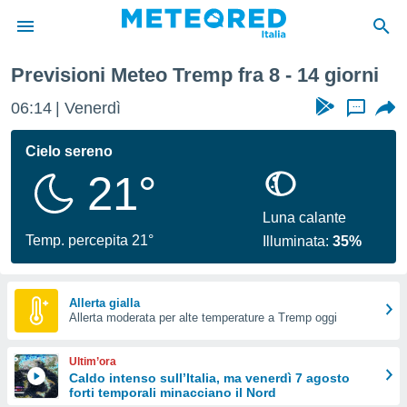
Prossima Settimana
Previsioni Meteo Tremp fra 8 - 14 giorni
tiva
rivacy
06:14
Venerdì
...
ti di
net
Cielo sereno
net)
21°
i
 da
nisti per
Luna calante
 che le
Temp. percepita 21°
Illuminata:
35%
ioni
iano di
È
Allerta gialla
 a
Allerta moderata per alte temperature a Tremp oggi
ito Web
do le
Ultim’ora
opzioni:
Caldo intenso sull’Italia, ma venerdì 7 agosto
forti temporali minacciano il Nord
 i