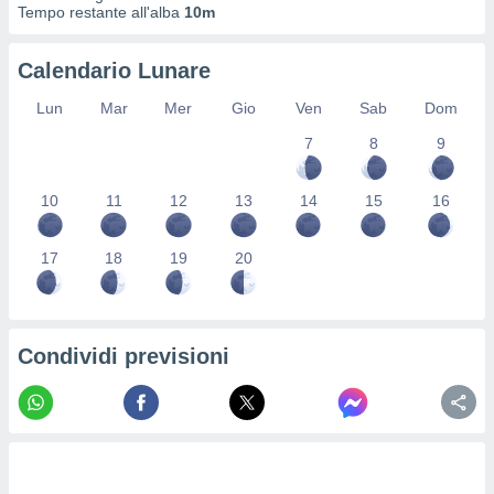
Tempo restante all'alba
10m
ioni
" o
tra
sui cookie
Calendario Lunare
o sito
Lun
Mar
Mer
Gio
Ven
Sab
Dom
nostri
7
8
9
mo il
10
11
12
13
14
15
16
te
ento dei
17
18
19
20
re
ioni su
vo e/o
i,
Condividi previsioni
 dati
er la
 della
à, creare
r la
à
izzata,