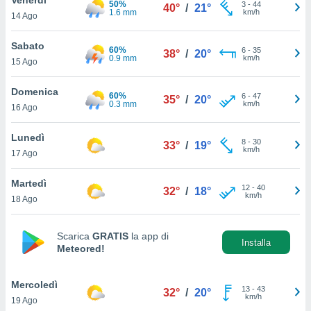
50%
a", è
3
-
44
40°
/
21°
1.6 mm
km/h
14 Ago
al sito
ettando
Sabato
60%
6
-
35
38°
/
20°
zione di
0.9 mm
km/h
15 Ago
okie,
dei nostri
Domenica
60%
6
-
47
che ci
35°
/
20°
0.3 mm
km/h
16 Ago
no di
 e
e il
Lunedì
8
-
30
33°
/
19°
amento
km/h
17 Ago
 Web,
i
Martedì
12
-
40
re un
32°
/
18°
km/h
18 Ago
pecifico
arti la
à o
Scarica
GRATIS
la app di
i
Installa
Meteored!
zzati
 di esso.
sultare
Mercoledì
13
-
43
32°
/
20°
km/h
19 Ago
oni nella