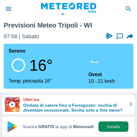
Previsioni Meteo Tripoli - WI
tiva
rivacy
07:58
Sabato
...
ti di
net
Sereno
net)
16°
i
 da
nisti per
Ovest
 che le
Temp. percepita 16°
10
21 km/h
ioni
iano di
È
Ultim'ora.
Ondata di calore fino a Ferragosto: rischia di
 a
diventare eccezionale. Svolta solo a fine mese?
ito Web
do le
opzioni:
Scarica
GRATIS
la app di
Meteored!
Installa
 i