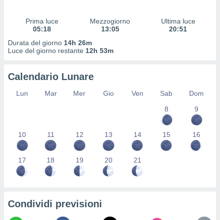
 profili
lezione
Prima luce
Mezzogiorno
Ultima luce
cità
05:18
13:05
20:51
izzata,
fili per
Durata del giorno
14h 26m
Luce del giorno restante
12h 53m
izzazione
nuti,
Calendario Lunare
 profili
lezione
Lun
Mar
Mer
Gio
Ven
Sab
Dom
uti
zzati,
8
9
 le
ni degli
10
11
12
13
14
15
16
 misurare
zioni dei
,
17
18
19
20
21
ere il
so
he o la
ione di
Condividi previsioni
enienti
diverse,