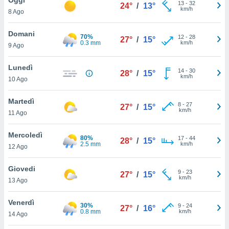
a", è
13
-
32
24°
/
13°
km/h
8 Ago
al sito
ettando
Domani
70%
12
-
28
27°
/
15°
zione di
0.3 mm
km/h
9 Ago
okie,
dei nostri
Lunedì
14
-
30
che ci
28°
/
15°
km/h
10 Ago
no di
 e
e il
Martedì
8
-
27
27°
/
15°
amento
km/h
11 Ago
 Web,
i
Mercoledì
80%
17
-
44
re un
28°
/
15°
2.5 mm
km/h
12 Ago
pecifico
arti la
Giovedi
à o
9
-
23
27°
/
15°
km/h
i
13 Ago
zzati
 di esso.
Venerdì
30%
9
-
24
sultare
27°
/
16°
0.8 mm
km/h
14 Ago
oni nella