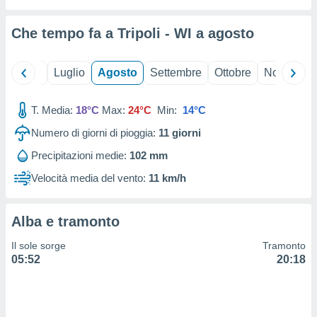
ioni
" o
tra
Che tempo fa a Tripoli - WI a
agosto
sui cookie
o sito
Giugno
Luglio
Agosto
Settembre
Ottobre
Novembre
nostri
T. Media:
18°C
Max:
24°C
Min:
14°C
mo il
te
Numero di giorni di pioggia:
11
giorni
ento dei
Precipitazioni medie:
102 mm
re
Velocità media del vento:
11 km/h
ioni su
vo e/o
i,
Alba e tramonto
 dati
er la
Il sole sorge
Tramonto
 della
05:52
20:18
à, creare
r la
à
izzata,