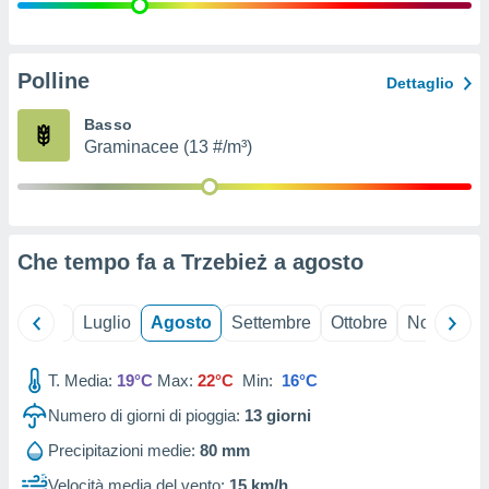
ioni
" o
tra
sui cookie
o sito
Polline
Dettaglio
Basso
nostri
Graminacee (13 #/m³)
mo il
te
ento dei
Che tempo fa a Trzebież a
agosto
re
ioni su
vo e/o
Giugno
Luglio
Agosto
Settembre
Ottobre
Novembre
i,
 dati
er la
T. Media:
19°C
Max:
22°C
Min:
16°C
 della
Numero di giorni di pioggia:
13
giorni
à, creare
r la
Precipitazioni medie:
80 mm
à
izzata,
Velocità media del vento:
15 km/h