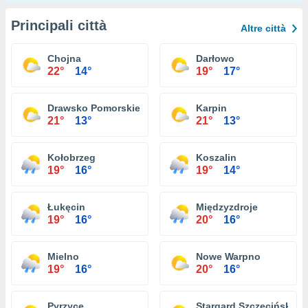
Principali città
Altre città
Chojna
Darłowo
22°
14°
19°
17°
Drawsko Pomorskie
Karpin
21°
13°
21°
13°
Kołobrzeg
Koszalin
19°
16°
19°
14°
Łukęcin
Międzyzdroje
19°
16°
20°
16°
Mielno
Nowe Warpno
19°
16°
20°
16°
Pyrzyce
Stargard Szczeciński