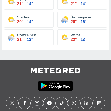
21°
14°
21°
14°
Stettino
Świnoujście
20°
14°
20°
16°
Szczecinek
Wałcz
21°
13°
22°
13°