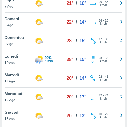
a", è
20
-
36
21°
/
16°
km/h
7 Ago
al sito
ettando
Domani
14
-
23
22°
/
14°
zione di
km/h
8 Ago
okie,
dei nostri
Domenica
17
-
30
che ci
28°
/
15°
km/h
9 Ago
no di
 e
e il
Lunedì
80%
28
-
58
28°
/
15°
amento
4 mm
km/h
10 Ago
 Web,
i
Martedì
22
-
41
re un
20°
/
14°
km/h
11 Ago
pecifico
arti la
Mercoledì
à o
12
-
24
20°
/
13°
km/h
i
12 Ago
zzati
 di esso.
Giovedi
10
-
22
sultare
26°
/
13°
km/h
13 Ago
oni nella