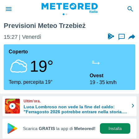
Previsioni Meteo Trzebież
tiva
rivacy
15:27
Venerdì
...
ti di
net
Coperto
net)
19°
i
 da
nisti per
Ovest
 che le
Temp. percepita 19°
19
35 km/h
ioni
iano di
È
Ultim'ora.
Luca Lombroso non vede la fine del caldo:
 a
"Ferragosto 2026 potrebbe entrare nella storia.
ito Web
Ecco perché."
do le
opzioni:
Scarica
GRATIS
la app di
Meteored!
Installa
 i