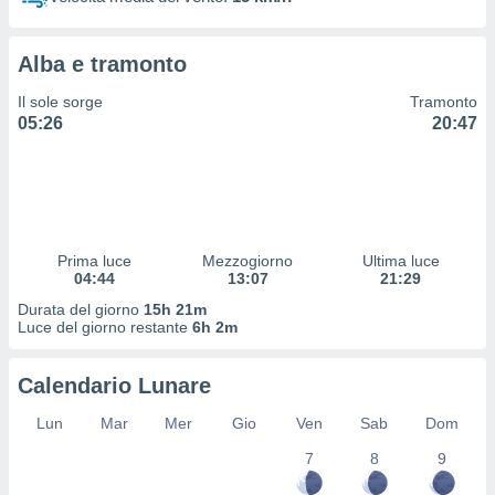
 profili
lezione
cità
Alba e tramonto
izzata,
fili per
Il sole sorge
Tramonto
05:26
20:47
izzazione
nuti,
 profili
lezione
uti
zzati,
Prima luce
Mezzogiorno
Ultima luce
 le
04:44
13:07
21:29
ni degli
 misurare
Durata del giorno
15h 21m
zioni dei
Luce del giorno restante
6h 2m
,
ere il
Calendario Lunare
so
Lun
Mar
Mer
Gio
Ven
Sab
Dom
he o la
ione di
7
8
9
enienti
diverse,