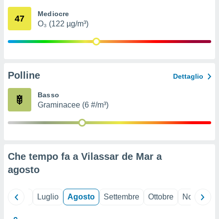
ioni
" o
Mediocre
tra
47
O₃ (122 µg/m³)
sui cookie
o sito
nostri
Polline
Dettaglio
mo il
te
Basso
ento dei
Graminacee (6 #/m³)
re
ioni su
vo e/o
i,
Che tempo fa a Vilassar de Mar a
 dati
er la
agosto
 della
à, creare
r la
Giugno
Luglio
Agosto
Settembre
Ottobre
Novembre
à
izzata,