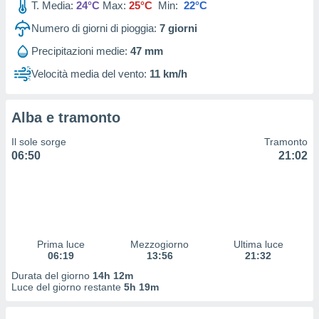
T. Media:
24°C
Max:
25°C
Min:
22°C
 profili
lezione
Numero di giorni di pioggia:
7
giorni
cità
izzata,
Precipitazioni medie:
47 mm
fili per
Velocità media del vento:
11 km/h
izzazione
nuti,
 profili
Alba e tramonto
lezione
Il sole sorge
Tramonto
uti
06:50
21:02
zzati,
 le
ni degli
 misurare
zioni dei
,
ere il
Prima luce
Mezzogiorno
Ultima luce
06:19
13:56
21:32
so
Durata del giorno
14h 12m
he o la
Luce del giorno restante
5h 19m
ione di
enienti
diverse,