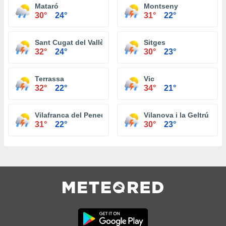
Mataró
Montseny
30°
24°
31°
22°
Sant Cugat del Vallès
Sitges
32°
24°
30°
23°
Terrassa
Vic
32°
22°
34°
21°
Vilafranca del Penedès
Vilanova i la Geltrú
31°
22°
30°
23°