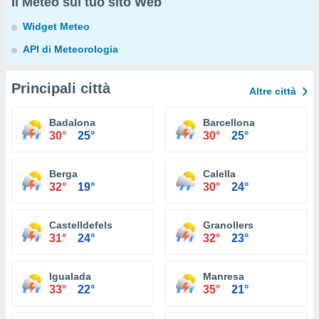
Il Meteo sul tuo sito Web
Widget Meteo
API di Meteorologia
Principali città
Altre città
Badalona
Barcellona
30°
25°
30°
25°
Berga
Calella
32°
19°
30°
24°
Castelldefels
Granollers
31°
24°
32°
23°
Igualada
Manresa
33°
22°
35°
21°