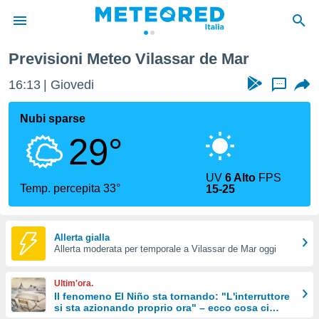
sar de Mar
Previsioni Meteo Vilassar de Mar
tiva
rivacy
16:13
Giovedi
...
ti di
net
Nubi sparse
net)
29°
i
 da
nisti per
UV
6 Alto
FPS
 che le
Temp. percepita 33°
15-25
ioni
iano di
È
Allerta gialla
 a
Allerta moderata per temporale a Vilassar de Mar oggi
ito Web
do le
Ultim'ora.
opzioni:
Il fenomeno El Niño sta tornando: "L'interruttore
si sta azionando proprio ora" – ecco cosa ci
 i