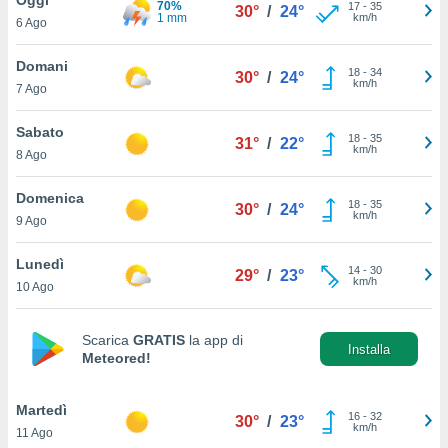
70%
a", è
17
-
35
30°
/
24°
1 mm
km/h
6 Ago
al sito
ettando
Domani
18
-
34
30°
/
24°
zione di
km/h
7 Ago
okie,
dei nostri
Sabato
18
-
35
che ci
31°
/
22°
km/h
8 Ago
no di
 e
e il
Domenica
18
-
35
30°
/
24°
amento
km/h
9 Ago
 Web,
i
Lunedì
14
-
30
re un
29°
/
23°
km/h
10 Ago
pecifico
arti la
à o
Scarica
GRATIS
la app di
i
Installa
Meteored!
zzati
 di esso.
sultare
Martedì
16
-
32
30°
/
23°
km/h
11 Ago
oni nella