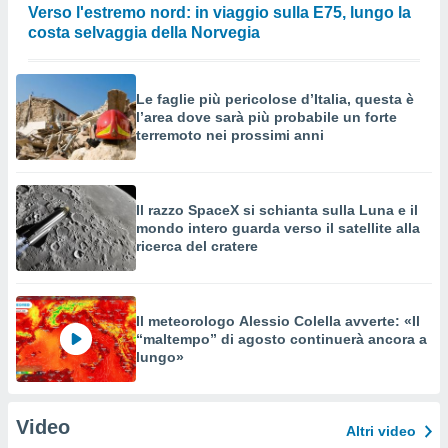
Verso l'estremo nord: in viaggio sulla E75, lungo la
costa selvaggia della Norvegia
Le faglie più pericolose d’Italia, questa è
l’area dove sarà più probabile un forte
terremoto nei prossimi anni
Il razzo SpaceX si schianta sulla Luna e il
mondo intero guarda verso il satellite alla
ricerca del cratere
Il meteorologo Alessio Colella avverte: «Il
“maltempo” di agosto continuerà ancora a
lungo»
Video
Altri video