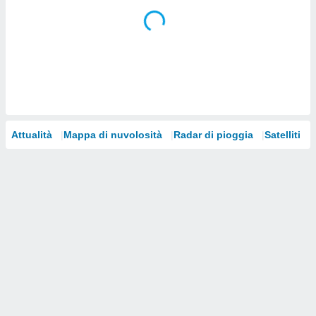
i nostri
artner
Attualità
Mappa di nuvolosità
Radar di pioggia
Satelliti