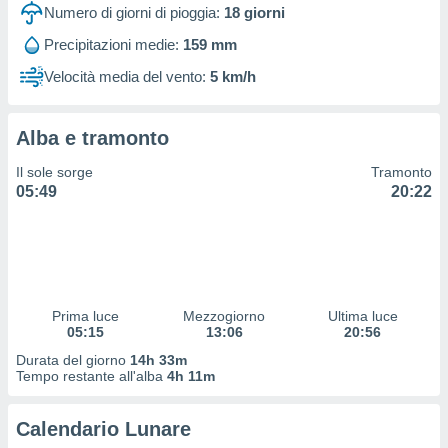
 profili
Numero di giorni di pioggia:
18
giorni
lezione
Precipitazioni medie:
159 mm
cità
izzata,
Velocità media del vento:
5 km/h
fili per
izzazione
Alba e tramonto
nuti,
 profili
Il sole sorge
Tramonto
lezione
05:49
20:22
uti
zzati,
 le
ni degli
 misurare
zioni dei
,
Prima luce
Mezzogiorno
Ultima luce
05:15
13:06
20:56
ere il
Durata del giorno
14h 33m
so
Tempo restante all'alba
4h 11m
he o la
ione di
Calendario Lunare
enienti
diverse,