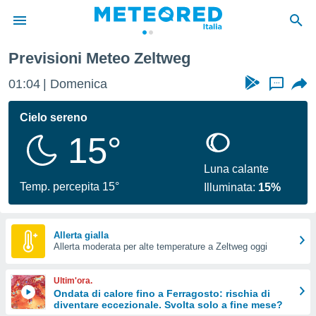
Previsioni Meteo Zeltweg
tiva
rivacy
01:04
Domenica
...
ti di
net
Cielo sereno
net)
15°
i
 da
nisti per
Luna calante
 che le
Temp. percepita 15°
Illuminata:
15%
ioni
iano di
È
Allerta gialla
 a
Allerta moderata per alte temperature a Zeltweg oggi
ito Web
do le
Ultim'ora.
opzioni:
Ondata di calore fino a Ferragosto: rischia di
diventare eccezionale. Svolta solo a fine mese?
 i