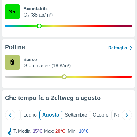
ioni
" o
Accettabile
tra
35
O₃ (88 µg/m³)
sui cookie
o sito
nostri
Polline
Dettaglio
mo il
te
Basso
ento dei
Graminacee (18 #/m³)
re
ioni su
vo e/o
i,
Che tempo fa a Zeltweg a
agosto
 dati
er la
 della
Giugno
Luglio
Agosto
Settembre
Ottobre
Novembre
à, creare
r la
à
T. Media:
15°C
Max:
20°C
Min:
10°C
izzata,