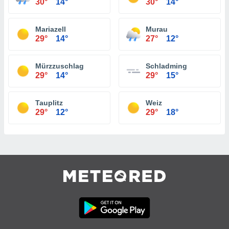
30°
14°
30°
14°
Mariazell
Murau
29°
14°
27°
12°
Mürzzuschlag
Schladming
29°
14°
29°
15°
Tauplitz
Weiz
29°
12°
29°
18°