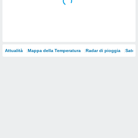
i nostri
artner
Attualità
Mappa della Temperatura
Radar di pioggia
Satelli