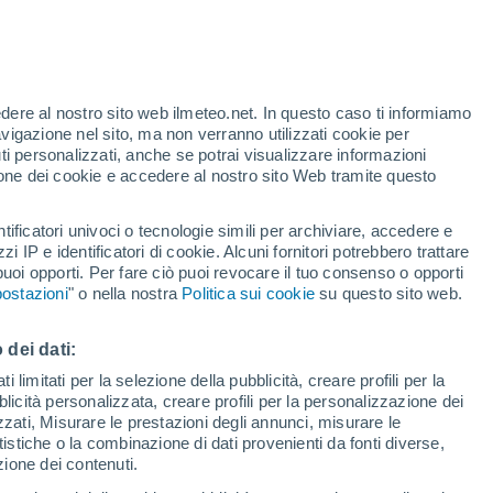
te
edere al nostro sito web ilmeteo.net. In questo caso ti informiamo
44%
avigazione nel sito, ma non verranno utilizzati cookie per
i personalizzati, anche se potrai visualizzare informazioni
azione dei cookie e accedere al nostro sito Web tramite questo
forti
tificatori univoci o tecnologie simili per archiviare, accedere e
zzi IP e identificatori di cookie. Alcuni fornitori potrebbero trattare
 puoi opporti. Per fare ciò puoi revocare il tuo consenso o opporti
di pioggia
Satelliti
Modelli
ostazioni
" o nella nostra
Politica sui cookie
su questo sito web.
 dei dati:
omenica
Lunedì
Martedì
Mercoledì
 limitati per la selezione della pubblicità, creare profili per la
bblicità personalizzata, creare profili per la personalizzazione dei
9 Ago
10 Ago
11 Ago
12 Ago
izzati, Misurare le prestazioni degli annunci, misurare le
istiche o la combinazione di dati provenienti da fonti diverse,
ezione dei contenuti.
80%
80%
70%