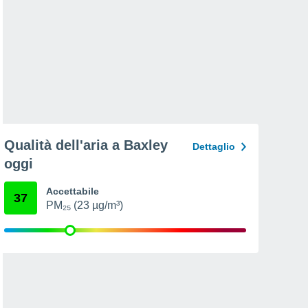
Qualità dell'aria a Baxley
Dettaglio
oggi
Accettabile
37
PM₂₅ (23 µg/m³)