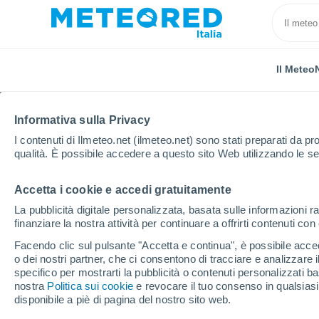
Il Meteo
Informativa sulla Privacy
I contenuti di Ilmeteo.net (ilmeteo.net) sono stati preparati da pro
qualità. È possibile accedere a questo sito Web utilizzando le se
Accetta i cookie e accedi gratuitamente
Home
Stati Uniti
Stato della Georgia
Baxley
La pubblicità digitale personalizzata, basata sulle informazioni ra
finanziare la nostra attività per continuare a offrirti contenuti co
Previsioni Meteo Baxle
Facendo clic sul pulsante "Accetta e continua", è possibile accede
o dei nostri partner, che ci consentono di tracciare e analizzare
22:42
Giovedi
specifico per mostrarti la pubblicità o contenuti personalizzati b
nostra
Politica sui cookie
e revocare il tuo consenso in qualsia
disponibile a piè di pagina del nostro sito web.
Nubi sparse