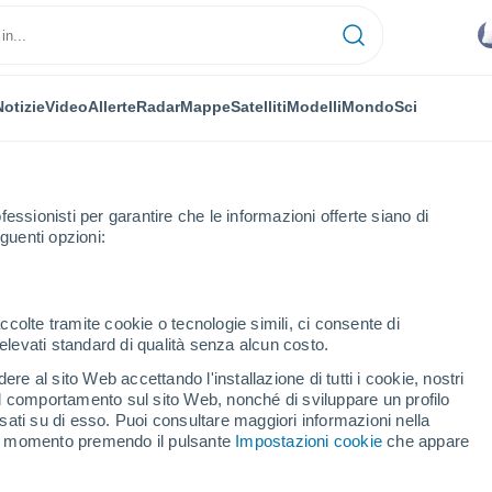
Notizie
Video
Allerte
Radar
Mappe
Satelliti
Modelli
Mondo
Sci
fessionisti per garantire che le informazioni offerte siano di
guenti opzioni:
ccolte tramite cookie o tecnologie simili, ci consente di
n elevati standard di qualità senza alcun costo.
y - GA
re al sito Web accettando l'installazione di tutti i cookie, nostri
 il comportamento sul sito Web, nonché di sviluppare un profilo
...
asati su di esso. Puoi consultare maggiori informazioni nella
si momento premendo il pulsante
Impostazioni cookie
che appare
Per ora
Si attendono banchi di nebbia
nelle prossime ore