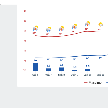
Grafici del tempo
45
40
35°
34°
35
33°
33°
32°
32°
30
25
23°
23°
22°
5.7
22°
22°
20
2.5
1.9
1.5
0.9
°C
Gio
6
Ven
7
Sab
8
Dom
9
Lun
10
Mar
11
Massimo