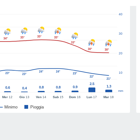
40
30
35°
35°
35°
34°
33°
30°
30°
20
24°
24°
10
23°
23°
23°
22°
21°
2.5
1.3
0.9
0.8
0.8
0.6
0.4
mm
Mer
12
Gio
13
Ven
14
Sab
15
Dom
16
Lun
17
Mar
18
Minimo
Pioggia