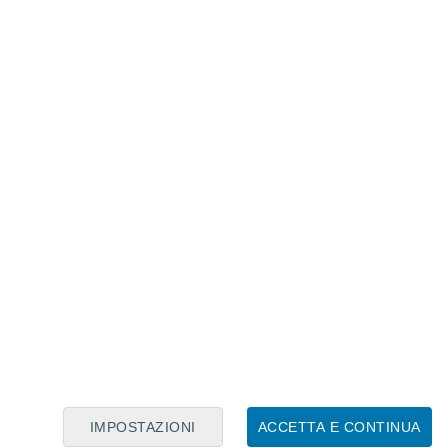
Calendario Lunare
Lun
Mar
Mer
Gio
Ven
Sab
Dom
6
7
8
9
10
11
12
13
14
15
16
17
18
19
IMPOSTAZIONI
ACCETTA E CONTINUA