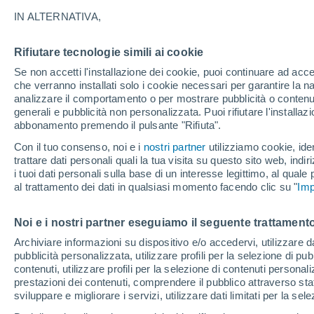
25°
IN ALTERNATIVA,
Rifiutare tecnologie simili ai cookie
Luna calan
Se non accetti l'installazione dei cookie, puoi continuare ad acc
Illuminata:
Temp. percepita 24°
che verranno installati solo i cookie necessari per garantire la n
analizzare il comportamento o per mostrare pubblicità o contenut
generali e pubblicità non personalizzata. Puoi rifiutare l'install
abbonamento premendo il pulsante "Rifiuta".
Ultim’ora
Caldo intenso sull’Italia, ma venerdì 7 agosto 
Con il tuo consenso, noi e i
nostri partner
utilizziamo cookie, iden
temporali minacciano il Nord
trattare dati personali quali la tua visita su questo sito web, indiri
i tuoi dati personali sulla base di un interesse legittimo, al quale
Il Meteo 1 - 7
Attualità
Mappa di nuvolosità
Radar 
al trattamento dei dati in qualsiasi momento facendo clic su "
Imp
Noi e i nostri partner eseguiamo il seguente trattamento
Domani
Sabato
D
Oggi
Archiviare informazioni su dispositivo e/o accedervi, utilizzare dati
pubblicità personalizzata, utilizzare profili per la selezione di pu
7 Ago
8 Ago
6 Ago
contenuti, utilizzare profili per la selezione di contenuti personal
prestazioni dei contenuti, comprendere il pubblico attraverso stat
sviluppare e migliorare i servizi, utilizzare dati limitati per la sel
70%
80%
90%