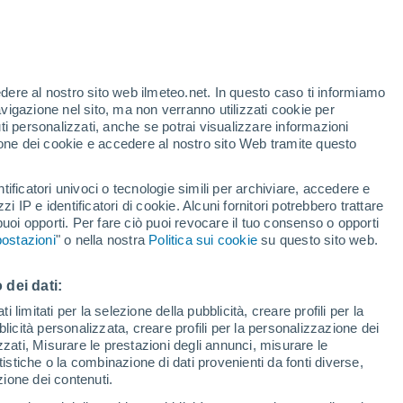
edere al nostro sito web ilmeteo.net. In questo caso ti informiamo
avigazione nel sito, ma non verranno utilizzati cookie per
i personalizzati, anche se potrai visualizzare informazioni
azione dei cookie e accedere al nostro sito Web tramite questo
tificatori univoci o tecnologie simili per archiviare, accedere e
e?
zzi IP e identificatori di cookie. Alcuni fornitori potrebbero trattare
 puoi opporti. Per fare ciò puoi revocare il tuo consenso o opporti
di pioggia
Satelliti
Modelli
ostazioni
" o nella nostra
Politica sui cookie
su questo sito web.
 dei dati:
Martedì
Mercoledì
Giovedi
Venerdì
 limitati per la selezione della pubblicità, creare profili per la
bblicità personalizzata, creare profili per la personalizzazione dei
11 Ago
12 Ago
13 Ago
14 Ago
izzati, Misurare le prestazioni degli annunci, misurare le
istiche o la combinazione di dati provenienti da fonti diverse,
ezione dei contenuti.