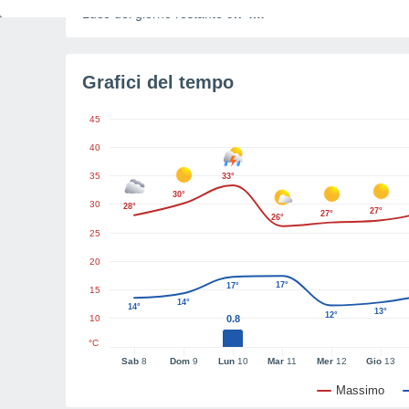
Luce del giorno restante
9h 4m
Grafici del tempo
45
40
35
33°
30°
30
28°
27°
27°
26°
25
20
17°
17°
15
14°
14°
13°
12°
10
0.8
°C
Sab
8
Dom
9
Lun
10
Mar
11
Mer
12
Gio
13
Massimo