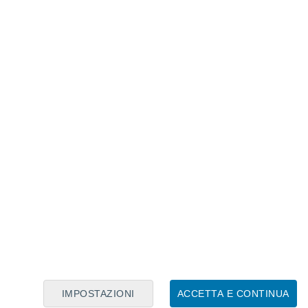
Calendario Lunare
Lun
Mar
Mer
Gio
Ven
Sab
Dom
8
9
10
11
12
13
14
15
16
17
18
19
20
21
IMPOSTAZIONI
ACCETTA E CONTINUA