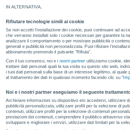
25°
IN ALTERNATIVA,
Rifiutare tecnologie simili ai cookie
UV
6 Alto
Se non accetti l'installazione dei cookie, puoi continuare ad acc
Temp. percepita 26°
FPS
15-25
che verranno installati solo i cookie necessari per garantire la n
analizzare il comportamento o per mostrare pubblicità o contenut
generali e pubblicità non personalizzata. Puoi rifiutare l'install
abbonamento premendo il pulsante "Rifiuta".
Ultim'ora.
Ondata di calore fino a Ferragosto: rischia di
Con il tuo consenso, noi e i
nostri partner
utilizziamo cookie, iden
diventare eccezionale. Svolta solo a fine mes
trattare dati personali quali la tua visita su questo sito web, indiri
i tuoi dati personali sulla base di un interesse legittimo, al quale
Il Meteo 1 - 7
Attualità
Mappa di nuvolosità
Radar 
al trattamento dei dati in qualsiasi momento facendo clic su "
Imp
Noi e i nostri partner eseguiamo il seguente trattamento
Domani
Lunedì
Oggi
Archiviare informazioni su dispositivo e/o accedervi, utilizzare dati
pubblicità personalizzata, utilizzare profili per la selezione di pu
9 Ago
10 Ago
8 Ago
contenuti, utilizzare profili per la selezione di contenuti personal
prestazioni dei contenuti, comprendere il pubblico attraverso stat
sviluppare e migliorare i servizi, utilizzare dati limitati per la sel
40%