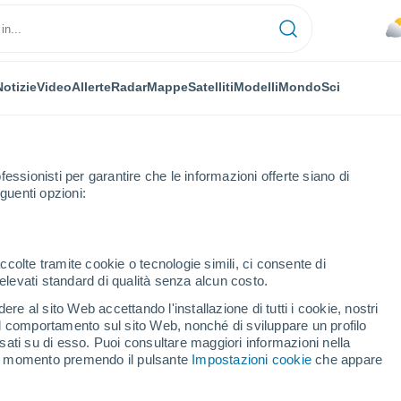
Notizie
Video
Allerte
Radar
Mappe
Satelliti
Modelli
Mondo
Sci
fessionisti per garantire che le informazioni offerte siano di
guenti opzioni:
ccolte tramite cookie o tecnologie simili, ci consente di
n elevati standard di qualità senza alcun costo.
c
re al sito Web accettando l'installazione di tutti i cookie, nostri
 il comportamento sul sito Web, nonché di sviluppare un profilo
...
asati su di esso. Puoi consultare maggiori informazioni nella
si momento premendo il pulsante
Impostazioni cookie
che appare
Per ora
Cielo nuvoloso nelle prossime
ore