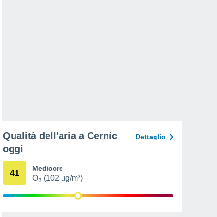
Qualità dell'aria a Cerníc
Dettaglio
oggi
Mediocre
41
O₃ (102 µg/m³)