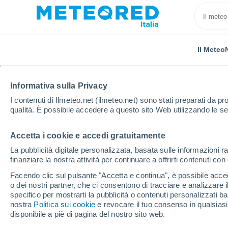
Il Meteo
Informativa sulla Privacy
I contenuti di Ilmeteo.net (ilmeteo.net) sono stati preparati da pro
qualità. È possibile accedere a questo sito Web utilizzando le se
Accetta i cookie e accedi gratuitamente
Home
Repubblica Ceca
Vysočina
Cerníc
La pubblicità digitale personalizzata, basata sulle informazioni ra
finanziare la nostra attività per continuare a offrirti contenuti co
Previsioni Meteo Cerní
Facendo clic sul pulsante "Accetta e continua", è possibile accede
o dei nostri partner, che ci consentono di tracciare e analizzare
11:59
Sabato
specifico per mostrarti la pubblicità o contenuti personalizzati b
nostra
Politica sui cookie
e revocare il tuo consenso in qualsia
disponibile a piè di pagina del nostro sito web.
Parzialmente nuvoloso