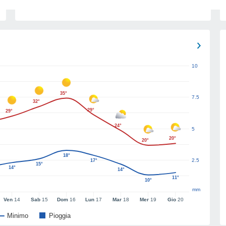
10
35°
7.5
32°
29°
29°
24°
5
20°
20°
18°
2.5
17°
15°
14°
14°
11°
10°
mm
Ven
14
Sab
15
Dom
16
Lun
17
Mar
18
Mer
19
Gio
20
Minimo
Pioggia