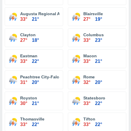
Augusta Regional Airport
Blairsville
33°
21°
27°
19°
Clayton
Columbus
27°
18°
33°
23°
Eastman
Macon
33°
22°
33°
21°
Peachtree City-Falcon Field Atlanta
Rome
31°
20°
32°
20°
Royston
Statesboro
30°
21°
33°
22°
Thomasville
Tifton
33°
22°
33°
22°