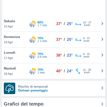
puoi
re ad
 al
ito web
Sabato
et. In
80%
10
-
27
37°
/
25°
1.7 mm
km/h
aso ti
15 Ago
mo che
installati
Domenica
70%
9
-
37
37°
/
25°
okie
1.1 mm
km/h
16 Ago
i per
 la
Lunedì
one nel
70%
9
-
31
38°
/
23°
0.6 mm
km/h
 non
17 Ago
utilizzati
er
Martedì
70%
11
-
30
40°
/
24°
e il
1 mm
km/h
18 Ago
amento o
rare
à o
Rischio di temporali
i
Domani pomeriggio
zzati,
 potrai
are
Grafici del tempo