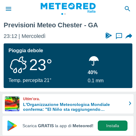
Previsioni Meteo Chester - GA
tiva
rivacy
23:12
Mercoledì
...
ti di
net
Pioggia debole
net)
23°
i
 da
nisti per
40%
 che le
Temp. percepita 21°
0.1 mm
ioni
iano di
È
Ultim'ora.
L'Organizzazione Meteorologica Mondiale
 a
conferma: "El Niño sta raggiungendo
ito Web
un'intensità mai vista da diversi anni"
do le
opzioni:
Scarica
GRATIS
la app di
Meteored!
Installa
 i