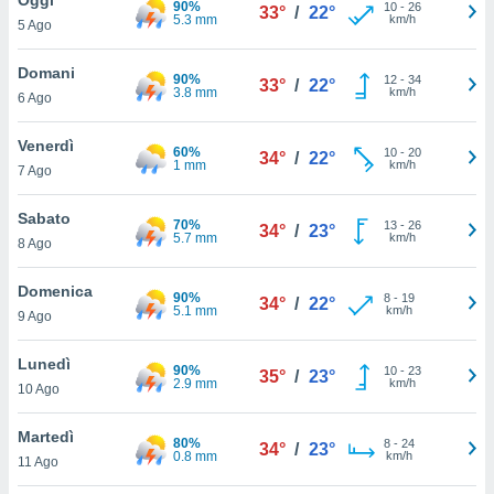
90%
a", è
10
-
26
33°
/
22°
5.3 mm
km/h
5 Ago
al sito
ettando
Domani
90%
12
-
34
33°
/
22°
zione di
3.8 mm
km/h
6 Ago
okie,
dei nostri
Venerdì
60%
10
-
20
che ci
34°
/
22°
1 mm
km/h
7 Ago
no di
 e
e il
Sabato
70%
13
-
26
34°
/
23°
amento
5.7 mm
km/h
8 Ago
 Web,
i
Domenica
90%
8
-
19
re un
34°
/
22°
5.1 mm
km/h
9 Ago
pecifico
arti la
Lunedì
à o
90%
10
-
23
35°
/
23°
2.9 mm
km/h
i
10 Ago
zzati
 di esso.
Martedì
80%
8
-
24
sultare
34°
/
23°
0.8 mm
km/h
11 Ago
oni nella