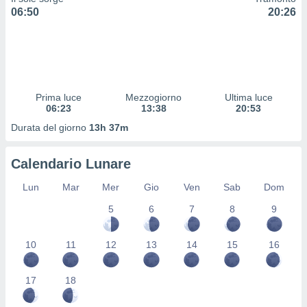
 profili
06:50
20:26
lezione
cità
izzata,
fili per
izzazione
Prima luce
Mezzogiorno
Ultima luce
nuti,
06:23
13:38
20:53
 profili
lezione
Durata del giorno
13h 37m
uti
zzati,
Calendario Lunare
 le
ni degli
Lun
Mar
Mer
Gio
Ven
Sab
Dom
 misurare
zioni dei
5
6
7
8
9
,
ere il
10
11
12
13
14
15
16
so
he o la
ione di
17
18
enienti
diverse,