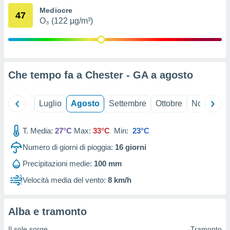
ioni
" o
Mediocre
47
tra
O₃ (122 µg/m³)
sui cookie
o sito
nostri
Che tempo fa a Chester - GA a
agosto
mo il
te
Giugno
Luglio
Agosto
Settembre
Ottobre
Novembre
ento dei
re
T. Media:
27°C
Max:
33°C
Min:
23°C
ioni su
Numero di giorni di pioggia:
16
giorni
vo e/o
i,
Precipitazioni medie:
100 mm
 dati
er la
Velocità media del vento:
8 km/h
 della
à, creare
r la
Alba e tramonto
à
izzata,
Il sole sorge
Tramonto