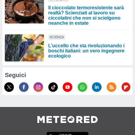
Il cioccolato termoresistente sarà
realtà? Scienziati al lavoro su
ciccolatini che non si sciolgono
neanche in estate
SCIENZA
L’uccello che sta rivoluzionando i
boschi italiani: un vero ingegnere
ecologico
Seguici