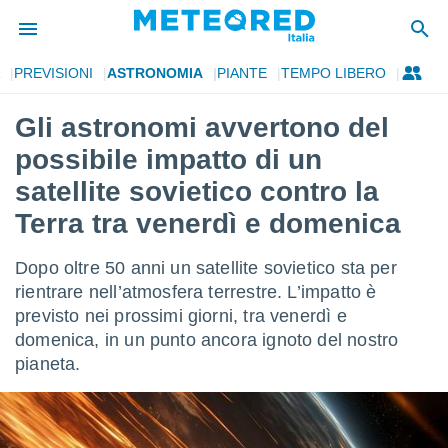
PREVISIONI
ASTRONOMIA
PIANTE
TEMPO LIBERO
tiva
rivacy
Gli astronomi avvertono del
ti di
possibile impatto di un
net
net)
satellite sovietico contro la
i
Terra tra venerdì e domenica
 da
nisti per
 che le
Dopo oltre 50 anni un satellite sovietico sta per
ioni
rientrare nell’atmosfera terrestre. L’impatto è
iano di
È
previsto nei prossimi giorni, tra venerdì e
domenica, in un punto ancora ignoto del nostro
 a
pianeta.
ito Web
do le
opzioni:
 i