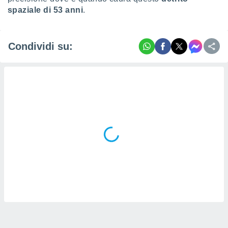
spaziale di 53 anni
.
i nostri
artner
Condividi su: