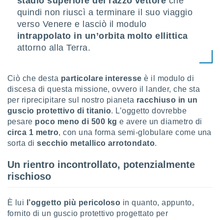
stadio superiore del razzo vettore
che
quindi non riuscì a terminare il suo viaggio
sui cookie
verso Venere e lasciò il modulo
e il tuo
intrappolato in un’orbita molto ellittica
 in
attorno alla Terra.
o
 il
Ciò che desta
particolare interesse
è il modulo di
azioni
discesa di questa missione, ovvero il lander, che sta
kie
per riprecipitare sul nostro pianeta
racchiuso in un
re
le a piè
guscio protettivo di titanio
. L’oggetto dovrebbe
 del
pesare
poco meno di 500 kg
e avere un diametro di
to web.
circa 1 metro
, con una forma semi-globulare come una
sorta di
secchio metallico arrotondato
.
ATIVA,
Un rientro incontrollato, potenzialmente
rischioso
e
gie
i cookie
È lui
l’oggetto più pericoloso
in quanto, appunto,
ccetti
fornito di un guscio protettivo progettato per
zione dei