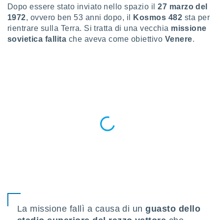
a", è
Dopo essere stato inviato nello spazio il
27 marzo del
1972
, ovvero ben 53 anni dopo, il
Kosmos 482
sta per
al sito
rientrare sulla Terra. Si tratta di una vecchia
missione
ettando
sovietica fallita
che aveva come obiettivo
Venere
.
zione di
okie,
dei nostri
che ci
no di
 e
e il
amento
 Web,
i
re un
pecifico
arti la
à o
i
zzati
 di esso.
sultare
La missione fallì a causa di un
guasto dello
oni nella