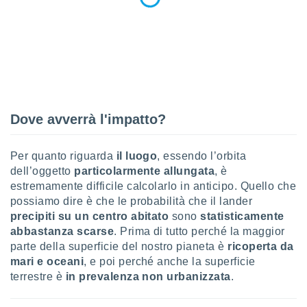
 profili
lezione
cità
izzata,
fili per
izzazione
nuti,
 profili
Dove avverrà l'impatto?
lezione
uti
zzati,
Per quanto riguarda
il luogo
, essendo l’orbita
 le
dell’oggetto
particolarmente allungata
, è
ni degli
estremamente difficile calcolarlo in anticipo. Quello che
 misurare
possiamo dire è che le probabilità che il lander
zioni dei
,
precipiti su un centro abitato
sono
statisticamente
ere il
abbastanza scarse
. Prima di tutto perché la maggior
parte della superficie del nostro pianeta è
ricoperta da
so
mari e oceani
, e poi perché anche la superficie
he o la
terrestre è
in prevalenza non urbanizzata
.
ione di
enienti
diverse,