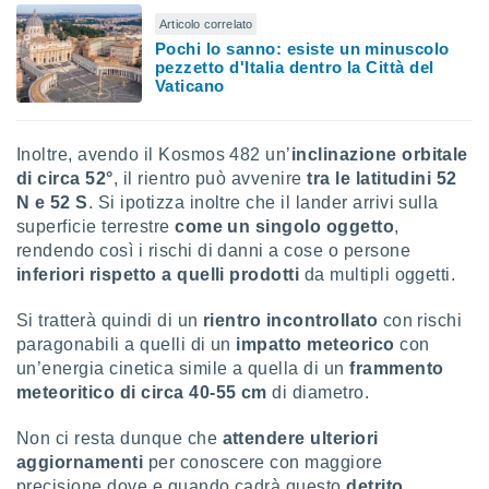
re e
Articolo correlato
e i
Pochi lo sanno: esiste un minuscolo
tilizzare
pezzetto d'Italia dentro la Città del
ati per la
Vaticano
e dei
.
Inoltre, avendo il Kosmos 482 un’
inclinazione orbitale
izzazione
di circa 52°
, il rientro può avvenire
tra le latitudini 52
N e 52 S
. Si ipotizza inoltre che il lander arrivi sulla
azione
superficie terrestre
come un singolo oggetto
,
o la
rendendo così i rischi di danni a cose o persone
e del
inferiori rispetto a quelli prodotti
da multipli oggetti.
vo,
à e
Si tratterà quindi di un
rientro incontrollato
con rischi
i
zzati,
paragonabili a quelli di un
impatto meteorico
con
one delle
un’energia cinetica simile a quella di un
frammento
ni dei
meteoritico di circa 40-55 cm
di diametro.
 e degli
 ricerche
Non ci resta dunque che
attendere ulteriori
ico,
aggiornamenti
per conoscere con maggiore
di
precisione dove e quando cadrà questo
detrito