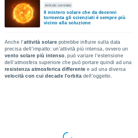
ioni
" o
Articolo correlato
tra
Il mistero solare che da decenni
sui cookie
tormenta gli scienziati è sempre più
o sito
vicino alla soluzione
nostri
Anche l’
attività solare
potrebbe influire sulla data
precisa dell’impatto: un’attività più intensa, ovvero un
mo il
vento solare più intenso
, può variare l’estensione
te
dell’atmosfera superiore che può portare quindi ad una
ento dei
resistenza atmosferica differente
e ad una diversa
velocità con cui decade l’orbita
dell’oggetto.
re
ioni su
vo e/o
i,
 dati
er la
 della
à, creare
r la
à
izzata,