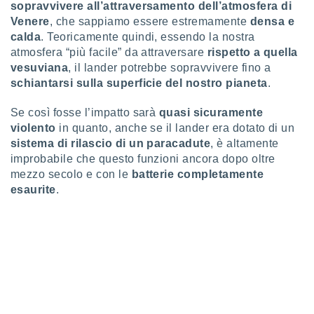
sopravvivere all’attraversamento dell’atmosfera di
puoi
Venere
, che sappiamo essere estremamente
densa e
re ad
 al
calda
. Teoricamente quindi, essendo la nostra
ito web
atmosfera “più facile” da attraversare
rispetto a quella
et. In
vesuviana
, il lander potrebbe sopravvivere fino a
aso ti
schiantarsi sulla superficie del nostro pianeta
.
mo che
installati
Se così fosse l’impatto sarà
quasi sicuramente
okie
violento
in quanto, anche se il lander era dotato di un
i per
 la
sistema di rilascio di un paracadute
, è altamente
one nel
improbabile che questo funzioni ancora dopo oltre
 non
mezzo secolo e con le
batterie completamente
utilizzati
esaurite
.
er
e il
amento o
rare
à o
i
zzati,
 potrai
are