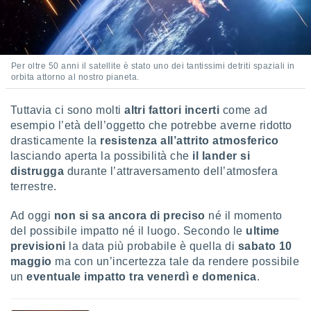
 e
ati
 quali la
a su
ito web,
Per oltre 50 anni il satellite è stato uno dei tantissimi detriti spaziali in
IP e
orbita attorno al nostro pianeta.
tori di
Alcuni
Tuttavia ci sono molti
altri fattori incerti
come ad
ro
esempio l’età dell’oggetto che potrebbe averne ridotto
 tuoi dati
drasticamente la
resistenza all’attrito atmosferico
 sulla
lasciando aperta la possibilità che
il lander si
un
distrugga
durante l’attraversamento dell’atmosfera
e
terrestre.
, al quale
rti. Per
puoi
Ad oggi
non si sa ancora di preciso
né il momento
il tuo
del possibile impatto né il luogo. Secondo le
ultime
o o
previsioni
la data più probabile è quella di
sabato 10
l
maggio
ma con un’incertezza tale da rendere possibile
nto dei
un
eventuale impatto tra venerdì e domenica
.
ualsiasi
 facendo