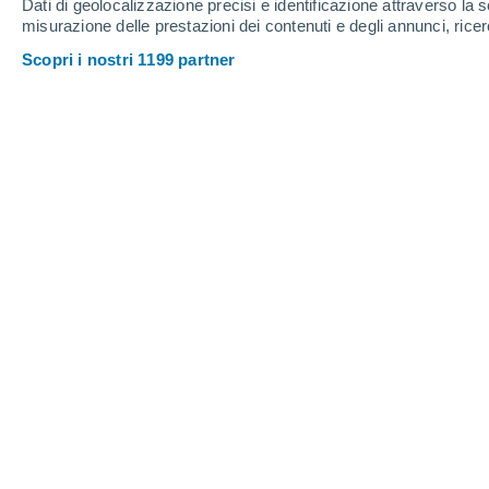
Dati di geolocalizzazione precisi e identificazione attraverso la s
misurazione delle prestazioni dei contenuti e degli annunci, ricer
Scopri i nostri 1199 partner
Il metodo scientifico, il cui padre è Galileo Galilei, conti
Sergio Messina
26/0
Questo che presentiamo è
un caso sc
quanto coglie due aspetti importanti de
riguarda la modalità del progresso s
errori”. Non è un processo che produce
di revisione, correzione e affinamento