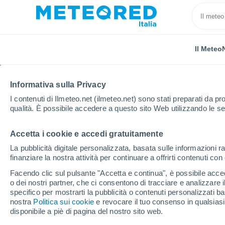
Il Meteo
TUTTE
ATTUALITÀ
SCIENZA
PREVISIONI
ASTRON
Informativa sulla Privacy
I contenuti di Ilmeteo.net (ilmeteo.net) sono stati preparati da pro
qualità. È possibile accedere a questo sito Web utilizzando le se
Accetta i cookie e accedi gratuitamente
La pubblicità digitale personalizzata, basata sulle informazioni ra
finanziare la nostra attività per continuare a offrirti contenuti co
Home
Notizie
Astronomia
Gli scienziati che ca
Facendo clic sul pulsante "Accetta e continua", è possibile accede
o dei nostri partner, che ci consentono di tracciare e analizzare
specifico per mostrarti la pubblicità o contenuti personalizzati b
Gli scienziati che camb
nostra
Politica sui cookie
e revocare il tuo consenso in qualsia
disponibile a piè di pagina del nostro sito web.
geyser di Europa racc