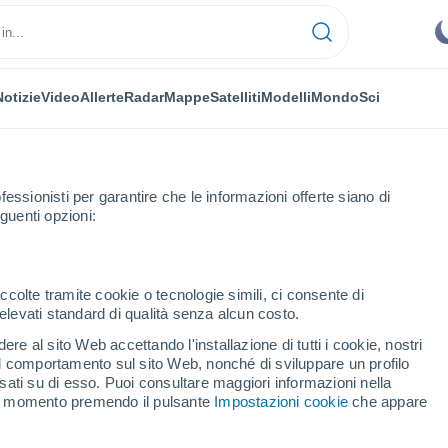
Notizie
Video
Allerte
Radar
Mappe
Satelliti
Modelli
Mondo
Sci
OMIA
PIANTE
TEMPO LIBERO
fessionisti per garantire che le informazioni offerte siano di
guenti opzioni:
ccolte tramite cookie o tecnologie simili, ci consente di
n elevati standard di qualità senza alcun costo.
mbiarono idea: il caso dei geyser di Europa racconta come funziona dav
re al sito Web accettando l'installazione di tutti i cookie, nostri
 il comportamento sul sito Web, nonché di sviluppare un profilo
asati su di esso. Puoi consultare maggiori informazioni nella
iarono idea: il caso dei
si momento premendo il pulsante
Impostazioni cookie
che appare
onta come funziona