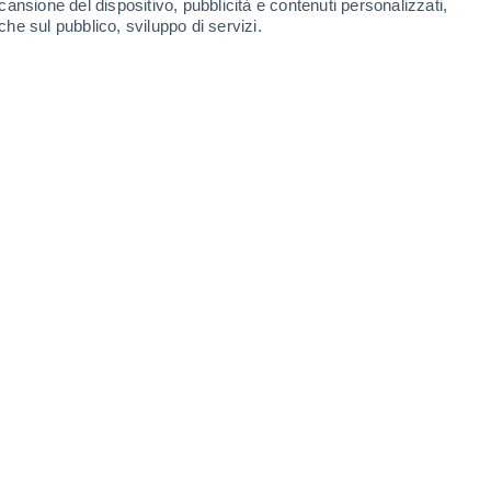
cansione del dispositivo, pubblicità e contenuti personalizzati,
che sul pubblico, sviluppo di servizi.
nua a mostrarsi uno strumento potente della ricerca scientifica.
5/2026 17:00
8 min
ientifico interessante e importante
, in
lla ricerca scientifica.
Un primo aspetto
cientifico
che procede per “tentativi ed
 verità definitive ma un processo continuo
.
Una scoperta diventa vera e affidabile