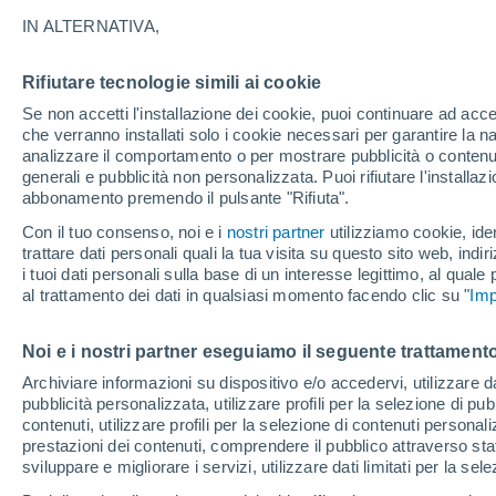
davvero la scienza
IN ALTERNATIVA,
Un nuovo studio basato sui dati Hubble
Rifiutare tecnologie simili ai cookie
Europa. Restano però forti indizi di at
Se non accetti l'installazione dei cookie, puoi continuare ad acc
che verranno installati solo i cookie necessari per garantire la n
idrogeno attorno alla luna di Giove.
analizzare il comportamento o per mostrare pubblicità o contenut
generali e pubblicità non personalizzata. Puoi rifiutare l'install
abbonamento premendo il pulsante "Rifiuta".
Con il tuo consenso, noi e i
nostri partner
utilizziamo cookie, iden
trattare dati personali quali la tua visita su questo sito web, indiri
i tuoi dati personali sulla base di un interesse legittimo, al quale
al trattamento dei dati in qualsiasi momento facendo clic su "
Imp
Noi e i nostri partner eseguiamo il seguente trattamento
Archiviare informazioni su dispositivo e/o accedervi, utilizzare dati
pubblicità personalizzata, utilizzare profili per la selezione di pu
contenuti, utilizzare profili per la selezione di contenuti personal
prestazioni dei contenuti, comprendere il pubblico attraverso stat
sviluppare e migliorare i servizi, utilizzare dati limitati per la sel