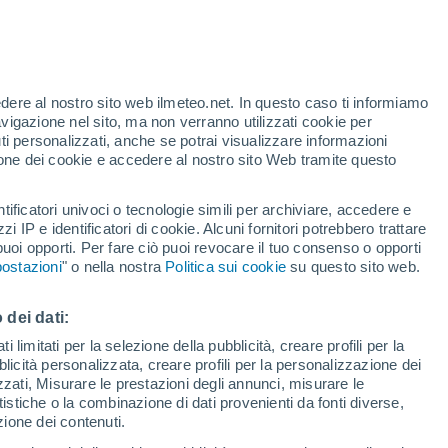
 mette in dubbio l’esistenza dei geyser su
tività interna e un’enorme esosfera di
edere al nostro sito web ilmeteo.net. In questo caso ti informiamo
avigazione nel sito, ma non verranno utilizzati cookie per
i personalizzati, anche se potrai visualizzare informazioni
azione dei cookie e accedere al nostro sito Web tramite questo
tificatori univoci o tecnologie simili per archiviare, accedere e
zzi IP e identificatori di cookie. Alcuni fornitori potrebbero trattare
 puoi opporti. Per fare ciò puoi revocare il tuo consenso o opporti
ostazioni
" o nella nostra
Politica sui cookie
su questo sito web.
 dei dati:
 limitati per la selezione della pubblicità, creare profili per la
bblicità personalizzata, creare profili per la personalizzazione dei
izzati, Misurare le prestazioni degli annunci, misurare le
istiche o la combinazione di dati provenienti da fonti diverse,
ezione dei contenuti.