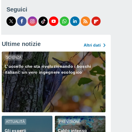
Seguici
Ultime notizie
Altri dati
SCIENZA
L’uccello che sta rivoluzionando i boschi
italiani: un vero ingegnere ecologico
ATTUALITÀ
PREVISIONI
Gli esperti
Caldo intenso