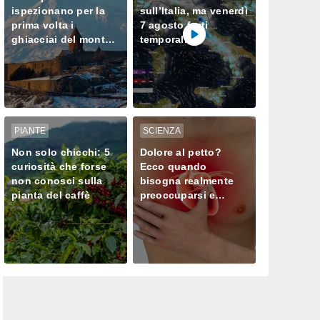
ispezionano per la
sull’Italia, ma venerdì
prima volta i
7 agosto forti
ghiacciai del monte
temporali
Ararat, dove Noè
minacciano il Nord
approdò dopo il
Diluvio Universale
PIANTE
SCIENZA
Non solo chicchi: 5
Dolore al petto?
curiosità che forse
Ecco quando
non conosci sulla
bisogna realmente
pianta del caffè
preoccuparsi e
chiamare subito il
medico