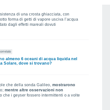
esistenza di una crosta ghiacciata, con
sotto forma di getti di vapore usciva l’acqua
ato dagli effetti mareali dovuti
correlato
no almeno 6 oceani di acqua liquida nel
a Solare, dove si trovano?
ble che della sonda Galileo,
mostrarono
io;
mentre altre osservazioni non
 che i geyser fossero intermittenti o a volte