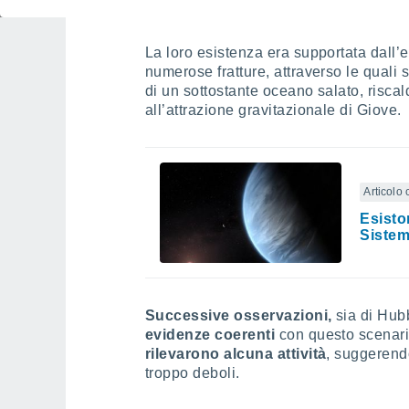
Retherford/SWRI
La loro esistenza era supportata dall’
numerose fratture, attraverso le quali 
di un sottostante oceano salato, riscald
all’attrazione gravitazionale di Giove.
Articolo 
Esisto
Sistem
Successive osservazioni,
sia di Hub
evidenze coerenti
con questo scenar
rilevarono alcuna attività
, suggerendo
troppo deboli.