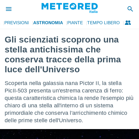
PREVISIONI
ASTRONOMIA
PIANTE
TEMPO LIBERO
tiva
rivacy
Gli scienziati scoprono una
ti di
stella antichissima che
net
net)
conserva tracce della prima
i
luce dell'Universo
 da
nisti per
 che le
Scoperta nella galassia nana Pictor II, la stella
ioni
PicII-503 presenta un'estrema carenza di ferro:
iano di
È
questa caratteristica chimica la rende l'esempio più
chiaro di una stella all'interno di un sistema
 a
primordiale che conserva l'arricchimento chimico
ito Web
delle prime stelle dell'Universo.
do le
opzioni:
 i