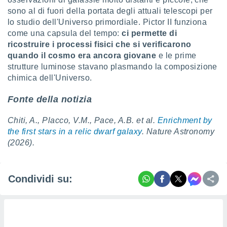
re e
sono al di fuori della portata degli attuali telescopi per
e i
lo studio dell'Universo primordiale. Pictor II funziona
tilizzare
come una capsula del tempo:
ci permette di
ati per la
ricostruire i processi fisici che si verificarono
e dei
quando il cosmo era ancora giovane
e le prime
.
strutture luminose stavano plasmando la composizione
chimica dell'Universo.
izzazione
Fonte della notizia
azione
o la
Chiti, A., Placco, V.M., Pace, A.B. et al.
Enrichment by
e del
vo,
the first stars in a relic dwarf galaxy
. Nature Astronomy
à e
(2026).
i
zzati,
one delle
Condividi su:
ni dei
 e degli
 ricerche
ico,
di