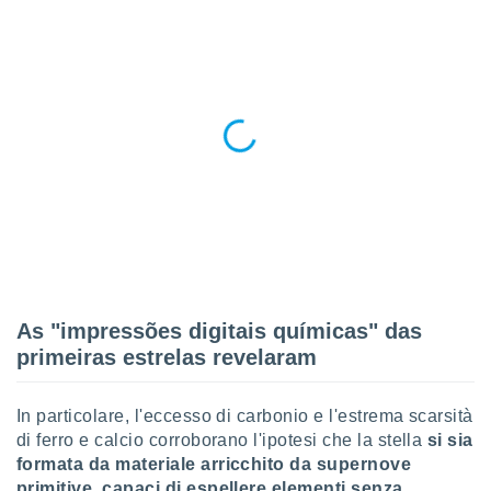
ioni
" o
tra
sui cookie
o sito
nostri
mo il
te
ento dei
re
ioni su
vo e/o
As "impressões digitais químicas" das
i,
primeiras estrelas revelaram
 dati
er la
 della
In particolare, l'eccesso di carbonio e l'estrema scarsità
à, creare
r la
di ferro e calcio corroborano l'ipotesi che la stella
si sia
à
formata da materiale arricchito da supernove
izzata,
primitive, capaci di espellere elementi senza