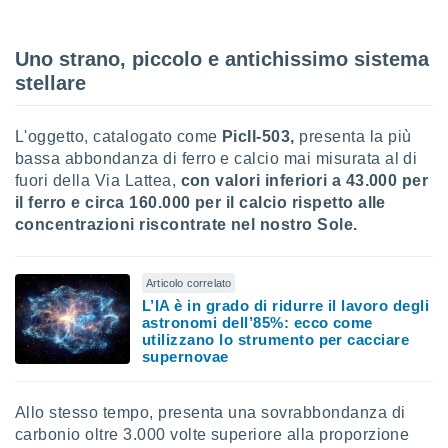
sui cookie
e il tuo
Uno strano, piccolo e antichissimo sistema
 in
stellare
o
 il
L'oggetto, catalogato come
PicII-503,
presenta la più
bassa abbondanza di ferro e calcio mai misurata al di
azioni
fuori della Via Lattea,
con valori inferiori a 43.000 per
kie
il ferro e circa 160.000 per il calcio rispetto alle
re
le a piè
concentrazioni riscontrate nel nostro Sole.
 del
to web.
Articolo correlato
L’IA è in grado di ridurre il lavoro degli
ATIVA,
astronomi dell’85%: ecco come
utilizzano lo strumento per cacciare
supernovae
e
gie
i cookie
Allo stesso tempo, presenta una sovrabbondanza di
ccetti
carbonio oltre 3.000 volte superiore alla proporzione
zione dei