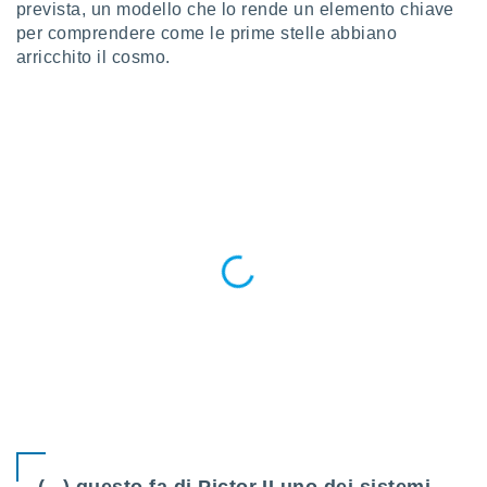
prevista, un modello che lo rende un elemento chiave
puoi
per comprendere come le prime stelle abbiano
re ad
 al
arricchito il cosmo.
ito web
et. In
aso ti
mo che
installati
okie
i per
 la
one nel
 non
utilizzati
er
e il
amento o
rare
à o
i
zzati,
 potrai
are