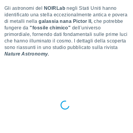
a", è
Gli astronomi del
NOIRLab
negli Stati Uniti hanno
al sito
identificato una stella eccezionalmente antica e povera
ettando
di metalli nella
galassia nana Pictor II,
che potrebbe
zione di
fungere da
"fossile chimico"
dell'universo
okie,
primordiale, fornendo dati fondamentali sulle prime luci
dei nostri
che hanno illuminato il cosmo. I dettagli della scoperta
che ci
no di
sono riassunti in uno studio pubblicato sulla rivista
 e
Nature Astronomy.
e il
amento
 Web,
i
re un
pecifico
arti la
à o
i
zzati
 di esso.
sultare
oni nella