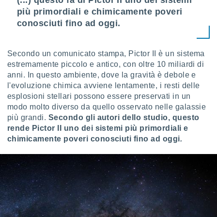
(...) questo fa di Pictor II uno dei sistemi
ioni
e
più primordiali e chimicamente poveri
à non
conosciuti fino ad oggi.
izzata.
utare
zione dei
Secondo un comunicato stampa, Pictor II è un sistema
estremamente piccolo e antico, con oltre 10 miliardi di
 al
anni. In questo ambiente, dove la gravità è debole e
ito Web
questo
l'evoluzione chimica avviene lentamente, i resti delle
ento
esplosioni stellari possono essere preservati in un
 il
modo molto diverso da quello osservato nelle galassie
più grandi.
Secondo gli autori dello studio, questo
rende Pictor II uno dei sistemi più primordiali e
o
chimicamente poveri conosciuti fino ad oggi
.
, noi e i
rtner
mo
tori
o
e simili
viare,