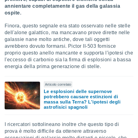
 profili
annientare completamente il gas della galassia
lezione
ospite.
cità
izzata,
Finora, questo segnale era stato osservato nelle stelle
fili per
dell'alone galattico, ma mancavano prove dirette nelle
izzazione
galassie nane molto antiche, dove tali oggetti
nuti,
avrebbero dovuto formarsi. Pictor II-503 fornisce
 profili
proprio questo anello mancante e supporta l'ipotesi che
lezione
l'eccesso di carbonio sia la firma di esplosioni a bassa
uti
energia della prima generazione di stelle.
zzati,
 le
ni degli
 misurare
Articolo correlato
zioni dei
Le esplosioni delle supernove
potrebbero causare estinzioni di
,
massa sulla Terra? L'ipotesi degli
ere il
astrofisici spagnoli
so
he o la
I ricercatori sottolineano inoltre che questo tipo di
ione di
prova è molto difficile da ottenere attraverso
enienti
diverse,
osservazioni di galassie molto distanti e piccole, che