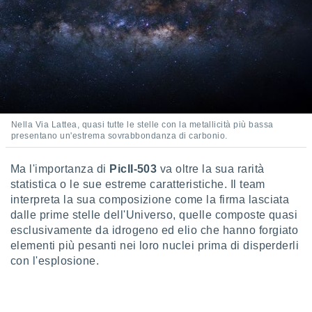
 e
ati
 quali la
a su
ito web,
IP e
tori di
Alcuni
ro
Nella Via Lattea, quasi tutte le stelle con la metallicità più bassa
 tuoi dati
presentano un'estrema sovrabbondanza di carbonio.
 sulla
un
Ma l'importanza di
PicII-503
va oltre la sua rarità
e
statistica o le sue estreme caratteristiche. Il team
, al quale
interpreta la sua composizione come la firma lasciata
rti. Per
puoi
dalle prime stelle dell'Universo, quelle composte quasi
il tuo
esclusivamente da idrogeno ed elio che hanno forgiato
o o
elementi più pesanti nei loro nuclei prima di disperderli
l
con l'esplosione.
nto dei
ualsiasi
 facendo