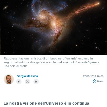
e
amente
cità
izzata,
ACCETTA
ulle
E
ioni
CONTINUA
tramite
e simili,
IMPOSTAZIONI
nte di
Rappresentazione artistica di un buco nero "errante" espluso in
e la
seguiro all'urto tra due galassie e che nel suo moto "errante" genera
tività per
una scia di stelle.
re a
ontenuti
Sergio Messina
17/05/2026 18:00
ti
6 min
 di
senza
sto.
clic sul
La nostra visione dell’Universo è in continua
 "Accetta