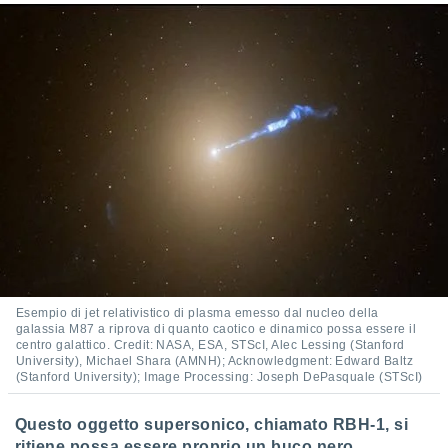
ioni
" o
tra
sui cookie
o sito
nostri
mo il
te
ento dei
re
ioni su
vo e/o
i,
Esempio di jet relativistico di plasma emesso dal nucleo della
 dati
galassia M87 a riprova di quanto caotico e dinamico possa essere il
er la
centro galattico. Credit: NASA, ESA, STScI, Alec Lessing (Stanford
University), Michael Shara (AMNH); Acknowledgment: Edward Baltz
 della
(Stanford University); Image Processing: Joseph DePasquale (STScI)
à, creare
r la
à
Questo oggetto supersonico, chiamato RBH-1, si
izzata,
ritiene possa essere proprio un buco nero