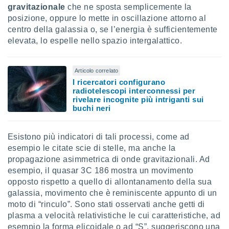
gravitazionale
che ne sposta semplicemente la
i nostri
posizione, oppure lo mette in oscillazione attorno al
artner
centro della galassia o, se l’energia è sufficientemente
elevata, lo espelle nello spazio intergalattico.
Articolo correlato
I ricercatori configurano
radiotelescopi interconnessi per
rivelare incognite più intriganti sui
buchi neri
Esistono più indicatori di tali processi, come ad
esempio le citate scie di stelle, ma anche la
propagazione asimmetrica di onde gravitazionali. Ad
esempio, il quasar 3C 186 mostra un movimento
opposto rispetto a quello di allontanamento della sua
galassia, movimento che è reminiscente appunto di un
moto di “rinculo”. Sono stati osservati anche getti di
plasma a velocità relativistiche le cui caratteristiche, ad
esempio la forma elicoidale o ad “S”, suggeriscono una