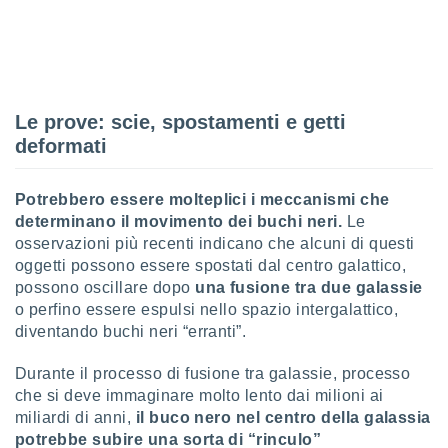
re e
e i
tilizzare
ati per la
e dei
.
Le prove: scie, spostamenti e getti
deformati
izzazione
Potrebbero essere molteplici i meccanismi che
azione
o la
determinano il movimento dei buchi neri.
Le
e del
osservazioni più recenti indicano che alcuni di questi
vo,
oggetti possono essere spostati dal centro galattico,
à e
possono oscillare dopo
una fusione tra due galassie
i
o perfino essere espulsi nello spazio intergalattico,
zzati,
diventando buchi neri “erranti”.
one delle
ni dei
 e degli
Durante il processo di fusione tra galassie, processo
 ricerche
che si deve immaginare molto lento dai milioni ai
ico,
miliardi di anni,
il buco nero nel centro della galassia
di
potrebbe subire una sorta di “rinculo”