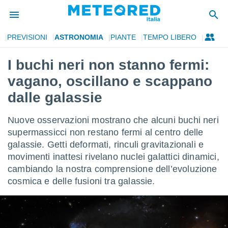
PREVISIONI
ASTRONOMIA
PIANTE
TEMPO LIBERO
tiva
rivacy
I buchi neri non stanno fermi:
ti di
vagano, oscillano e scappano
net
net)
dalle galassie
i
 da
Nuove osservazioni mostrano che alcuni buchi neri
nisti per
 che le
supermassicci non restano fermi al centro delle
ioni
galassie. Getti deformati, rinculi gravitazionali e
iano di
movimenti inattesi rivelano nuclei galattici dinamici,
È
cambiando la nostra comprensione dell’evoluzione
 a
cosmica e delle fusioni tra galassie.
ito Web
do le
opzioni:
 i