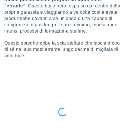
 profili
“errante”.
Questo buco nero, espulso dal centro della
lezione
propria galassia e viaggiando a velocità così elevate,
cità
produrrebbe davanti a sé un'onda d’urto capace di
izzata,
fili per
comprimere il gas lungo il suo cammino, innescando
intensi processi di formazione stellare.
izzazione
nuti,
Questo spiegherebbe la scia stellare che lascia dietro
 profili
di sé nel suo moto errante lungo decine di migliaia di
lezione
anni luce.
uti
zzati,
 le
ni degli
 misurare
zioni dei
,
ere il
so
he o la
ione di
enienti
diverse,