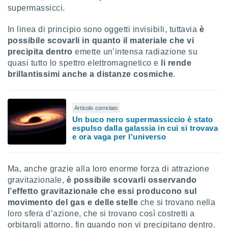
puoi
supermassicci.
re ad
 al
In linea di principio sono oggetti invisibili, tuttavia
è
ito web
possibile scovarli in quanto il materiale che vi
et. In
precipita dentro
emette un’intensa radiazione su
aso ti
quasi tutto lo spettro elettromagnetico e
li rende
mo che
brillantissimi anche a distanze cosmiche
.
installati
okie
i per
 la
Articolo correlato
one nel
Un buco nero supermassiccio è stato
 non
espulso dalla galassia in cui si trovava
utilizzati
e ora vaga per l'universo
er
e il
amento o
Ma, anche grazie alla loro enorme forza di attrazione
rare
gravitazionale,
è possibile scovarli osservando
à o
i
l’effetto gravitazionale che essi producono sul
zzati,
movimento del gas e delle stelle
che si trovano nella
 potrai
loro sfera d’azione, che si trovano così costretti a
are
orbitargli attorno, fin quando non vi precipitano dentro.