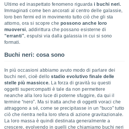
Ultimo ed inaspettato fenomeno riguarda
i buchi neri.
sui cookie
Immaginati come ben ancorati al centro delle galassie,
e il tuo
loro ben fermi ed in movimento tutto ciò che gli sta
 in
attorno, ora si scopre che
possono anche loro
muoversi
, addirittura che possano esisterne di
o
“erranti”
, espulsi via dalla galassia in cui si sono
 il
formati.
azioni
kie
Buchi neri: cosa sono
re
le a piè
 del
In più occasioni abbiamo avuto modo di parlare dei
to web.
buchi neri, cioè dello
stadio evolutivo finale delle
stelle più massicce.
La forza di gravità su questi
oggetti supercompatti è tale da non permettere
ATIVA,
neanche alla loro luce di poterne sfuggire, da qui il
termine “nero”. Ma si tratta anche di oggetti voraci che
e
attraggono a sé, come se precipitasse in un “buco” tutto
gie
i cookie
ciò che rientra nella loro sfera di azione gravitazionale.
La loro massa è quindi destinata generalmente a
ccetti
crescere, evolvendo in quelli che chiamiamo buchi neri
zione dei