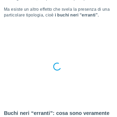
ioni
e
Ma esiste un altro effetto che svela la presenza di una
à non
particolare tipologia, cioè
i buchi neri “erranti”.
izzata.
utare
zione dei
 al
ito Web
questo
ento
 il
o
, noi e i
rtner
mo
tori
o
e simili
Buchi neri “erranti”: cosa sono veramente
viare,