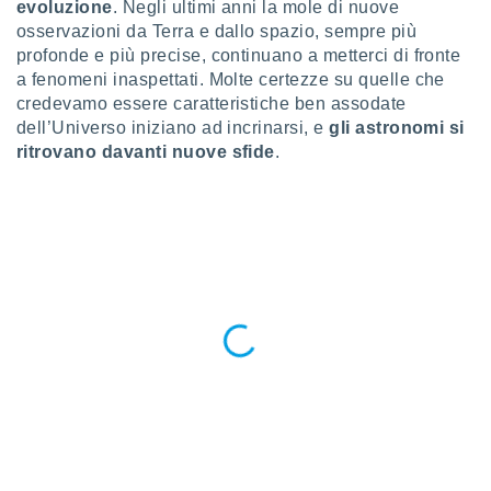
evoluzione
. Negli ultimi anni la mole di nuove
a", è
osservazioni da Terra e dallo spazio, sempre più
al sito
profonde e più precise, continuano a metterci di fronte
ettando
a fenomeni inaspettati. Molte certezze su quelle che
zione di
credevamo essere caratteristiche ben assodate
okie,
dell’Universo iniziano ad incrinarsi, e
gli astronomi si
dei nostri
ritrovano davanti nuove sfide
.
che ci
no di
 e
e il
amento
 Web,
i
re un
pecifico
arti la
à o
i
zzati
 di esso.
sultare
oni nella