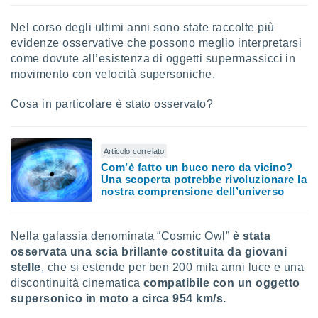
 e
ati
Nel corso degli ultimi anni sono state raccolte più
 quali la
evidenze osservative che possono meglio interpretarsi
a su
ito web,
come dovute all’esistenza di oggetti supermassicci in
IP e
movimento con velocità supersoniche.
tori di
Alcuni
Cosa in particolare è stato osservato?
ro
 tuoi dati
 sulla
Articolo correlato
un
Com’è fatto un buco nero da vicino?
e
Una scoperta potrebbe rivoluzionare la
nostra comprensione dell’universo
, al quale
rti. Per
puoi
il tuo
Nella galassia denominata “Cosmic Owl”
è stata
o o
osservata una scia brillante costituita da giovani
l
stelle
, che si estende per ben 200 mila anni luce e una
nto dei
discontinuità cinematica
compatibile con un oggetto
ualsiasi
supersonico in moto a circa 954 km/s.
 facendo