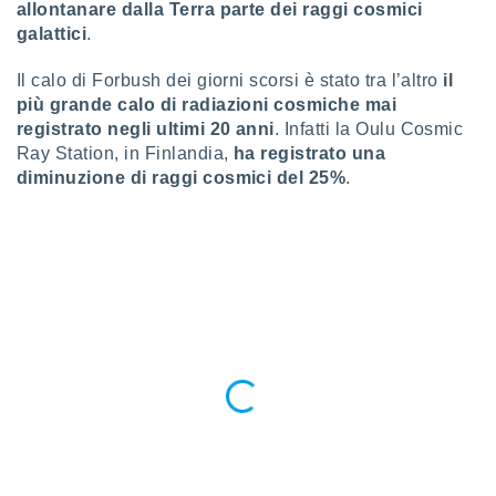
allontanare dalla Terra parte dei raggi cosmici
ioni
" o
galattici
.
tra
sui cookie
o sito
Il calo di Forbush dei giorni scorsi è stato tra l’altro
il
più grande calo di radiazioni cosmiche mai
registrato negli ultimi 20 anni
. Infatti la Oulu Cosmic
nostri
Ray Station, in Finlandia,
ha registrato una
diminuzione di raggi cosmici del 25%
.
mo il
te
ento dei
re
ioni su
vo e/o
i,
 dati
er la
 della
à, creare
r la
à
izzata,