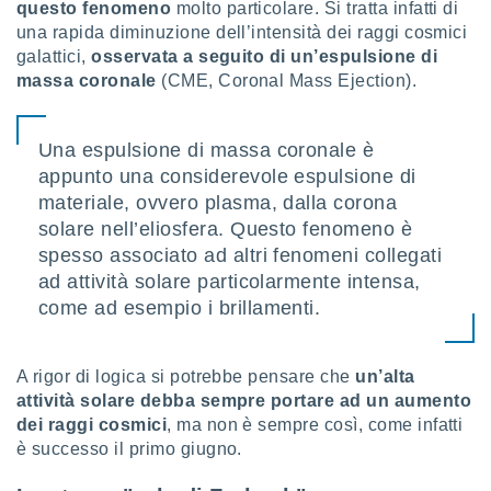
questo fenomeno
molto particolare. Si tratta infatti di
una rapida diminuzione dell’intensità dei raggi cosmici
sui cookie
galattici,
osservata a seguito di un’espulsione di
e il tuo
 in
massa coronale
(CME, Coronal Mass Ejection).
o
 il
Una espulsione di massa coronale è
appunto una considerevole espulsione di
azioni
materiale, ovvero plasma, dalla corona
kie
re
solare nell’eliosfera. Questo fenomeno è
le a piè
spesso associato ad altri fenomeni collegati
 del
ad attività solare particolarmente intensa,
to web.
come ad esempio i brillamenti.
ATIVA,
A rigor di logica si potrebbe pensare che
un’alta
e
attività solare debba sempre portare ad un aumento
gie
dei raggi cosmici
, ma non è sempre così, come infatti
i cookie
è successo il primo giugno.
ccetti
zione dei