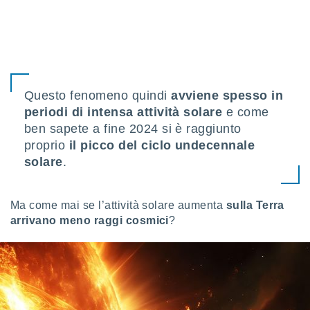
ioni
e
à non
izzata.
utare
zione dei
 al
Questo fenomeno quindi
avviene spesso in
ito Web
periodi di intensa attività solare
e come
questo
ben sapete a fine 2024 si è raggiunto
ento
proprio
il picco del ciclo undecennale
 il
solare
.
o
Ma come mai se l’attività solare aumenta
sulla Terra
, noi e i
arrivano meno raggi cosmici
?
rtner
mo
tori
o
e simili
viare,