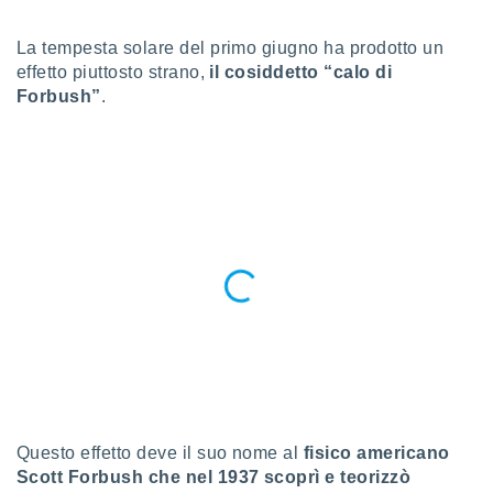
a", è
La tempesta solare del primo giugno ha prodotto un
al sito
ettando
effetto piuttosto strano,
il cosiddetto “calo di
zione di
Forbush”
.
okie,
dei nostri
che ci
no di
 e
e il
amento
 Web,
i
re un
pecifico
arti la
à o
i
zzati
 di esso.
sultare
Questo effetto deve il suo nome al
fisico americano
Scott Forbush che nel 1937 scoprì e teorizzò
oni nella