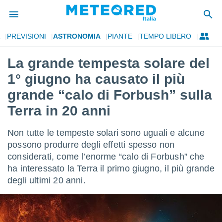
PREVISIONI
ASTRONOMIA
PIANTE
TEMPO LIBERO
tiva
rivacy
La grande tempesta solare del
ti di
1° giugno ha causato il più
net
net)
grande “calo di Forbush” sulla
i
Terra in 20 anni
 da
nisti per
 che le
Non tutte le tempeste solari sono uguali e alcune
ioni
possono produrre degli effetti spesso non
iano di
È
considerati, come l’enorme “calo di Forbush” che
ha interessato la Terra il primo giugno, il più grande
 a
degli ultimi 20 anni.
ito Web
do le
opzioni:
 i