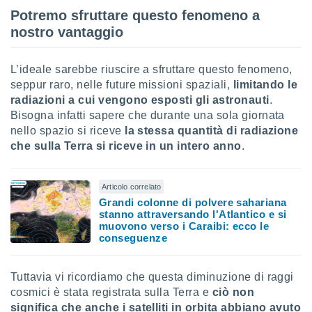
re e
Potremo sfruttare questo fenomeno a
e i
nostro vantaggio
tilizzare
ati per la
e dei
L’ideale sarebbe riuscire a sfruttare questo fenomeno,
.
seppur raro, nelle future missioni spaziali,
limitando le
radiazioni a cui vengono esposti gli astronauti
.
izzazione
Bisogna infatti sapere che durante una sola giornata
nello spazio si riceve
la stessa quantità di radiazione
azione
che sulla Terra si riceve in un intero anno
.
o la
e del
vo,
Articolo correlato
à e
Grandi colonne di polvere sahariana
i
stanno attraversando l'Atlantico e si
zzati,
muovono verso i Caraibi: ecco le
one delle
conseguenze
ni dei
 e degli
 ricerche
Tuttavia vi ricordiamo che questa diminuzione di raggi
ico,
cosmici è stata registrata sulla Terra e
ciò non
di
significa che anche i satelliti in orbita abbiano avuto