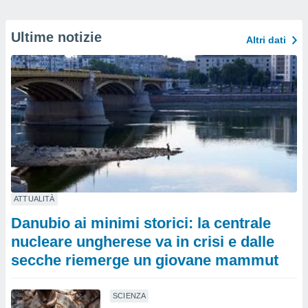
Ultime notizie
Altri dati
ATTUALITÀ
Danubio ai minimi storici: la centrale
nucleare ungherese va in crisi e dalle
secche riemerge un giovane mammut
SCIENZA