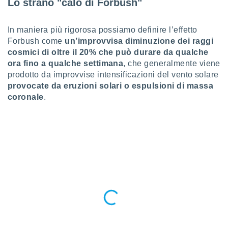
Lo strano "calo di Forbush"
puoi
re ad
 al
In maniera più rigorosa possiamo definire l’effetto
ito web
Forbush come
un’improvvisa diminuzione dei raggi
et. In
cosmici di oltre il 20% che può durare da qualche
aso ti
ora fino a qualche settimana
, che generalmente viene
mo che
prodotto da improvvise intensificazioni del vento solare
installati
okie
provocate da eruzioni solari o espulsioni di massa
i per
coronale
.
 la
one nel
 non
utilizzati
er
e il
amento o
rare
à o
i
zzati,
 potrai
are