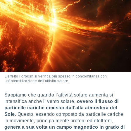
 e
ati
 quali la
a su
ito web,
IP e
tori di
Alcuni
ro
 tuoi dati
 sulla
un
e
L'effetto Forbush si verifica più spesso in concomitanza con
, al quale
un'intensificazione dell'attività solare.
rti. Per
puoi
Sappiamo che quando l’attività solare aumenta si
il tuo
o o
intensifica anche il vento solare,
ovvero il flusso di
l
particelle cariche emesso dall’alta atmosfera del
nto dei
Sole
. Questo, essendo composto da particelle cariche
ualsiasi
in movimento, principalmente protoni ed elettroni,
 facendo
genera a sua volta un campo magnetico in grado di