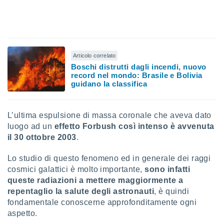
 profili
lezione
cità
izzata,
fili per
Articolo correlato
izzazione
Boschi distrutti dagli incendi, nuovo
nuti,
record nel mondo: Brasile e Bolivia
 profili
guidano la classifica
lezione
uti
zzati,
L’ultima espulsione di massa coronale che aveva dato
 le
luogo ad un
effetto Forbush così intenso è avvenuta
ni degli
il 30 ottobre 2003
.
 misurare
zioni dei
,
Lo studio di questo fenomeno ed in generale dei raggi
ere il
cosmici galattici è molto importante,
sono infatti
queste radiazioni a mettere maggiormente a
so
repentaglio la salute degli astronauti
, è quindi
he o la
fondamentale conoscerne approfonditamente ogni
ione di
aspetto.
enienti
diverse,