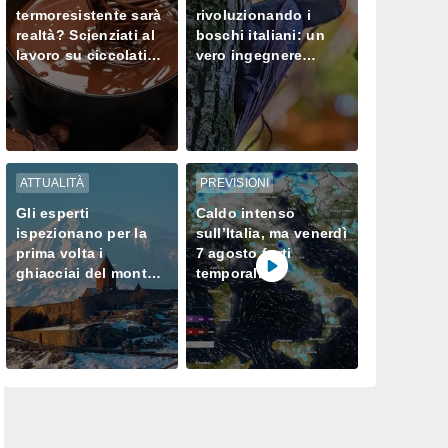
termoresistente sarà
rivoluzionando i
realtà? Scienziati al
boschi italiani: un
lavoro su ciccolatini
vero ingegnere
che non si sciolgono
ecologico
neanche in estate
ATTUALITÀ
PREVISIONI
Gli esperti
Caldo intenso
ispezionano per la
sull’Italia, ma venerdì
prima volta i
7 agosto forti
ghiacciai del monte
temporali
Ararat, dove Noè
minacciano il Nord
approdò dopo il
Diluvio Universale