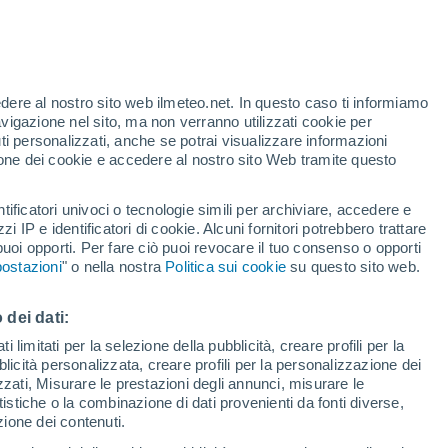
di crisi idrica per l'estate che deve
 già noti e non lasciano molti margini di
edere al nostro sito web ilmeteo.net. In questo caso ti informiamo
avigazione nel sito, ma non verranno utilizzati cookie per
i personalizzati, anche se potrai visualizzare informazioni
azione dei cookie e accedere al nostro sito Web tramite questo
tificatori univoci o tecnologie simili per archiviare, accedere e
zzi IP e identificatori di cookie. Alcuni fornitori potrebbero trattare
 puoi opporti. Per fare ciò puoi revocare il tuo consenso o opporti
ostazioni
" o nella nostra
Politica sui cookie
su questo sito web.
 dei dati:
 limitati per la selezione della pubblicità, creare profili per la
bblicità personalizzata, creare profili per la personalizzazione dei
izzati, Misurare le prestazioni degli annunci, misurare le
istiche o la combinazione di dati provenienti da fonti diverse,
ezione dei contenuti.