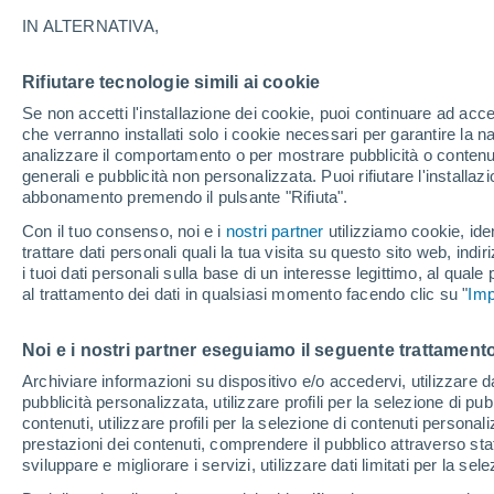
l'estate 2025?
IN ALTERNATIVA,
Sembrerebbe prematuro parlare a Marzo 
Rifiutare tecnologie simili ai cookie
ancora iniziare. Tuttavia, i numeri sono
Se non accetti l'installazione dei cookie, puoi continuare ad acc
che verranno installati solo i cookie necessari per garantire la n
interpretazione.
analizzare il comportamento o per mostrare pubblicità o contenut
generali e pubblicità non personalizzata. Puoi rifiutare l'install
abbonamento premendo il pulsante "Rifiuta".
Con il tuo consenso, noi e i
nostri partner
utilizziamo cookie, iden
trattare dati personali quali la tua visita su questo sito web, indiri
i tuoi dati personali sulla base di un interesse legittimo, al quale
al trattamento dei dati in qualsiasi momento facendo clic su "
Imp
Noi e i nostri partner eseguiamo il seguente trattamento
Archiviare informazioni su dispositivo e/o accedervi, utilizzare dati
pubblicità personalizzata, utilizzare profili per la selezione di pu
contenuti, utilizzare profili per la selezione di contenuti personal
prestazioni dei contenuti, comprendere il pubblico attraverso stat
sviluppare e migliorare i servizi, utilizzare dati limitati per la sel