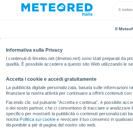
Il Meteo
TUTTE
ATTUALITÀ
SCIENZA
PREVISIONI
ASTRO
Informativa sulla Privacy
I contenuti di Ilmeteo.net (ilmeteo.net) sono stati preparati da pro
qualità. È possibile accedere a questo sito Web utilizzando le se
Accetta i cookie e accedi gratuitamente
La pubblicità digitale personalizzata, basata sulle informazioni ra
finanziare la nostra attività per continuare a offrirti contenuti co
Home
Notizie
Attualità
Fine dell'inverno, troppo
Facendo clic sul pulsante "Accetta e continua", è possibile accede
o dei nostri partner, che ci consentono di tracciare e analizzare
specifico per mostrarti la pubblicità o contenuti personalizzati b
Fine dell'inverno, trop
nostra
Politica sui cookie
e revocare il tuo consenso in qualsia
disponibile a piè di pagina del nostro sito web.
montagne italiane: poss