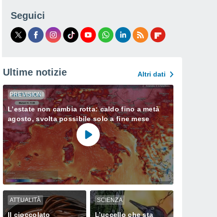
Seguici
Ultime notizie
Altri dati
PREVISIONI
L’estate non cambia rotta: caldo fino a metà
agosto, svolta possibile solo a fine mese
ATTUALITÀ
SCIENZA
Il cioccolato
L’uccello che sta