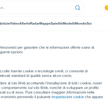
Notizie
Video
Allerte
Radar
Mappe
Satelliti
Modelli
Mondo
Sci
NOMIA
PIANTE
TEMPO LIBERO
fessionisti per garantire che le informazioni offerte siano di
guenti opzioni:
ccolte tramite cookie o tecnologie simili, ci consente di
n elevati standard di qualità senza alcun costo.
 poca la neve sulle montagne italiane: possibile crisi idrica per l'estate
re al sito Web accettando l'installazione di tutti i cookie, nostri
 il comportamento sul sito Web, nonché di sviluppare un profilo
asati su di esso. Puoi consultare maggiori informazioni nella
po poca la neve sulle
si momento premendo il pulsante
Impostazioni cookie
che appare
ibile crisi idrica per