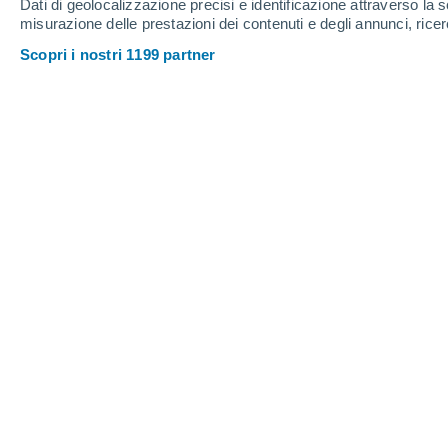
Dati di geolocalizzazione precisi e identificazione attraverso la s
misurazione delle prestazioni dei contenuti e degli annunci, ricer
Scopri i nostri 1199 partner
Poca neve sulle montagne italiane nel corso dell'inverno
Sergio Messina
20/0
La
quantità di neve accumula
sul te
inferiore a quella dello scorso anno, la c
della metà di quella del precedente