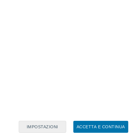
ecipitazioni piovose a parte,
 crisi idrica nel periodo estivo
a caduta nel precedente
accumula sotto forma di neve è misurabile.
WE
, ossia lo
Snow Water Equivalent
. Si
neve si sciogliesse interamente.
correlato
na, dagli Appennini ai Pirenei è stato un
o 2024-2025 con pochissima neve
re è la riserva idrica di acqua sotto forma
IMPOSTAZIONI
ACCETTA E CONTINUA