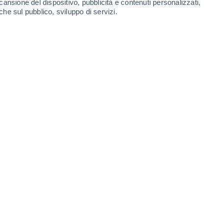
cansione del dispositivo, pubblicità e contenuti personalizzati,
che sul pubblico, sviluppo di servizi.
 appena concluso.
3/2025 12:00
5 min
rritorio nazionale durante questo inverno è
ui estate fu afflitta da crisi idrica, e
meno
 decennio.