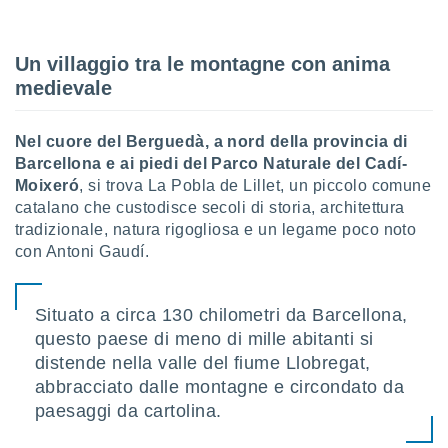
sui cookie
e il tuo
Un villaggio tra le montagne con anima
 in
medievale
o
 il
Nel cuore del Berguedà, a nord della provincia di
Barcellona e ai piedi del Parco Naturale del Cadí-
azioni
Moixeró
, si trova La Pobla de Lillet, un piccolo comune
kie
re
catalano che custodisce secoli di storia, architettura
le a piè
tradizionale, natura rigogliosa e un legame poco noto
 del
con Antoni Gaudí.
to web.
Situato a circa 130 chilometri da Barcellona,
ATIVA,
questo paese di meno di mille abitanti si
e
distende nella valle del fiume Llobregat,
gie
abbracciato dalle montagne e circondato da
i cookie
paesaggi da cartolina.
ccetti
zione dei