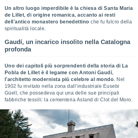
 e
ati
Un altro luogo imperdibile è la chiesa di Santa Maria
 quali la
de Lillet, di origine romanica, accanto ai resti
a su
dell’antico monastero benedettino
che fu fulcro della
ito web,
spiritualità locale.
IP e
tori di
Gaudí, un incarico insolito nella Catalogna
Alcuni
profonda
ro
 tuoi dati
 sulla
Uno dei capitoli più sorprendenti della storia di La
un
Pobla de Lillet è il legame con Antoni Gaudí,
e
l’architetto modernista più celebre al mondo
. Nel
, al quale
1902 fu invitato nella zona dall’industriale Eusebi
rti. Per
Güell, che possedeva qui una delle sue principali
puoi
fabbriche tessili: la cementeria Asland di Clot del Moro.
il tuo
o o
l
nto dei
ualsiasi
 facendo