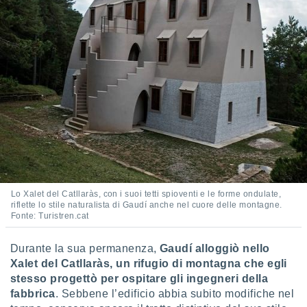
ioni
" o
tra
sui cookie
o sito
nostri
mo il
te
ento dei
re
ioni su
Lo Xalet del Catllaràs, con i suoi tetti spioventi e le forme ondulate,
vo e/o
riflette lo stile naturalista di Gaudí anche nel cuore delle montagne.
i,
Fonte: Turistren.cat
 dati
er la
Durante la sua permanenza,
Gaudí alloggiò nello
 della
à, creare
Xalet del Catllaràs, un rifugio di montagna che egli
r la
stesso progettò per ospitare gli ingegneri della
à
fabbrica
. Sebbene l’edificio abbia subito modifiche nel
izzata,