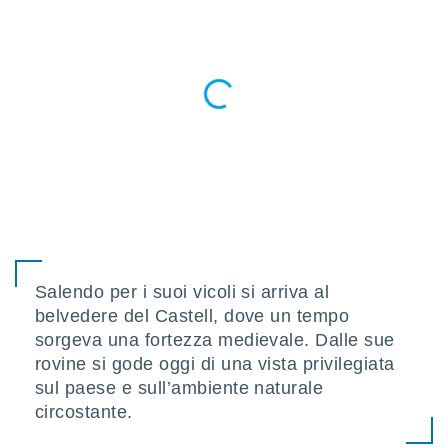
ioni
e
à non
izzata.
utare
zione dei
 al
ito Web
questo
ento
 il
o
Salendo per i suoi vicoli si arriva al
, noi e i
belvedere del Castell, dove un tempo
rtner
mo
sorgeva una fortezza medievale. Dalle sue
rovine si gode oggi di una vista privilegiata
tori
sul paese e sull’ambiente naturale
o
circostante.
e simili
viare,