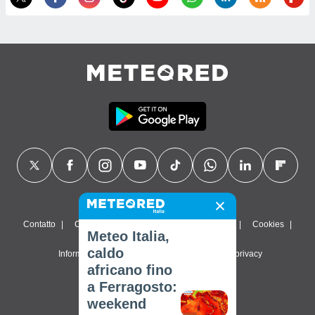
Contatto
Chi siamo
FAQ
Termini di utilizzo
Cookies
Meteo Italia,
caldo
Informativa sulla privacy
Impostazioni sulla privacy
africano fino
© 2026 Meteored. Tutti i diritti riservati
a Ferragosto:
weekend