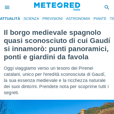
ATTUALITÀ
SCIENZA
PREVISIONI
ASTRONOMIA
PIANTE
T
tiva
rivacy
Il borgo medievale spagnolo
ti di
quasi sconosciuto di cui Gaudí
net
net)
si innamorò: punti panoramici,
i
ponti e giardini da favola
 da
nisti per
 che le
Oggi viaggiamo verso un tesoro dei Pirenei
ioni
catalani, unico per l'eredità sconosciuta di Gaudí,
iano di
È
la sua essenza medievale e la ricchezza naturale
dei suoi dintorni. Prendete nota per scoprirne tutti i
 a
segreti.
ito Web
do le
opzioni:
 i