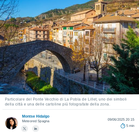
e
amente
cità
izzata,
ACCETTA
ulle
E
ioni
CONTINUA
tramite
e simili,
IMPOSTAZIONI
nte di
e la
tività per
re a
ontenuti
Particolare del Ponte Vecchio di La Pobla de Lillet, uno dei simboli
ti
della città e una delle cartoline più fotografate della zona.
 di
senza
Montse Hidalgo
sto.
09/06/2025 20:15
Meteored Spagna
5 min
clic sul
 "Accetta