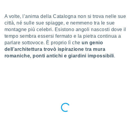
a", è
al sito
A volte, l’anima della Catalogna non si trova nelle sue
ettando
città, né sulle sue spiagge, e nemmeno tra le sue
zione di
montagne più celebri. Esistono angoli nascosti dove il
okie,
tempo sembra essersi fermato e la pietra continua a
dei nostri
che ci
parlare sottovoce. È proprio lì che
un genio
no di
dell’architettura trovò ispirazione tra mura
 e
romaniche, ponti antichi e giardini impossibili
.
e il
amento
 Web,
i
re un
pecifico
arti la
à o
i
zzati
 di esso.
sultare
oni nella