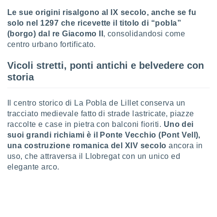
puoi
Le sue origini risalgono al IX secolo, anche se fu
re ad
solo nel 1297 che ricevette il titolo di “pobla”
 al
(borgo) dal re Giacomo II
, consolidandosi come
ito web
et. In
centro urbano fortificato.
aso ti
mo che
Vicoli stretti, ponti antichi e belvedere con
installati
storia
okie
i per
 la
Il centro storico di La Pobla de Lillet conserva un
one nel
tracciato medievale fatto di strade lastricate, piazze
 non
raccolte e case in pietra con balconi fioriti.
Uno dei
utilizzati
suoi grandi richiami è il Ponte Vecchio (Pont Vell),
er
e il
una costruzione romanica del XIV secolo
ancora in
amento o
uso, che attraversa il Llobregat con un unico ed
rare
elegante arco.
à o
i
zzati,
 potrai
are