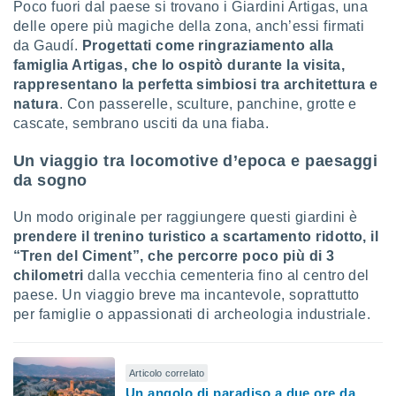
Poco fuori dal paese si trovano i Giardini Artigas, una
re e
delle opere più magiche della zona, anch’essi firmati
e i
da Gaudí.
Progettati come ringraziamento alla
tilizzare
famiglia Artigas, che lo ospitò durante la visita,
ati per la
e dei
rappresentano la perfetta simbiosi tra architettura e
.
natura
. Con passerelle, sculture, panchine, grotte e
cascate, sembrano usciti da una fiaba.
izzazione
Un viaggio tra locomotive d’epoca e paesaggi
azione
da sogno
o la
e del
Un modo originale per raggiungere questi giardini è
vo,
prendere il trenino turistico a scartamento ridotto, il
à e
“Tren del Ciment”, che percorre poco più di 3
i
chilometri
dalla vecchia cementeria fino al centro del
zzati,
paese. Un viaggio breve ma incantevole, soprattutto
one delle
ni dei
per famiglie o appassionati di archeologia industriale.
 e degli
 ricerche
ico,
Articolo correlato
di
Un angolo di paradiso a due ore da