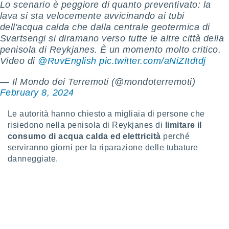
 e
Lo scenario è peggiore di quanto preventivato: la
ati
lava si sta velocemente avvicinando ai tubi
 quali la
dell'acqua calda che dalla centrale geotermica di
a su
Svartsengi si diramano verso tutte le altre città della
ito web,
penisola di Reykjanes. È un momento molto critico.
IP e
Video di
@RuvEnglish
pic.twitter.com/aNiZItdtdj
tori di
Alcuni
— Il Mondo dei Terremoti (@mondoterremoti)
ro
February 8, 2024
 tuoi dati
 sulla
Le autorità hanno chiesto a migliaia di persone che
un
risiedono nella penisola di Reykjanes di
limitare il
e
consumo di acqua calda ed elettricità
perché
, al quale
serviranno giorni per la riparazione delle tubature
rti. Per
puoi
danneggiate.
il tuo
o o
l
nto dei
ualsiasi
 facendo