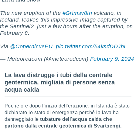
ioni
e
à non
The new eruption of the
#Grímsvötn
volcano, in
izzata.
Iceland, leaves this impressive image captured by
utare
the Sentinel2 ️ just a few hours after the eruption, on
zione dei
February 8.
 al
Via
@CopernicusEU
.
pic.twitter.com/54ksdDDJhI
ito Web
questo
— Meteoredcom (@meteoredcom)
February 9, 2024
ento
 il
La lava distrugge i tubi della centrale
geotermica, migliaia di persone senza
o
acqua calda
, noi e i
rtner
mo
Poche ore dopo l'inizio dell'eruzione, in Islanda è stato
dichiarato lo stato di emergenza perché la lava ha
tori
danneggiato le
tubature dell'acqua calda che
o
e simili
partono dalla centrale geotermica di Svartsengi.
viare,