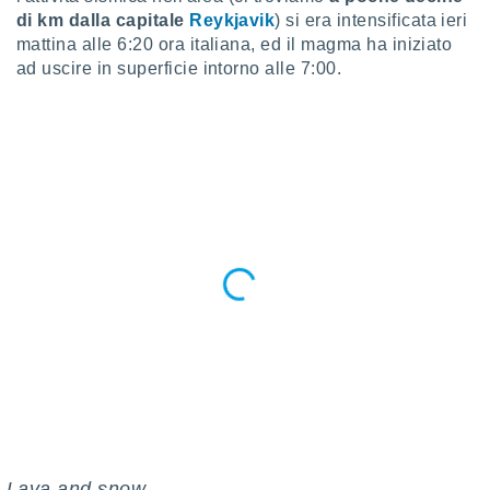
puoi
di km dalla capitale
Reykjavik
) si era intensificata ieri
re ad
mattina alle 6:20 ora italiana, ed il magma ha iniziato
 al
ad uscire in superficie intorno alle 7:00.
ito web
et. In
aso ti
mo che
installati
okie
i per
 la
one nel
 non
utilizzati
er
e il
amento o
rare
à o
i
zzati,
 potrai
are
️ Lava and snow