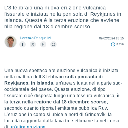
e
L'8 febbraio una nuova eruzione vulcanica
fissurale è iniziata nella penisola di Reykjanes in
amente
Islanda. Questa è la terza eruzione che avviene
cità
nlla regione dal 18 dicembre scorso.
izzata,
ACCETTA
Lorenzo Pasqualini
09/02/2024 15:15
ulle
E
3 min
ioni
CONTINUA
tramite
e simili,
IMPOSTAZIONI
nte di
Una nuova spettacolare eruzione vulcanica è iniziata
e la
nella mattina dell'8 febbraio
sulla penisola di
tività per
Reykjanes, in Islanda
, un'area situata nella parte sud-
re a
ontenuti
occidentale del paese. Questa eruzione, di tipo
ti
fissurale cioè disposta lungo una fessura vulcanica,
è
 di
la terza nella regione dal 18 dicembre scorso
,
senza
secondo quanto riporta l'emittente pubblica Ruv.
sto.
L'eruzione in corso si ubica a nord di Grindavík, la
clic sul
località raggiunta dalla lava tre settimane fa nel corso
 "Accetta
di
un'altra eruzione.