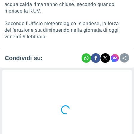
 profili
acqua calda rimarranno chiuse, secondo quando
lezione
riferisce la RUV.
cità
izzata,
Secondo l'Ufficio meteorologico islandese, la forza
fili per
dell'eruzione sta diminuendo nella giornata di oggi,
venerdì 9 febbraio.
izzazione
nuti,
 profili
lezione
Condividi su:
uti
zzati,
 le
ni degli
 misurare
zioni dei
,
ere il
so
he o la
ione di
enienti
diverse,