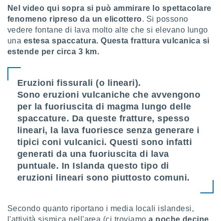
Nel video qui sopra si può ammirare lo spettacolare
sui cookie
fenomeno ripreso da un elicottero
. Si possono
e il tuo
vedere fontane di lava molto alte che si elevano lungo
 in
una
estesa spaccatura.
Questa frattura vulcanica si
estende per circa 3 km.
o
 il
Eruzioni fissurali (o lineari).
azioni
kie
Sono eruzioni vulcaniche che avvengono
re
per la fuoriuscita di magma lungo delle
le a piè
spaccature. Da queste fratture, spesso
 del
to web.
lineari, la lava fuoriesce senza generare i
tipici coni vulcanici. Questi sono infatti
generati da una fuoriuscita di lava
ATIVA,
puntuale. In Islanda questo tipo di
eruzioni lineari sono piuttosto comuni.
e
gie
i cookie
Secondo quanto riportano i media locali islandesi,
ccetti
zione dei
l'attività sismica nell'area (ci troviamo
a poche decine