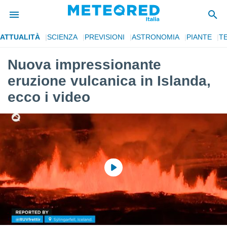
ATTUALITÀ
SCIENZA
PREVISIONI
ASTRONOMIA
PIANTE
T
tiva
rivacy
Nuova impressionante
ti di
eruzione vulcanica in Islanda,
net
net)
ecco i video
i
 da
nisti per
 che le
ioni
iano di
È
 a
ito Web
do le
opzioni:
 i