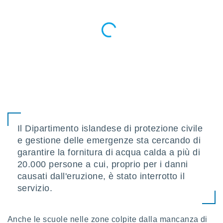
ioni
" o
tra
sui cookie
o sito
nostri
mo il
te
ento dei
re
Il Dipartimento islandese di protezione civile
ioni su
e gestione delle emergenze sta cercando di
vo e/o
garantire la fornitura di acqua calda a più di
i,
 dati
20.000 persone a cui, proprio per i danni
er la
causati dall'eruzione, è stato interrotto il
 della
servizio.
à, creare
r la
à
izzata,
Anche le scuole nelle zone colpite dalla mancanza di