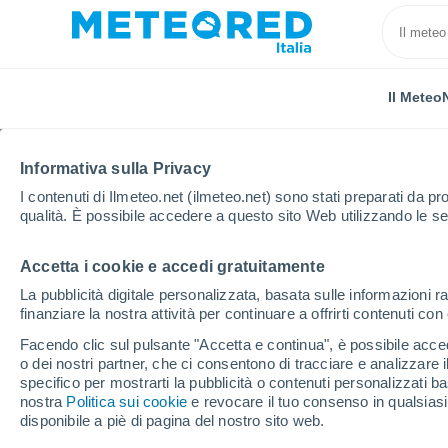
Il Meteo
TUTTE
ATTUALITÀ
SCIENZA
PREVISIONI
ASTRO
Informativa sulla Privacy
I contenuti di Ilmeteo.net (ilmeteo.net) sono stati preparati da pro
qualità. È possibile accedere a questo sito Web utilizzando le se
Accetta i cookie e accedi gratuitamente
La pubblicità digitale personalizzata, basata sulle informazioni ra
finanziare la nostra attività per continuare a offrirti contenuti co
Home
Notizie
Attualità
Tenerife, aumento dell'att
Facendo clic sul pulsante "Accetta e continua", è possibile accede
o dei nostri partner, che ci consentono di tracciare e analizzare
specifico per mostrarti la pubblicità o contenuti personalizzati b
Tenerife, aumento dell'
nostra
Politica sui cookie
e revocare il tuo consenso in qualsia
disponibile a piè di pagina del nostro sito web.
Teide: qual è il rischi