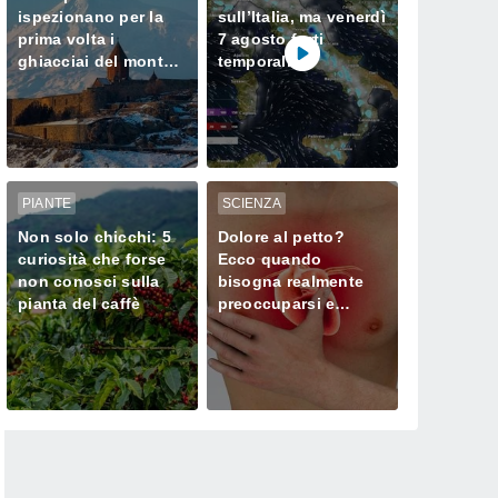
ispezionano per la
sull’Italia, ma venerdì
prima volta i
7 agosto forti
ghiacciai del monte
temporali
Ararat, dove Noè
minacciano il Nord
approdò dopo il
Diluvio Universale
PIANTE
SCIENZA
Non solo chicchi: 5
Dolore al petto?
curiosità che forse
Ecco quando
non conosci sulla
bisogna realmente
pianta del caffè
preoccuparsi e
chiamare subito il
medico