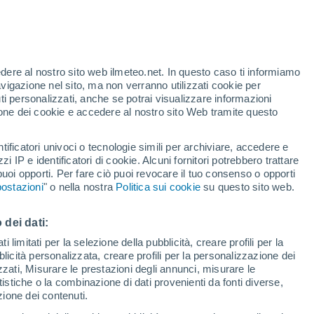
evato un aumento dell'attività sismica sotto
 nella zona del Teide. Gli eventi sono di
edere al nostro sito web ilmeteo.net. In questo caso ti informiamo
avigazione nel sito, ma non verranno utilizzati cookie per
monitorando la situazione.
i personalizzati, anche se potrai visualizzare informazioni
azione dei cookie e accedere al nostro sito Web tramite questo
tificatori univoci o tecnologie simili per archiviare, accedere e
zzi IP e identificatori di cookie. Alcuni fornitori potrebbero trattare
 puoi opporti. Per fare ciò puoi revocare il tuo consenso o opporti
ostazioni
" o nella nostra
Politica sui cookie
su questo sito web.
 dei dati:
 limitati per la selezione della pubblicità, creare profili per la
bblicità personalizzata, creare profili per la personalizzazione dei
izzati, Misurare le prestazioni degli annunci, misurare le
istiche o la combinazione di dati provenienti da fonti diverse,
ezione dei contenuti.