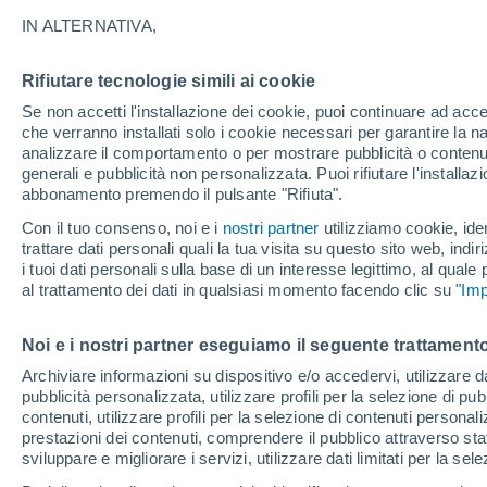
esperti?
IN ALTERNATIVA,
L'Istituto Nazionale di Geografia ha ril
Rifiutare tecnologie simili ai cookie
Tenerife negli ultimi giorni, soprattutto
Se non accetti l'installazione dei cookie, puoi continuare ad acc
che verranno installati solo i cookie necessari per garantire la n
bassa magnitudo e le autorità stanno 
analizzare il comportamento o per mostrare pubblicità o contenut
generali e pubblicità non personalizzata. Puoi rifiutare l'install
abbonamento premendo il pulsante "Rifiuta".
Con il tuo consenso, noi e i
nostri partner
utilizziamo cookie, iden
trattare dati personali quali la tua visita su questo sito web, indiri
i tuoi dati personali sulla base di un interesse legittimo, al quale
al trattamento dei dati in qualsiasi momento facendo clic su "
Imp
Noi e i nostri partner eseguiamo il seguente trattamento
Archiviare informazioni su dispositivo e/o accedervi, utilizzare dati
pubblicità personalizzata, utilizzare profili per la selezione di pu
contenuti, utilizzare profili per la selezione di contenuti personal
prestazioni dei contenuti, comprendere il pubblico attraverso stat
sviluppare e migliorare i servizi, utilizzare dati limitati per la sel