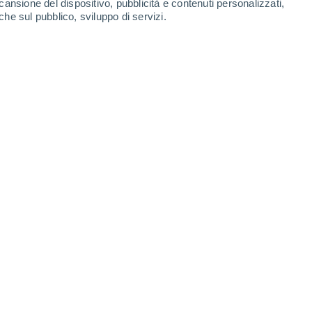
cansione del dispositivo, pubblicità e contenuti personalizzati,
che sul pubblico, sviluppo di servizi.
 ore sono state rilevate più di 220 piccole scosse di terremoto.
27/06/2026 13:00
6 min
rafico Nazionale spagnolo (IGN) ha inviato
ivile del Governo delle Canarie
in merito a
vità sismica a Tenerife
nelle ultime ore.
ca in tutta la Spagna e nell'area vulcanica
fenomeno non comporta un aumento del