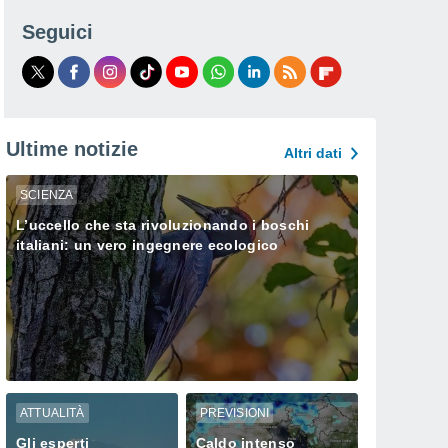
Seguici
Ultime notizie
Altri dati
SCIENZA
L’uccello che sta rivoluzionando i boschi
italiani: un vero ingegnere ecologico
ATTUALITÀ
PREVISIONI
Gli esperti
Caldo intenso