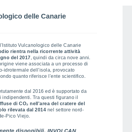
ologico delle Canarie
 l'Istituto Vulcanologico delle Canarie
io rientra nella ricorrente attività
ugno del 2017
, quindi da circa nove anni.
origine viene associata a un processo di
-idrotermale dell'isola, provocato
condo quanto riferisce l'ente scientifico.
etutamente dal 2016 ed è supportato da
i indipendenti. Tra questi figurano il
fuse di CO₂ nell'area del cratere del
olo rilevata dal 2014
nel settore nord-
de-Pico Viejo.
lmente disponibili, INVOLCAN