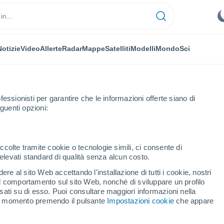
Notizie
Video
Allerte
Radar
Mappe
Satelliti
Modelli
Mondo
Sci
NOMIA
PIANTE
TEMPO LIBERO
fessionisti per garantire che le informazioni offerte siano di
guenti opzioni:
ccolte tramite cookie o tecnologie simili, ci consente di
n elevati standard di qualità senza alcun costo.
ività sismica sotto il Teide: qual è il rischio di eruzione secondo gli espe
re al sito Web accettando l'installazione di tutti i cookie, nostri
 il comportamento sul sito Web, nonché di sviluppare un profilo
asati su di esso. Puoi consultare maggiori informazioni nella
attività sismica sotto il
si momento premendo il pulsante
Impostazioni cookie
che appare
o di eruzione secondo gli