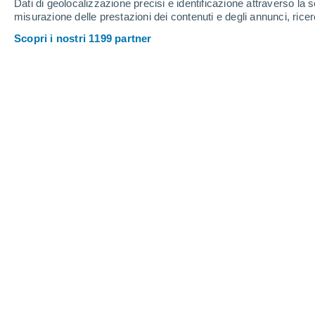
Dati di geolocalizzazione precisi e identificazione attraverso la s
misurazione delle prestazioni dei contenuti e degli annunci, ricer
Scopri i nostri 1199 partner
Il vulcano Teide, nelle Isole Canarie, dove nelle ultime 24
Lorenzo Pasqualini
Lunedì 22 giugno 2026 l'Istituto Geog
un avviso al Servizio di Protezione C
un aumento della frequenza dell'atti
L'Istituto, che monitora l'attività sismi
delle Canarie, sottolinea che
questo 