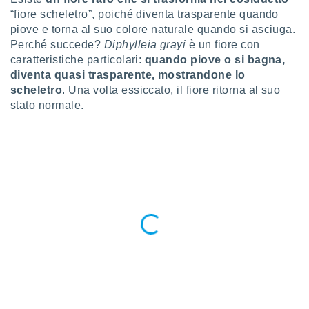
a", è
“fiore scheletro”, poiché diventa trasparente quando
piove e torna al suo colore naturale quando si asciuga.
al sito
ettando
Perché succede?
Diphylleia grayi
è un fiore con
zione di
caratteristiche particolari:
quando piove o si bagna,
okie,
diventa quasi trasparente, mostrandone lo
dei nostri
scheletro
. Una volta essiccato, il fiore ritorna al suo
che ci
stato normale.
no di
 e
e il
amento
 Web,
i
re un
pecifico
arti la
à o
i
zzati
 di esso.
sultare
oni nella