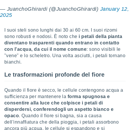
ioni
e
— JuanchoGhirardi (@JuanchoGhirardi)
January 12,
à non
2025
izzata.
utare
zione dei
I suoi steli sono lunghi dai 30 ai 60 cm. I suoi rizomi
sono robusti e nodosi. È noto che
i petali della pianta
 al
diventano trasparenti quando entrano in contatto
ito Web
con l'acqua, da cui il nome comune
: sono visibili le
questo
"vene" e lo scheletro. Una volta asciutti, i petali tornano
ento
 il
bianchi.
Le trasformazioni profonde del fiore
o
, noi e i
Quando il fiore è secco, le cellule contengono acqua a
rtner
sufficienza per mantenere la
forma spugnosa e
mo
consentire alla luce che colpisce i petali di
tori
disperdersi, conferendogli un aspetto bianco e
o
opaco
. Quando il fiore si bagna, sia a causa
e simili
dell'innaffiatura che della pioggia, i petali assorbono
viare,
ancora più acqua, le cellule si espandono e si