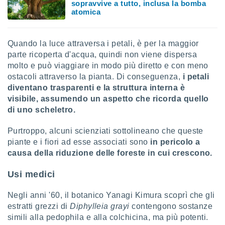
sopravvive a tutto, inclusa la bomba
ioni
" o
atomica
tra
sui cookie
o sito
Quando la luce attraversa i petali, è per la maggior
parte ricoperta d'acqua, quindi non viene dispersa
nostri
molto e può viaggiare in modo più diretto e con meno
ostacoli attraverso la pianta. Di conseguenza,
i petali
mo il
diventano trasparenti e la struttura interna è
te
visibile, assumendo un aspetto che ricorda quello
ento dei
di uno scheletro.
re
Purtroppo, alcuni scienziati sottolineano che queste
ioni su
piante e i fiori ad esse associati sono
in pericolo a
vo e/o
causa della riduzione delle foreste in cui crescono.
i,
 dati
er la
Usi medici
 della
à, creare
Negli anni '60, il botanico Yanagi Kimura scoprì che gli
r la
estratti grezzi di
Diphylleia grayi
contengono sostanze
à
simili alla pedophila e alla colchicina, ma più potenti.
izzata,