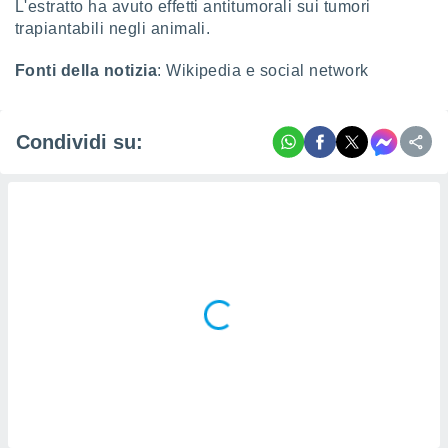
L'estratto ha avuto effetti antitumorali sui tumori
 profili
trapiantabili negli animali.
lezione
cità
izzata,
Fonti della notizia
: Wikipedia e social network
fili per
izzazione
Condividi su:
nuti,
 profili
lezione
uti
zzati,
 le
ni degli
 misurare
zioni dei
,
ere il
so
he o la
ione di
enienti
diverse,