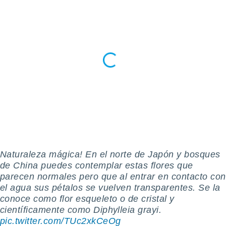
puoi
re ad
 al
ito web
et. In
aso ti
mo che
installati
okie
i per
 la
one nel
 non
utilizzati
er
e il
Naturaleza mágica! En el norte de Japón y bosques
amento o
de China puedes contemplar estas flores que
rare
parecen normales pero que al entrar en contacto con
à o
el agua sus pétalos se vuelven transparentes. Se la
i
conoce como flor esqueleto o de cristal y
zzati,
 potrai
científicamente como Diphylleia grayi.
are
pic.twitter.com/TUc2xkCeOg