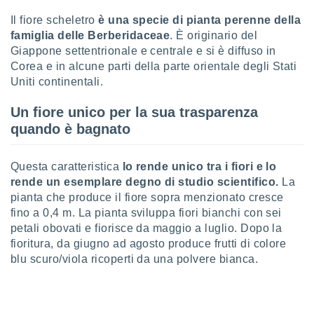
Il fiore scheletro
è una specie di pianta perenne della
sui cookie
famiglia delle Berberidaceae
. È originario del
e il tuo
 in
Giappone settentrionale e centrale e si è diffuso in
Corea e in alcune parti della parte orientale degli Stati
o
Uniti continentali.
 il
Un fiore unico per la sua trasparenza
azioni
quando è bagnato
kie
re
le a piè
Questa caratteristica
lo rende unico tra i fiori e lo
 del
rende un esemplare degno di studio scientifico.
La
to web.
pianta che produce il fiore sopra menzionato cresce
fino a 0,4 m. La pianta sviluppa fiori bianchi con sei
ATIVA,
petali obovati e fiorisce da maggio a luglio. Dopo la
fioritura, da giugno ad agosto produce frutti di colore
e
blu scuro/viola ricoperti da una polvere bianca.
gie
i cookie
ccetti
zione dei