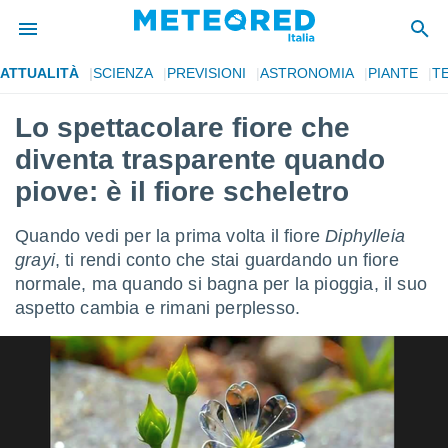
ATTUALITÀ
SCIENZA
PREVISIONI
ASTRONOMIA
PIANTE
T
tiva
rivacy
Lo spettacolare fiore che
ti di
diventa trasparente quando
net
net)
piove: è il fiore scheletro
i
 da
Quando vedi per la prima volta il fiore
Diphylleia
nisti per
 che le
grayi
, ti rendi conto che stai guardando un fiore
ioni
normale, ma quando si bagna per la pioggia, il suo
iano di
aspetto cambia e rimani perplesso.
È
 a
ito Web
do le
opzioni:
 i