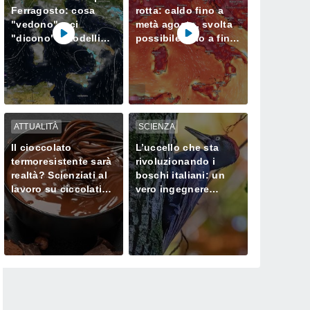
Ferragosto: cosa
rotta: caldo fino a
"vedono" e ci
metà agosto, svolta
"dicono" i modelli
possibile solo a fine
meteorologici
mese
ATTUALITÀ
SCIENZA
Il cioccolato
L’uccello che sta
termoresistente sarà
rivoluzionando i
realtà? Scienziati al
boschi italiani: un
lavoro su ciccolatini
vero ingegnere
che non si sciolgono
ecologico
neanche in estate