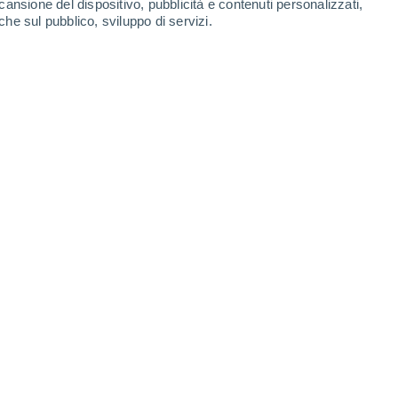
cansione del dispositivo, pubblicità e contenuti personalizzati,
che sul pubblico, sviluppo di servizi.
l mare del 9 giugno 2026 mostra un intenso riscaldamento
/2026 07:56
5 min
ceanica e Atmosferica degli Stati Uniti)
di
El Niño
nel Pacifico equatoriale nel suo
 pubblicato questo
giovedì 11 giugno
.