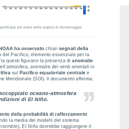
erficiale del mare nelle regioni di monitoraggio
NOAA ha osservato
chiari
segnali della
 del Pacifico, elemento essenziale per la
Tra questi figurano la presenza di
anomalie
dell'atmosfera, anomalie dei venti orientali in
ttiva
sul
Pacifico equatoriale centrale
e
ione Meridionale (SOI). Il documento afferma:
 accoppiato oceano-atmosfera
ondizioni di El Niño.
nto della probabilità di rafforzamento
ndo la media dei modelli del sistema
Ensemble
), El Niño dovrebbe raggiungere il