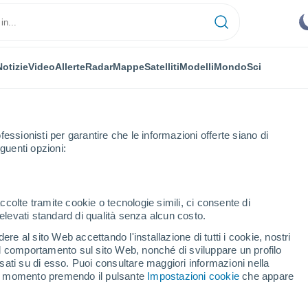
Notizie
Video
Allerte
Radar
Mappe
Satelliti
Modelli
Mondo
Sci
NOMIA
PIANTE
TEMPO LIBERO
fessionisti per garantire che le informazioni offerte siano di
guenti opzioni:
ccolte tramite cookie o tecnologie simili, ci consente di
n elevati standard di qualità senza alcun costo.
dichiara la formazione di El Niño
re al sito Web accettando l'installazione di tutti i cookie, nostri
 il comportamento sul sito Web, nonché di sviluppare un profilo
asati su di esso. Puoi consultare maggiori informazioni nella
AA dichiara la formazione
si momento premendo il pulsante
Impostazioni cookie
che appare