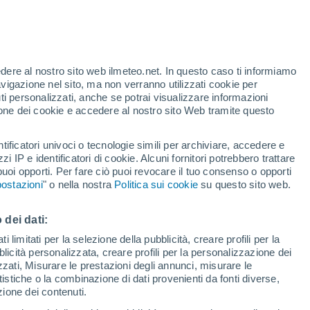
on rappresenta un'improvvisa variazione
 formalizzazione di un processo che si è
edere al nostro sito web ilmeteo.net. In questo caso ti informiamo
avigazione nel sito, ma non verranno utilizzati cookie per
i personalizzati, anche se potrai visualizzare informazioni
azione dei cookie e accedere al nostro sito Web tramite questo
tificatori univoci o tecnologie simili per archiviare, accedere e
zzi IP e identificatori di cookie. Alcuni fornitori potrebbero trattare
 puoi opporti. Per fare ciò puoi revocare il tuo consenso o opporti
ostazioni
" o nella nostra
Politica sui cookie
su questo sito web.
 dei dati:
 limitati per la selezione della pubblicità, creare profili per la
bblicità personalizzata, creare profili per la personalizzazione dei
izzati, Misurare le prestazioni degli annunci, misurare le
istiche o la combinazione di dati provenienti da fonti diverse,
ezione dei contenuti.