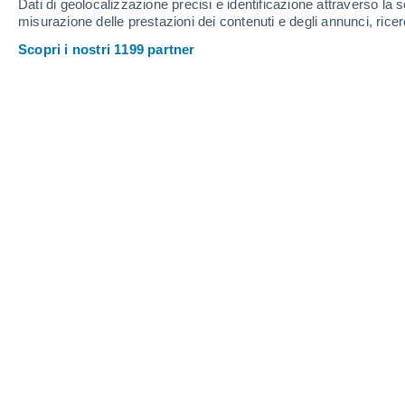
Dati di geolocalizzazione precisi e identificazione attraverso la s
misurazione delle prestazioni dei contenuti e degli annunci, ricer
Scopri i nostri 1199 partner
L'anomalia giornaliera della temperatura superficiale de
nell'Oceano Pacifico equatoriale. Fonte: NASA Overview.
Ana Maria Pereira
Nunes
12/06
Meteored Brasile
La NOAA (Amministrazione Nazionale O
ha
dichiarato ufficialmente
il ritorno 
aggiornamento mensile sul fenomeno,