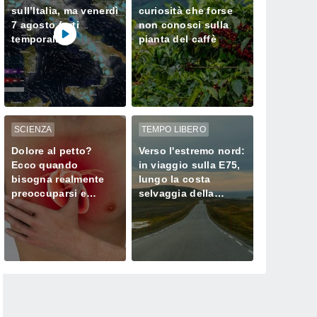
sull’Italia, ma venerdì
curiosità che forse
7 agosto forti
non conosci sulla
temporali
pianta del caffè
minacciano il Nord
SCIENZA
TEMPO LIBERO
Dolore al petto?
Verso l'estremo nord:
Ecco quando
in viaggio sulla E75,
bisogna realmente
lungo la costa
preoccuparsi e
selvaggia della
chiamare subito il
Norvegia
medico