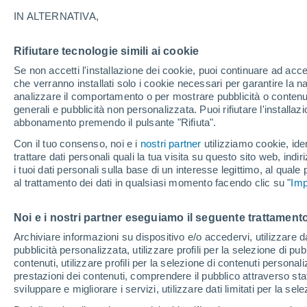
autunno e inverno in 
IN ALTERNATIVA,
ECMWF conferma lo sviluppo imminente
Rifiutare tecnologie simili ai cookie
l’Italia sarà marginale. Le conseguenz
Se non accetti l'installazione dei cookie, puoi continuare ad acc
che verranno installati solo i cookie necessari per garantire la n
circolazione generale dell’atmosfera p
analizzare il comportamento o per mostrare pubblicità o contenut
teleconnessioni in un clima più caldo di
generali e pubblicità non personalizzata. Puoi rifiutare l'install
abbonamento premendo il pulsante "Rifiuta".
Con il tuo consenso, noi e i
nostri partner
utilizziamo cookie, iden
trattare dati personali quali la tua visita su questo sito web, indiri
i tuoi dati personali sulla base di un interesse legittimo, al quale
al trattamento dei dati in qualsiasi momento facendo clic su "
Imp
Noi e i nostri partner eseguiamo il seguente trattamento
Archiviare informazioni su dispositivo e/o accedervi, utilizzare dati
pubblicità personalizzata, utilizzare profili per la selezione di pu
contenuti, utilizzare profili per la selezione di contenuti personal
prestazioni dei contenuti, comprendere il pubblico attraverso stat
sviluppare e migliorare i servizi, utilizzare dati limitati per la sel