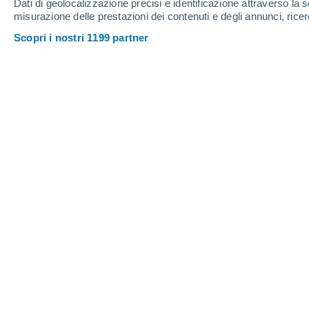
Dati di geolocalizzazione precisi e identificazione attraverso la s
misurazione delle prestazioni dei contenuti e degli annunci, ricer
Scopri i nostri 1199 partner
L'estate 2026 non sarà influenzata direttamente da El N
sorprese dovute a ENSO potrebbero arrivare con l'autunno
Luca Lombroso
09/
Sono uscite le
nuove elaborazioni di
era nelle attese
è arrivata la conferm
Southern Oscillation sta iniziando
e 