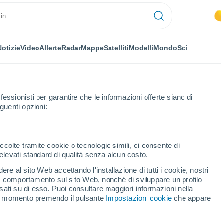
Notizie
Video
Allerte
Radar
Mappe
Satelliti
Modelli
Mondo
Sci
NOMIA
PIANTE
TEMPO LIBERO
fessionisti per garantire che le informazioni offerte siano di
guenti opzioni:
ccolte tramite cookie o tecnologie simili, ci consente di
n elevati standard di qualità senza alcun costo.
ti marginali sulla rovente estate italiana: scenario clamoroso per autunn
re al sito Web accettando l'installazione di tutti i cookie, nostri
 il comportamento sul sito Web, nonché di sviluppare un profilo
asati su di esso. Puoi consultare maggiori informazioni nella
tti marginali sulla rovente
si momento premendo il pulsante
Impostazioni cookie
che appare
rio clamoroso per