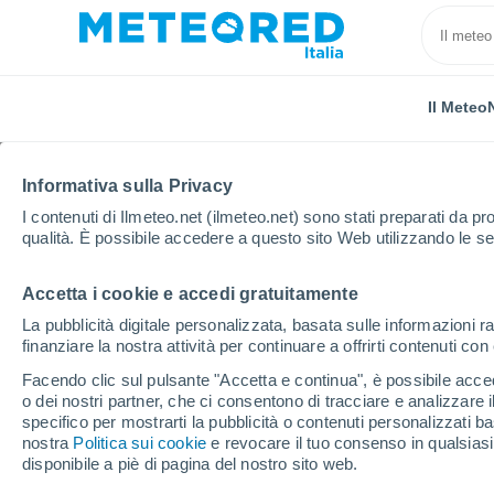
Il Meteo
TUTTE
ATTUALITÀ
SCIENZA
PREVISIONI
ASTRO
Informativa sulla Privacy
I contenuti di Ilmeteo.net (ilmeteo.net) sono stati preparati da pro
qualità. È possibile accedere a questo sito Web utilizzando le se
Accetta i cookie e accedi gratuitamente
La pubblicità digitale personalizzata, basata sulle informazioni ra
finanziare la nostra attività per continuare a offrirti contenuti co
Home
Notizie
Attualità
El Niño è arrivato, effet
Facendo clic sul pulsante "Accetta e continua", è possibile accede
o dei nostri partner, che ci consentono di tracciare e analizzare
specifico per mostrarti la pubblicità o contenuti personalizzati b
El Niño è arrivato, effe
nostra
Politica sui cookie
e revocare il tuo consenso in qualsia
disponibile a piè di pagina del nostro sito web.
estate italiana: scena