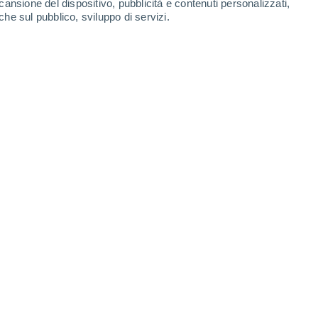
cansione del dispositivo, pubblicità e contenuti personalizzati,
che sul pubblico, sviluppo di servizi.
iño, ma probabilmente sarà comunque molto calda. Le vere
, alcune in direzione non nota.
06/2026 10:17
7 min
 ECMWF di previsione di El Niño
, e come
a:
la fase positiva di ENSO
El Niño
per l’autunno è molto probabile che diventi