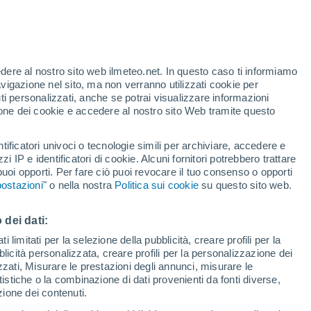
Europa?
 de El Niño, ma l’impatto in estate per
e arriveranno da settembre, l’intera
edere al nostro sito web ilmeteo.net. In questo caso ti informiamo
avigazione nel sito, ma non verranno utilizzati cookie per
otrebbe essere sconvolta. Quali saranno le
i personalizzati, anche se potrai visualizzare informazioni
 1.1°C sul livello preindustriale?
azione dei cookie e accedere al nostro sito Web tramite questo
tificatori univoci o tecnologie simili per archiviare, accedere e
zzi IP e identificatori di cookie. Alcuni fornitori potrebbero trattare
 puoi opporti. Per fare ciò puoi revocare il tuo consenso o opporti
ostazioni
" o nella nostra
Politica sui cookie
su questo sito web.
 dei dati:
 limitati per la selezione della pubblicità, creare profili per la
bblicità personalizzata, creare profili per la personalizzazione dei
izzati, Misurare le prestazioni degli annunci, misurare le
istiche o la combinazione di dati provenienti da fonti diverse,
ezione dei contenuti.