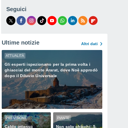
Seguici
Ultime notizie
Altri dati
ATTUALITÀ
Gli esperti ispezionano per la prima volta i
ghiacciai del monte Ararat, dove Noè approdò
dopo il Diluvio Universale
PREVISIONI
PIANTE
Caldo intenso
Non solo chicchi: 5